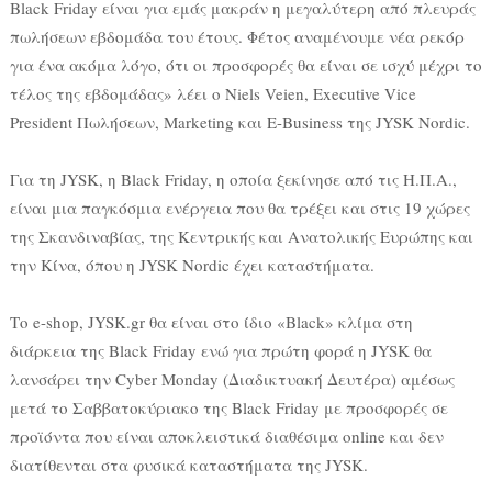
Black Friday είναι για εμάς μακράν η μεγαλύτερη από πλευράς
πωλήσεων εβδομάδα του έτους. Φέτος αναμένουμε νέα ρεκόρ
για ένα ακόμα λόγο, ότι οι προσφορές θα είναι σε ισχύ μέχρι το
τέλος της εβδομάδας» λέει ο Niels Veien, Executive Vice
President Πωλήσεων, Marketing και E-Business της JYSK Nordic.
Για τη JYSK, η Black Friday, η οποία ξεκίνησε από τις Η.Π.Α.,
είναι μια παγκόσμια ενέργεια που θα τρέξει και στις 19 χώρες
της Σκανδιναβίας, της Κεντρικής και Ανατολικής Ευρώπης και
την Κίνα, όπου η JYSK Nordic έχει καταστήματα.
Το e-shop, JYSK.gr θα είναι στο ίδιο «Black» κλίμα στη
διάρκεια της Black Friday ενώ για πρώτη φορά η JYSK θα
λανσάρει την Cyber Monday (Διαδικτυακή Δευτέρα) αμέσως
μετά το Σαββατοκύριακο της Black Friday με προσφορές σε
προϊόντα που είναι αποκλειστικά διαθέσιμα online και δεν
διατίθενται στα φυσικά καταστήματα της JYSK.