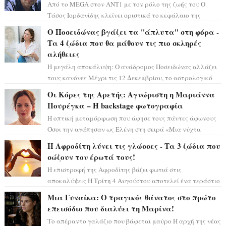
Από το MEGA στον ΑΝΤ1 με τον ρόλο της ζωής του Ο
Τάσος Ιορδανίδης κλείνει οριστικά το κεφάλαιο της
τεράστιας επιτυχίας «Μια Νύχτα Μόνο» ...
Ο Ποσειδώνας βγάζει τα "άπλυτα" στη φόρα -
Τα 4 ζώδια που θα μάθουν τις πιο σκληρές
αλήθειες
Η μεγάλη αποκάλυψη: Ο ανάδρομος Ποσειδώνας αλλάζει
τους κανόνες Μέχρι τις 12 Δεκεμβρίου, το αστρολογικό
σκηνικό θυμίζει ταινία μυστηρίου ...
Οι Κόρες της Αρετής: Αγνώριστη η Μαριάννα
Πουρέγκα – H backstage φωτογραφία
Η οπτική μεταμόρφωση που άφησε τους πάντες άφωνους
Όσοι την αγάπησαν ως Ελένη στη σειρά «Μια νύχτα
μόνο», θα πρέπει τώρα να προετοιμαστο...
Η Αφροδίτη λύνει τις γλώσσες - Τα 3 ζώδια που
σώζουν τον έρωτά τους!
Η επιστροφή της Αφροδίτης βάζει φωτιά στις
αποκαλύψεις Η Τρίτη 4 Αυγούστου αποτελεί ένα τεράστιο
αστρολογικό ορόσημο, καθώς η Αφροδίτη πρ...
Μια Γυναίκα: Ο τραγικός θάνατος στο πρώτο
επεισόδιο που διαλύει τη Μαρίνα!
Το απέραντο γαλάζιο που βάφεται μαύρο Η αρχή της νέας