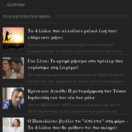
ΔΙΑΤΡΟΦΗ
ΤΑ ΚΑΛΥΤΕΡΑ ΤΟΥ ΜΗΝΑ
Τα 4 ζώδια που αλλάζουν ριζικά ζωή τους
επόμενους μήνες
Η μεγάλη μετατόπιση των δεσμών και το καρμικό
ξεσκαρτάρισμα Το σύμπαν ρίχνει τα χαρτιά του και η
αστρολόγος Έλενορ προειδοποιεί: οι σελην...
Για Σένα: Το κρυφό μήνυμα στο τρέιλερ που
γυρίστηκε στη Σαχάρα!
Η κινηματογραφική υπερπαραγωγή του Alpha Το πρώτο
δείγμα της νέας δραματικής σειράς μόλις κυκλοφόρησε
και η αισθητική του ξεπερνά κάθε π...
Κρίνο και Αγκάθι: Η μεταμόρφωση του Τάσου
Ιορδανίδη για τον νέο του ρόλο
Από το MEGA στον ΑΝΤ1 με τον ρόλο της ζωής του Ο
Τάσος Ιορδανίδης κλείνει οριστικά το κεφάλαιο της
τεράστιας επιτυχίας «Μια Νύχτα Μόνο» ...
Ο Ποσειδώνας βγάζει τα "άπλυτα" στη φόρα -
Τα 4 ζώδια που θα μάθουν τις πιο σκληρές