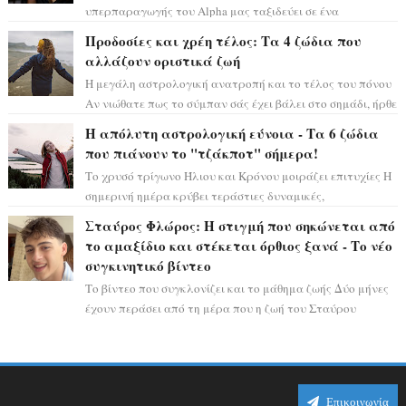
υπερπαραγωγής του Alpha μας ταξιδεύει σε ένα
ειδυλλιακό σκηνικό, πλημμυρισμένο από...
Προδοσίες και χρέη τέλος: Τα 4 ζώδια που
αλλάζουν οριστικά ζωή
Η μεγάλη αστρολογική ανατροπή και το τέλος του πόνου
Αν νιώθατε πως το σύμπαν σάς έχει βάλει στο σημάδι, ήρθε
η ώρα να πάρετε μια βαθιά α...
Η απόλυτη αστρολογική εύνοια - Τα 6 ζώδια
που πιάνουν το "τζάκποτ" σήμερα!
Το χρυσό τρίγωνο Ήλιου και Κρόνου μοιράζει επιτυχίες Η
σημερινή ημέρα κρύβει τεράστιες δυναμικές,
αποδεικνύοντας πως η πραγματική επιτυχί...
Σταύρος Φλώρος: Η στιγμή που σηκώνεται από
το αμαξίδιο και στέκεται όρθιος ξανά - Το νέο
συγκινητικό βίντεο
Το βίντεο που συγκλονίζει και το μάθημα ζωής Δύο μήνες
έχουν περάσει από τη μέρα που η ζωή του Σταύρου
Φλώρου άλλαξε για πάντα. Ο πρώην...
Επικοινωνία