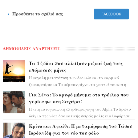
Προσθέστε το σχόλιό σας
FACEBOOK
ΔΗΜΟΦΙΛΕΙΣ ΑΝΑΡΤΗΣΕΙΣ
Τα 4 ζώδια που αλλάζουν ριζικά ζωή τους
επόμενους μήνες
Η μεγάλη μετατόπιση των δεσμών και το καρμικό
ξεσκαρτάρισμα Το σύμπαν ρίχνει τα χαρτιά του και η
αστρολόγος Έλενορ προειδοποιεί: οι σελην...
Για Σένα: Το κρυφό μήνυμα στο τρέιλερ που
γυρίστηκε στη Σαχάρα!
Η κινηματογραφική υπερπαραγωγή του Alpha Το πρώτο
δείγμα της νέας δραματικής σειράς μόλις κυκλοφόρησε
και η αισθητική του ξεπερνά κάθε π...
Κρίνο και Αγκάθι: Η μεταμόρφωση του Τάσου
Ιορδανίδη για τον νέο του ρόλο