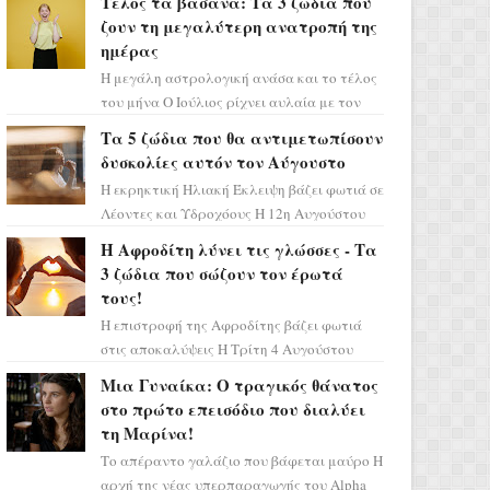
Τέλος τα βάσανα: Τα 3 ζώδια που
επιτυχίας «Μια Νύχτα Μόνο» ...
ζουν τη μεγαλύτερη ανατροπή της
ημέρας
Η μεγάλη αστρολογική ανάσα και το τέλος
του μήνα Ο Ιούλιος ρίχνει αυλαία με τον
πιο ελπιδοφόρο τρόπο, καθώς η Σελήνη
Τα 5 ζώδια που θα αντιμετωπίσουν
περνάει στο ζώδιο τω...
δυσκολίες αυτόν τον Αύγουστο
Η εκρηκτική Ηλιακή Έκλειψη βάζει φωτιά σε
Λέοντες και Υδροχόους Η 12η Αυγούστου
σηματοδοτεί την έναρξη του αστρολογικού
Η Αφροδίτη λύνει τις γλώσσες - Τα
χάους, καθώς η Ηλια...
3 ζώδια που σώζουν τον έρωτά
τους!
Η επιστροφή της Αφροδίτης βάζει φωτιά
στις αποκαλύψεις Η Τρίτη 4 Αυγούστου
αποτελεί ένα τεράστιο αστρολογικό
Μια Γυναίκα: Ο τραγικός θάνατος
ορόσημο, καθώς η Αφροδίτη πρ...
στο πρώτο επεισόδιο που διαλύει
τη Μαρίνα!
Το απέραντο γαλάζιο που βάφεται μαύρο Η
αρχή της νέας υπερπαραγωγής του Alpha