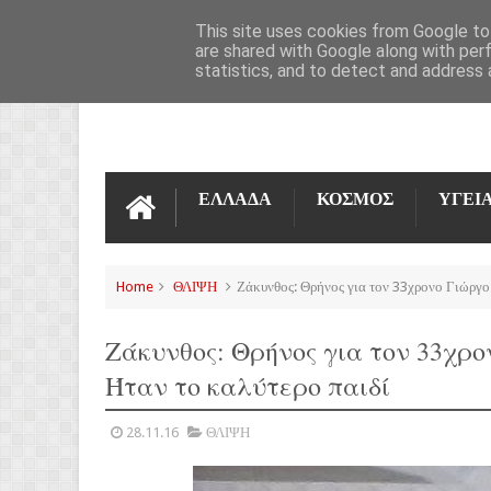
ΌΡΟΙ ΧΡΉΣΗΣ
ΕΠΙΚΟΙΝΩΝΊΑ
This site uses cookies from Google to 
are shared with Google along with per
statistics, and to detect and address 
ΕΛΛΑΔΑ
ΚΟΣΜΟΣ
ΥΓΕΙ
Home
ΘΛΙΨΗ
Ζάκυνθος: Θρήνος για τον 33χρονο Γιώργο 
Ζάκυνθος: Θρήνος για τον 33χρο
Ήταν το καλύτερο παιδί
28.11.16
ΘΛΙΨΗ