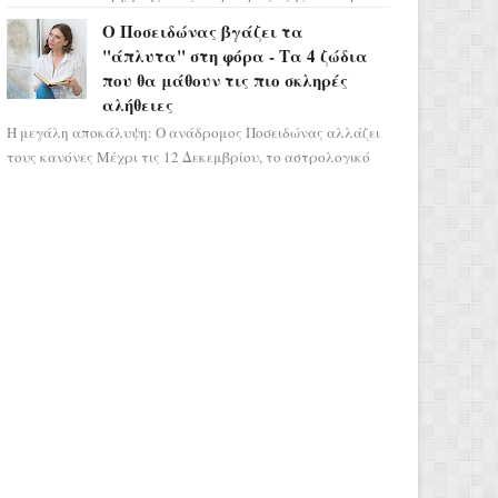
μας ταξιδεύει σε ένα ειδυλλιακό σκηνικό,
Ο Ποσειδώνας βγάζει τα
πλημμυρισμένο από...
"άπλυτα" στη φόρα - Τα 4 ζώδια
που θα μάθουν τις πιο σκληρές
αλήθειες
Η μεγάλη αποκάλυψη: Ο ανάδρομος Ποσειδώνας αλλάζει
τους κανόνες Μέχρι τις 12 Δεκεμβρίου, το αστρολογικό
σκηνικό θυμίζει ταινία μυστηρίου ...