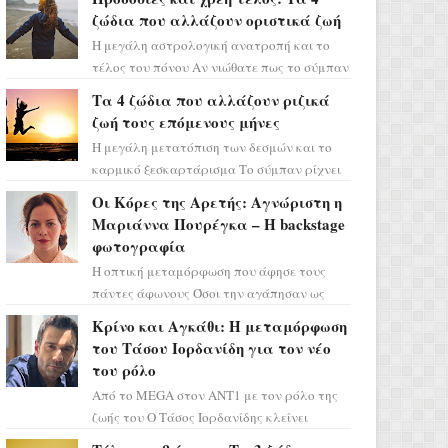
ζώδια που αλλάζουν οριστικά ζωή
Η μεγάλη αστρολογική ανατροπή και το
τέλος του πόνου Αν νιώθατε πως το σύμπαν
σάς έχει βάλει στο σημάδι, ήρθε η ώρα να
Τα 4 ζώδια που αλλάζουν ριζικά
πάρετε μια βαθιά α...
ζωή τους επόμενους μήνες
Η μεγάλη μετατόπιση των δεσμών και το
καρμικό ξεσκαρτάρισμα Το σύμπαν ρίχνει
τα χαρτιά του και η αστρολόγος Έλενορ
Οι Κόρες της Αρετής: Αγνώριστη η
προειδοποιεί: οι σελην...
Μαριάννα Πουρέγκα – H backstage
φωτογραφία
Η οπτική μεταμόρφωση που άφησε τους
πάντες άφωνους Όσοι την αγάπησαν ως
Ελένη στη σειρά «Μια νύχτα μόνο», θα
Κρίνο και Αγκάθι: Η μεταμόρφωση
πρέπει τώρα να προετοιμαστο...
του Τάσου Ιορδανίδη για τον νέο
του ρόλο
Από το MEGA στον ΑΝΤ1 με τον ρόλο της
ζωής του Ο Τάσος Ιορδανίδης κλείνει
οριστικά το κεφάλαιο της τεράστιας