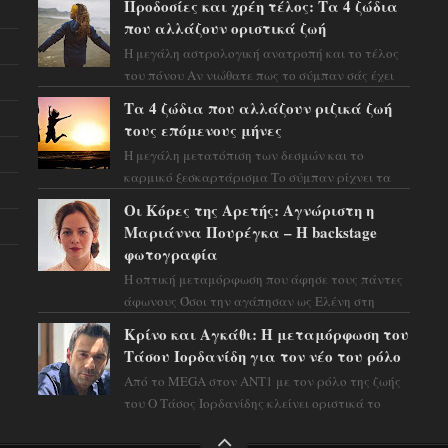
Προδοσίες και χρέη τέλος: Τα 4 ζώδια
που αλλάζουν οριστικά ζωή
Η μεγάλη αστρολογική ανατροπή και το τέλος
του πόνου Αν νιώθατε πως το σύμπαν σάς έχει
βάλει στο σημάδι, ήρθε η ώρα να πάρετε μια
Τα 4 ζώδια που αλλάζουν ριζικά ζωή
βαθιά α...
τους επόμενους μήνες
Η μεγάλη μετατόπιση των δεσμών και το
καρμικό ξεσκαρτάρισμα Το σύμπαν ρίχνει τα
χαρτιά του και η αστρολόγος Έλενορ
Οι Κόρες της Αρετής: Αγνώριστη η
προειδοποιεί: οι σελην...
Μαριάννα Πουρέγκα – H backstage
φωτογραφία
Η οπτική μεταμόρφωση που άφησε τους πάντες
άφωνους Όσοι την αγάπησαν ως Ελένη στη
σειρά «Μια νύχτα μόνο», θα πρέπει τώρα να
Κρίνο και Αγκάθι: Η μεταμόρφωση του
προετοιμαστο...
Τάσου Ιορδανίδη για τον νέο του ρόλο
Από το MEGA στον ΑΝΤ1 με τον ρόλο της ζωής
του Ο Τάσος Ιορδανίδης κλείνει οριστικά το
κεφάλαιο της τεράστιας επιτυχίας «Μια Νύχτα
Μόνο» ...