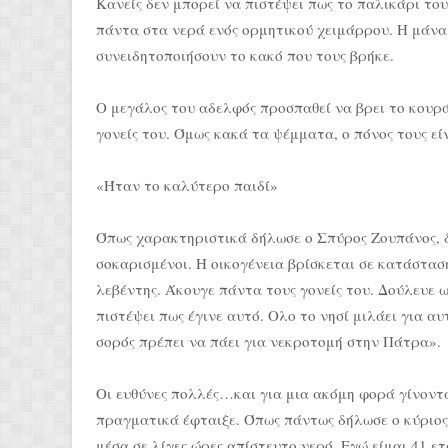
Κανείς δεν μπορεί να πιστέψει πως το παλικάρι του
πάντα στα νερά ενός ορμητικού χειμάρρου. Η μάνα
συνειδητοποιήσουν το κακό που τους βρήκε.
Ο μεγάλος του αδελφός προσπαθεί να βρει το κουρά
γονείς του. Όμως κακά τα ψέμματα, ο πόνος τους ε
«Ήταν το καλύτερο παιδί»
Όπως χαρακτηριστικά δήλωσε ο Σπύρος Ζουπάνος, δ
σοκαρισμένοι. Η οικογένεια βρίσκεται σε κατάστασ
λεβέντης. Άκουγε πάντα τους γονείς του. Δούλευε ω
πιστέψει πως έγινε αυτό. Ολο το νησί μιλάει για αυ
σορός πρέπει να πάει για νεκροτομή στην Πάτρα».
Οι ευθύνες πολλές…και για μια ακόμη φορά γίνονται
πραγματικά έφταιξε. Όπως πάντως δήλωσε ο κύριο
μέσα σε λίγες ώρες απίστευτο νερό. Εγώ είμαι 41 ετ