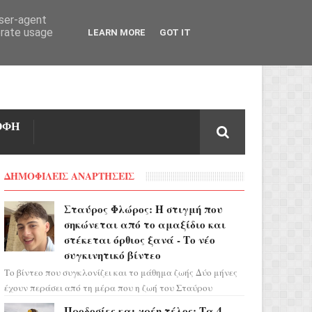
user-agent
erate usage
LEARN MORE
GOT IT
ΟΦΗ
ΔΗΜΟΦΙΛΕΙΣ ΑΝΑΡΤΗΣΕΙΣ
Σταύρος Φλώρος: Η στιγμή που
σηκώνεται από το αμαξίδιο και
στέκεται όρθιος ξανά - Το νέο
συγκινητικό βίντεο
Το βίντεο που συγκλονίζει και το μάθημα ζωής Δύο μήνες
έχουν περάσει από τη μέρα που η ζωή του Σταύρου
Φλώρου άλλαξε για πάντα. Ο πρώην...
Προδοσίες και χρέη τέλος: Τα 4