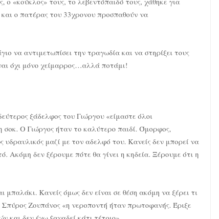
ς, ο «κούκλος» τους, το λεβεντόπαιδό τους, χάθηκε για
 και ο πατέρας του 33χρονου προσπαθούν να
γιο να αντιμετωπίσει την τραγωδία και να στηρίξει τους
ίναι όχι μόνο χείμαρρος…αλλά ποτάμι!
εύτερος ξάδελφος του Γιώργου «είμαστε όλοι
η σοκ. Ο Γιώργος ήταν το καλύτερο παιδί. Όμορφος,
ς υδραυλικός μαζί με τον αδελφό του. Κανείς δεν μπορεί να
τό. Ακόμη δεν ξέρουμε πότε θα γίνει η κηδεία. Ξέρουμε ότι η
 μπαλάκι. Κανείς όμως δεν είναι σε θέση ακόμη να ξέρει τι
ς Σπύρος Ζουπάνος «η νεροποντή ήταν πρωτοφανής. Έριξε
ών και δεν έχω ξαναδεί κάτι τέτοιο».