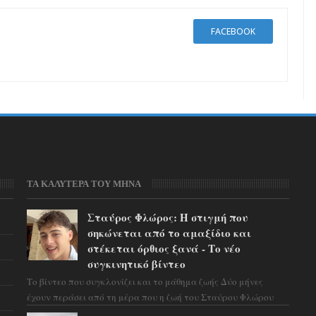
FACEBOOK
ΤΑ ΚΑΛΥΤΕΡΑ ΤΟΥ ΜΗΝΑ
Σταύρος Φλώρος: Η στιγμή που
σηκώνεται από το αμαξίδιο και
στέκεται όρθιος ξανά - Το νέο
συγκινητικό βίντεο
Το βίντεο που συγκλονίζει και το μάθημα ζωής Δύο μήνες
έχουν περάσει από τη μέρα που η ζωή του Σταύρου Φλώρου
άλλαξε για πάντα. Ο πρώην...