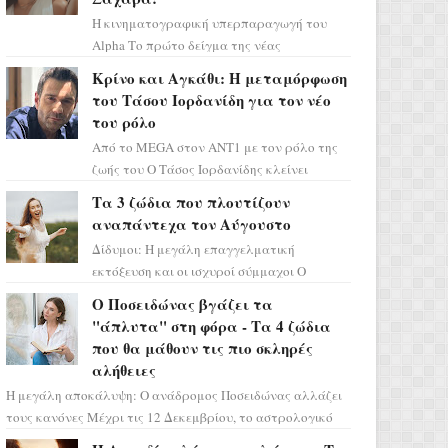
Η κινηματογραφική υπερπαραγωγή του
Alpha Το πρώτο δείγμα της νέας
δραματικής σειράς μόλις κυκλοφόρησε και
Κρίνο και Αγκάθι: Η μεταμόρφωση
η αισθητική του ξεπερνά κάθε π...
του Τάσου Ιορδανίδη για τον νέο
του ρόλο
Από το MEGA στον ΑΝΤ1 με τον ρόλο της
ζωής του Ο Τάσος Ιορδανίδης κλείνει
οριστικά το κεφάλαιο της τεράστιας
Τα 3 ζώδια που πλουτίζουν
επιτυχίας «Μια Νύχτα Μόνο» ...
αναπάντεχα τον Αύγουστο
Δίδυμοι: Η μεγάλη επαγγελματική
εκτόξευση και οι ισχυροί σύμμαχοι Ο
τελευταίος μήνας του καλοκαιριού έρχεται
Ο Ποσειδώνας βγάζει τα
να ανατρέψει τα πάντα γύρω α...
"άπλυτα" στη φόρα - Τα 4 ζώδια
που θα μάθουν τις πιο σκληρές
αλήθειες
Η μεγάλη αποκάλυψη: Ο ανάδρομος Ποσειδώνας αλλάζει
τους κανόνες Μέχρι τις 12 Δεκεμβρίου, το αστρολογικό
σκηνικό θυμίζει ταινία μυστηρίου ...