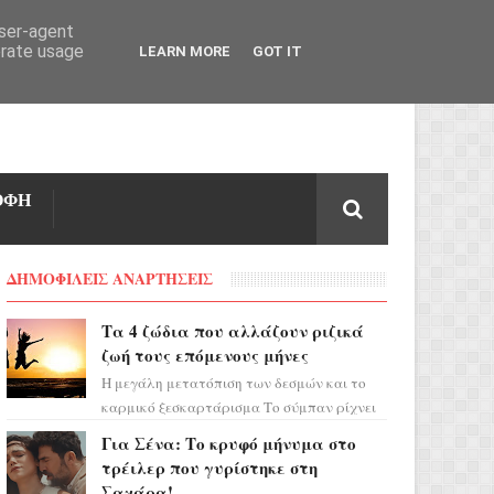
user-agent
erate usage
LEARN MORE
GOT IT
ΟΦΗ
ΔΗΜΟΦΙΛΕΙΣ ΑΝΑΡΤΗΣΕΙΣ
Τα 4 ζώδια που αλλάζουν ριζικά
ζωή τους επόμενους μήνες
Η μεγάλη μετατόπιση των δεσμών και το
καρμικό ξεσκαρτάρισμα Το σύμπαν ρίχνει
τα χαρτιά του και η αστρολόγος Έλενορ
Για Σένα: Το κρυφό μήνυμα στο
προειδοποιεί: οι σελην...
τρέιλερ που γυρίστηκε στη
Σαχάρα!