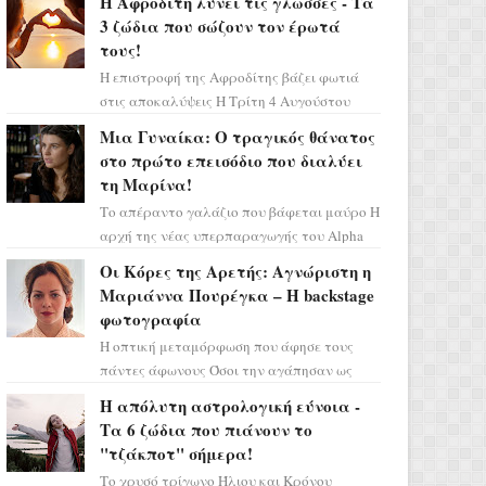
Η Αφροδίτη λύνει τις γλώσσες - Τα
3 ζώδια που σώζουν τον έρωτά
τους!
Η επιστροφή της Αφροδίτης βάζει φωτιά
στις αποκαλύψεις Η Τρίτη 4 Αυγούστου
αποτελεί ένα τεράστιο αστρολογικό
Μια Γυναίκα: Ο τραγικός θάνατος
ορόσημο, καθώς η Αφροδίτη πρ...
στο πρώτο επεισόδιο που διαλύει
τη Μαρίνα!
Το απέραντο γαλάζιο που βάφεται μαύρο Η
αρχή της νέας υπερπαραγωγής του Alpha
μας ταξιδεύει σε ένα ειδυλλιακό σκηνικό,
Οι Κόρες της Αρετής: Αγνώριστη η
πλημμυρισμένο από...
Μαριάννα Πουρέγκα – H backstage
φωτογραφία
Η οπτική μεταμόρφωση που άφησε τους
πάντες άφωνους Όσοι την αγάπησαν ως
Ελένη στη σειρά «Μια νύχτα μόνο», θα
Η απόλυτη αστρολογική εύνοια -
πρέπει τώρα να προετοιμαστο...
Τα 6 ζώδια που πιάνουν το
"τζάκποτ" σήμερα!
Το χρυσό τρίγωνο Ήλιου και Κρόνου