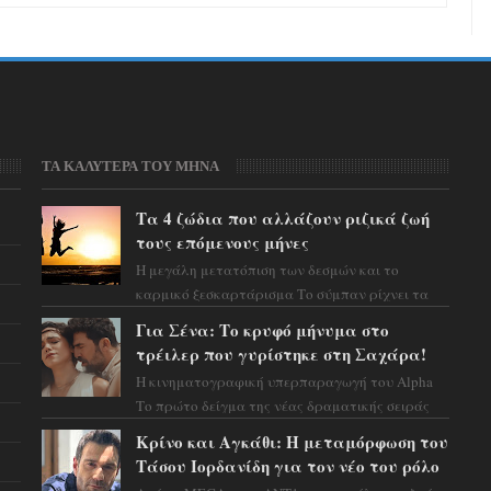
ΤΑ ΚΑΛΥΤΕΡΑ ΤΟΥ ΜΗΝΑ
Τα 4 ζώδια που αλλάζουν ριζικά ζωή
τους επόμενους μήνες
Η μεγάλη μετατόπιση των δεσμών και το
καρμικό ξεσκαρτάρισμα Το σύμπαν ρίχνει τα
χαρτιά του και η αστρολόγος Έλενορ
Για Σένα: Το κρυφό μήνυμα στο
προειδοποιεί: οι σελην...
τρέιλερ που γυρίστηκε στη Σαχάρα!
Η κινηματογραφική υπερπαραγωγή του Alpha
Το πρώτο δείγμα της νέας δραματικής σειράς
μόλις κυκλοφόρησε και η αισθητική του ξεπερνά
Κρίνο και Αγκάθι: Η μεταμόρφωση του
κάθε π...
Τάσου Ιορδανίδη για τον νέο του ρόλο