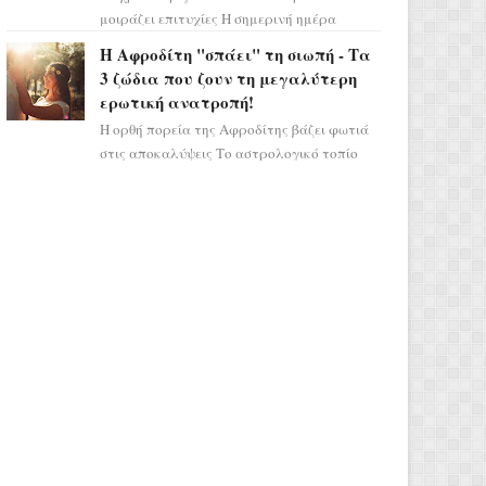
μοιράζει επιτυχίες Η σημερινή ημέρα
κρύβει τεράστιες δυναμικές,
Η Αφροδίτη "σπάει" τη σιωπή - Τα
αποδεικνύοντας πως η πραγματική
3 ζώδια που ζουν τη μεγαλύτερη
επιτυχί...
ερωτική ανατροπή!
Η ορθή πορεία της Αφροδίτης βάζει φωτιά
στις αποκαλύψεις Το αστρολογικό τοπίο
αλλάζει ριζικά, καθώς η Αφροδίτη
επιστρέφει σε ορθή πορεία ...