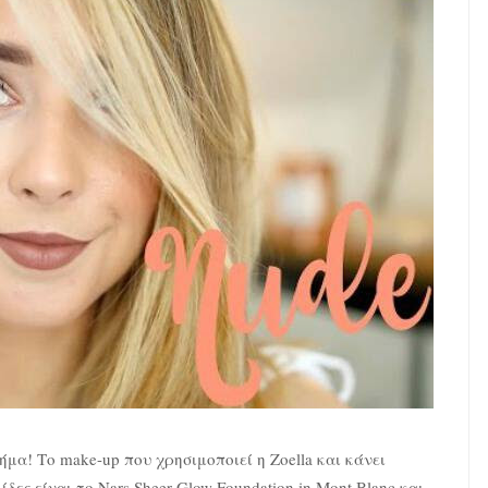
μα! Το make-up που χρησιμοποιεί η Zoella και κάνει
ες είναι το Nars Sheer Glow Foundation in Mont Blanc και