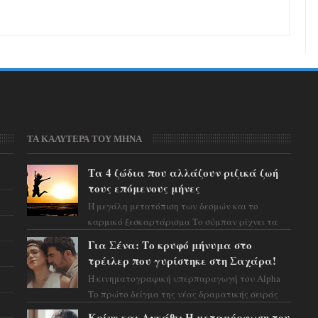
ΤΑ ΚΑΛΥΤΕΡΑ ΤΟΥ ΜΗΝΑ
Τα 4 ζώδια που αλλάζουν ριζικά ζωή
τους επόμενους μήνες
Η μεγάλη μετατόπιση των δεσμών και το
καρμικό ξεσκαρτάρισμα Το σύμπαν ρίχνει τα
χαρτιά του και η αστρολόγος Έλενορ
Για Σένα: Το κρυφό μήνυμα στο
προειδοποιεί: οι σελην...
τρέιλερ που γυρίστηκε στη Σαχάρα!
Η κινηματογραφική υπερπαραγωγή του Alpha
Το πρώτο δείγμα της νέας δραματικής σειράς
μόλις κυκλοφόρησε και η αισθητική του ξεπερνά
Κρίνο και Αγκάθι: Η μεταμόρφωση του