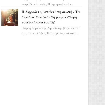
μοιράζει επιτυχίες Η σημερινή ημέρα
κρύβει τεράστιες δυναμικές,
Η Αφροδίτη "σπάει" τη σιωπή - Τα
αποδεικνύοντας πως η πραγματική
3 ζώδια που ζουν τη μεγαλύτερη
επιτυχί...
ερωτική ανατροπή!
Η ορθή πορεία της Αφροδίτης βάζει φωτιά
στις αποκαλύψεις Το αστρολογικό τοπίο
αλλάζει ριζικά, καθώς η Αφροδίτη
επιστρέφει σε ορθή πορεία ...