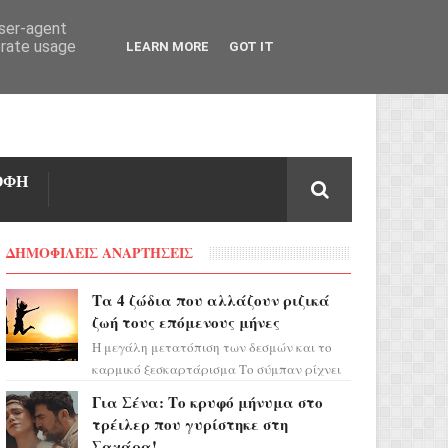
user-agent
erate usage
LEARN MORE
GOT IT
ΟΦΗ
ΔΗΜΟΦΙΛΕΙΣ ΑΝΑΡΤΗΣΕΙΣ
Τα 4 ζώδια που αλλάζουν ριζικά
ζωή τους επόμενους μήνες
Η μεγάλη μετατόπιση των δεσμών και το
καρμικό ξεσκαρτάρισμα Το σύμπαν ρίχνει
τα χαρτιά του και η αστρολόγος Έλενορ
Για Σένα: Το κρυφό μήνυμα στο
προειδοποιεί: οι σελην...
τρέιλερ που γυρίστηκε στη
Σαχάρα!