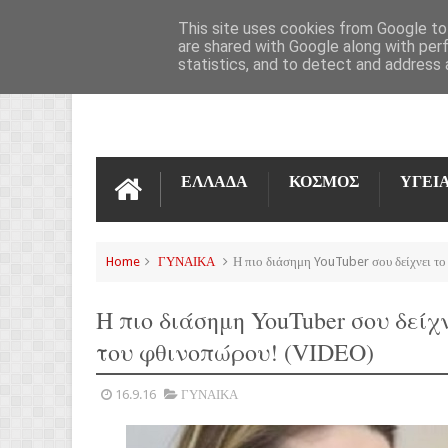
ΌΡΟΙ ΧΡΉΣΗΣ
ΕΠΙΚΟΙΝΩΝΊΑ
This site uses cookies from Google to 
are shared with Google along with per
statistics, and to detect and address 
ΕΛΛΑΔΑ
ΚΟΣΜΟΣ
ΥΓΕΙ
Home
ΓΥΝΑΙΚΑ
Η πιο διάσημη YouTuber σου δείχνει το 
Η πιο διάσημη YouTuber σου δείχν
του φθινοπώρου! (VIDEO)
16.9.16
ΓΥΝΑΙΚΑ