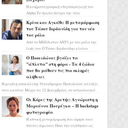
Η κινηματογραφική υπερπαραγωγή του
Alpha Το πρώτο δείγμα της νέας
δραματικής σειράς μόλις κυκλοφόρησε και
Κρίνο και Αγκάθι: Η μεταμόρφωση
η αισθητική του ξεπερνά κάθε π...
του Τάσου Ιορδανίδη για τον νέο
του ρόλο
Από το MEGA στον ΑΝΤ1 με τον ρόλο της
ζωής του Ο Τάσος Ιορδανίδης κλείνει
οριστικά το κεφάλαιο της τεράστιας
Ο Ποσειδώνας βγάζει τα
επιτυχίας «Μια Νύχτα Μόνο» ...
"άπλυτα" στη φόρα - Τα 4 ζώδια
που θα μάθουν τις πιο σκληρές
αλήθειες
Η μεγάλη αποκάλυψη: Ο ανάδρομος Ποσειδώνας αλλάζει
τους κανόνες Μέχρι τις 12 Δεκεμβρίου, το αστρολογικό
σκηνικό θυμίζει ταινία μυστηρίου ...
Οι Κόρες της Αρετής: Αγνώριστη η
Μαριάννα Πουρέγκα – H backstage
φωτογραφία
Η οπτική μεταμόρφωση που άφησε τους
πάντες άφωνους Όσοι την αγάπησαν ως