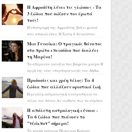
Ελένη στη σειρά «Μια νύχτα μόνο», θα
Η Αφροδίτη λύνει τις γλώσσες - Τα
πρέπει τώρα να προετοιμαστο...
3 ζώδια που σώζουν τον έρωτά
τους!
Η επιστροφή της Αφροδίτης βάζει φωτιά
στις αποκαλύψεις Η Τρίτη 4 Αυγούστου
αποτελεί ένα τεράστιο αστρολογικό
Μια Γυναίκα: Ο τραγικός θάνατος
ορόσημο, καθώς η Αφροδίτη πρ...
στο πρώτο επεισόδιο που διαλύει
τη Μαρίνα!
Το απέραντο γαλάζιο που βάφεται μαύρο Η
αρχή της νέας υπερπαραγωγής του Alpha
μας ταξιδεύει σε ένα ειδυλλιακό σκηνικό,
Προδοσίες και χρέη τέλος: Τα 4
πλημμυρισμένο από...
ζώδια που αλλάζουν οριστικά ζωή
Η μεγάλη αστρολογική ανατροπή και το
τέλος του πόνου Αν νιώθατε πως το σύμπαν
σάς έχει βάλει στο σημάδι, ήρθε η ώρα να
Η απόλυτη αστρολογική εύνοια -
πάρετε μια βαθιά α...
Τα 6 ζώδια που πιάνουν το
"τζάκποτ" σήμερα!
Το χρυσό τρίγωνο Ήλιου και Κρόνου