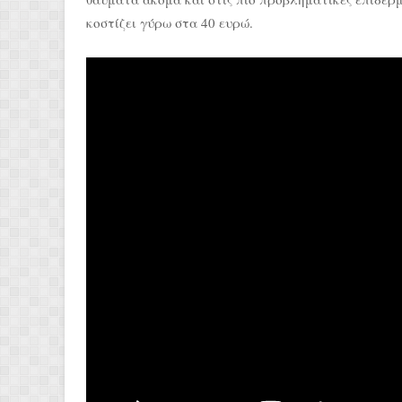
κοστίζει γύρω στα 40 ευρώ.