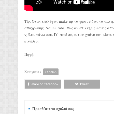
Tip: Όταν επιλέγεις make-up να φροντίζεις να αφιε
απόχρωσης. Να θυμάσαι πως αν επιλέξεις λάθος από
χάλια πάνω σου. Γι’αυτό πάρε τον χρόνο σου ώστε ν
κινήσεις.
Πηγή:
Κατηγορία :
ΓΥΝΑΙΚΑ
Share on facebook
Tweet
Προσθέστε το σχόλιό σας