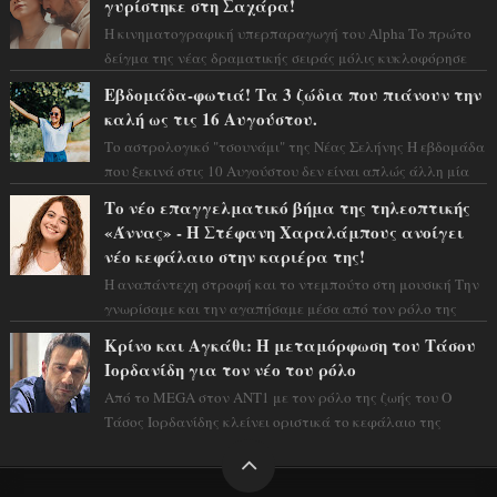
γυρίστηκε στη Σαχάρα!
Η κινηματογραφική υπερπαραγωγή του Alpha Το πρώτο
δείγμα της νέας δραματικής σειράς μόλις κυκλοφόρησε
και η αισθητική του ξεπερνά κάθε π...
Εβδομάδα-φωτιά! Τα 3 ζώδια που πιάνουν την
καλή ως τις 16 Αυγούστου.
Το αστρολογικό "τσουνάμι" της Νέας Σελήνης Η εβδομάδα
που ξεκινά στις 10 Αυγούστου δεν είναι απλώς άλλη μία
συνηθισμένη περίοδο...
Το νέο επαγγελματικό βήμα της τηλεοπτικής
«Άννας» - Η Στέφανη Χαραλάμπους ανοίγει
νέο κεφάλαιο στην καριέρα της!
Η αναπάντεχη στροφή και το ντεμπούτο στη μουσική Την
γνωρίσαμε και την αγαπήσαμε μέσα από τον ρόλο της
αυθόρμητης και γλυκιάς «Άννας» στ...
Κρίνο και Αγκάθι: Η μεταμόρφωση του Τάσου
Ιορδανίδη για τον νέο του ρόλο
Από το MEGA στον ΑΝΤ1 με τον ρόλο της ζωής του Ο
Τάσος Ιορδανίδης κλείνει οριστικά το κεφάλαιο της
τεράστιας επιτυχίας «Μια Νύχτα Μόνο» ...