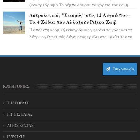
ξεσκαρτάρισμα Το σύμπαν ρίχνει τα χαρτιά του και η
αστρολόγος Έλενορ προειδοποιεί: οι σελην...
Αστρολογικός "Σεισμός" στις 12 Αυγούστου -
Τα 4 Ζώδια που Αλλάζουν Ριζικά Ζωή!
Η απόλυτη κοσμική ευθυγράμμιση φέρνει το χάος και τη
λύτρωση Ο φετινός Αύγουστος κρύβει στο μανίκι του το
πιο ισχυρό αστρολογικό χαρτί τη...
Επικοινωνία
ΚΑΤΗΓΟΡΙΕΣ
ΤΗΛΕΟΡΑΣΗ
ΓΗ ΤΗΣ ΕΛΙΑΣ
ΑΓΙΟΣ ΕΡΩΤΑΣ
LIFESTYLE