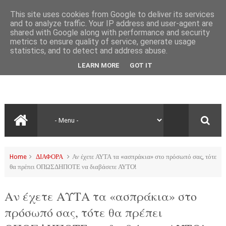
This site uses cookies from Google to deliver its services
and to analyze traffic. Your IP address and user-agent are
shared with Google along with performance and security
metrics to ensure quality of service, generate usage
statistics, and to detect and address abuse.
LEARN MORE
GOT IT
Home
ΔΙΑΦΟΡΑ
Αν έχετε ΑΥΤΑ τα «ασπράκια» στο πρόσωπό σας, τότε
θα πρέπει ΟΠΩΣΔΗΠΟΤΕ να διαβάσετε ΑΥΤΟ!
Αν έχετε ΑΥΤΑ τα «ασπράκια» στο
πρόσωπό σας, τότε θα πρέπει