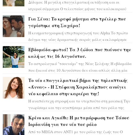
Δίδυμοι: Η μεγάλη επαγγελματική εκτόξευση και οι
ισχυροί σύμμαχοι Ο τελευταίος μήνας του καλοκαιριού
έρχεται να ανατρέψει τα πάντα γύρω α...
Για Σένα: Το κρυφό μήνυμα στο τρέιλερ που
γυρίστηκε στη Σαχάρα!
Η κινηματογραφική υπερπαραγωγή του Alpha Το πρώτο
δείγμα της νέας δραματικής σειράς μόλις κυκλοφόρησε
και η αισθητική του ξεπερνά κάθε π...
Εβδομάδα-φωτιά! Τα 3 ζώδια που πιάνουν την
καλή ως τις 16 Αυγούστου.
Το αστρολογικό "τσουνάμι" της Νέας Σελήνης Η εβδομάδα
που ξεκινά στις 10 Αυγούστου δεν είναι απλώς άλλη μία
συνηθισμένη περίοδο...
Το νέο επαγγελματικό βήμα της τηλεοπτικής
«Άννας» - Η Στέφανη Χαραλάμπους ανοίγει
νέο κεφάλαιο στην καριέρα της!
Η αναπάντεχη στροφή και το ντεμπούτο στη μουσική Την
γνωρίσαμε και την αγαπήσαμε μέσα από τον ρόλο της
αυθόρμητης και γλυκιάς «Άννας» στ...
Κρίνο και Αγκάθι: Η μεταμόρφωση του Τάσου
Ιορδανίδη για τον νέο του ρόλο
Από το MEGA στον ΑΝΤ1 με τον ρόλο της ζωής του Ο