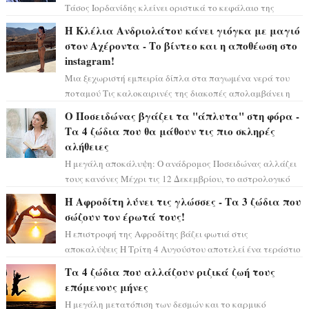
Τάσος Ιορδανίδης κλείνει οριστικά το κεφάλαιο της
τεράστιας επιτυχίας «Μια Νύχτα Μόνο» ...
Η Κλέλια Ανδριολάτου κάνει γιόγκα με μαγιό
στον Αχέροντα - Το βίντεο και η αποθέωση στο
instagram!
Μια ξεχωριστή εμπειρία δίπλα στα παγωμένα νερά του
ποταμού Τις καλοκαιρινές της διακοπές απολαμβάνει η
Κλέλια Ανδριολάτου και φροντίζει ...
Ο Ποσειδώνας βγάζει τα "άπλυτα" στη φόρα -
Τα 4 ζώδια που θα μάθουν τις πιο σκληρές
αλήθειες
Η μεγάλη αποκάλυψη: Ο ανάδρομος Ποσειδώνας αλλάζει
τους κανόνες Μέχρι τις 12 Δεκεμβρίου, το αστρολογικό
σκηνικό θυμίζει ταινία μυστηρίου ...
Η Αφροδίτη λύνει τις γλώσσες - Τα 3 ζώδια που
σώζουν τον έρωτά τους!
Η επιστροφή της Αφροδίτης βάζει φωτιά στις
αποκαλύψεις Η Τρίτη 4 Αυγούστου αποτελεί ένα τεράστιο
αστρολογικό ορόσημο, καθώς η Αφροδίτη πρ...
Τα 4 ζώδια που αλλάζουν ριζικά ζωή τους
επόμενους μήνες
Η μεγάλη μετατόπιση των δεσμών και το καρμικό