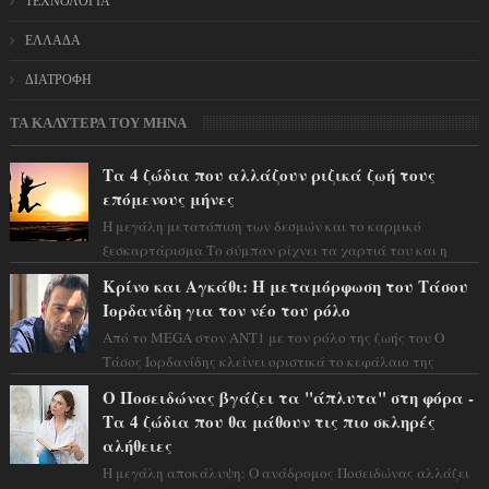
ΤΕΧΝΟΛΟΓΙΑ
ΕΛΛΑΔΑ
ΔΙΑΤΡΟΦΗ
ΤΑ ΚΑΛΥΤΕΡΑ ΤΟΥ ΜΗΝΑ
Τα 4 ζώδια που αλλάζουν ριζικά ζωή τους
επόμενους μήνες
Η μεγάλη μετατόπιση των δεσμών και το καρμικό
ξεσκαρτάρισμα Το σύμπαν ρίχνει τα χαρτιά του και η
αστρολόγος Έλενορ προειδοποιεί: οι σελην...
Κρίνο και Αγκάθι: Η μεταμόρφωση του Τάσου
Ιορδανίδη για τον νέο του ρόλο
Από το MEGA στον ΑΝΤ1 με τον ρόλο της ζωής του Ο
Τάσος Ιορδανίδης κλείνει οριστικά το κεφάλαιο της
τεράστιας επιτυχίας «Μια Νύχτα Μόνο» ...
Ο Ποσειδώνας βγάζει τα "άπλυτα" στη φόρα -
Τα 4 ζώδια που θα μάθουν τις πιο σκληρές
αλήθειες
Η μεγάλη αποκάλυψη: Ο ανάδρομος Ποσειδώνας αλλάζει