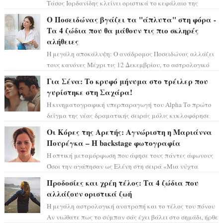
Τάσος Ιορδανίδης κλείνει οριστικά το κεφάλαιο της
τεράστιας επιτυχίας «Μια Νύχτα Μόνο» ...
Ο Ποσειδώνας βγάζει τα "άπλυτα" στη φόρα -
Τα 4 ζώδια που θα μάθουν τις πιο σκληρές
αλήθειες
Η μεγάλη αποκάλυψη: Ο ανάδρομος Ποσειδώνας αλλάζει
τους κανόνες Μέχρι τις 12 Δεκεμβρίου, το αστρολογικό
σκηνικό θυμίζει ταινία μυστηρίου ...
Για Σένα: Το κρυφό μήνυμα στο τρέιλερ που
γυρίστηκε στη Σαχάρα!
Η κινηματογραφική υπερπαραγωγή του Alpha Το πρώτο
δείγμα της νέας δραματικής σειράς μόλις κυκλοφόρησε
και η αισθητική του ξεπερνά κάθε π...
Οι Κόρες της Αρετής: Αγνώριστη η Μαριάννα
Πουρέγκα – H backstage φωτογραφία
Η οπτική μεταμόρφωση που άφησε τους πάντες άφωνους
Όσοι την αγάπησαν ως Ελένη στη σειρά «Μια νύχτα
μόνο», θα πρέπει τώρα να προετοιμαστο...
Προδοσίες και χρέη τέλος: Τα 4 ζώδια που
αλλάζουν οριστικά ζωή
Η μεγάλη αστρολογική ανατροπή και το τέλος του πόνου
Αν νιώθατε πως το σύμπαν σάς έχει βάλει στο σημάδι, ήρθε