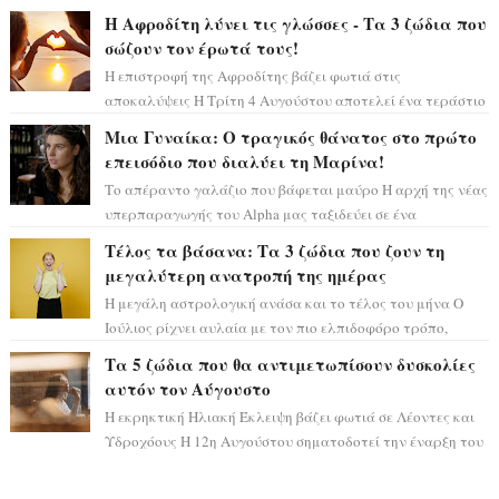
η ώρα να πάρετε μια βαθιά α...
Η Αφροδίτη λύνει τις γλώσσες - Τα 3 ζώδια που
σώζουν τον έρωτά τους!
Η επιστροφή της Αφροδίτης βάζει φωτιά στις
αποκαλύψεις Η Τρίτη 4 Αυγούστου αποτελεί ένα τεράστιο
αστρολογικό ορόσημο, καθώς η Αφροδίτη πρ...
Μια Γυναίκα: Ο τραγικός θάνατος στο πρώτο
επεισόδιο που διαλύει τη Μαρίνα!
Το απέραντο γαλάζιο που βάφεται μαύρο Η αρχή της νέας
υπερπαραγωγής του Alpha μας ταξιδεύει σε ένα
ειδυλλιακό σκηνικό, πλημμυρισμένο από...
Τέλος τα βάσανα: Τα 3 ζώδια που ζουν τη
μεγαλύτερη ανατροπή της ημέρας
Η μεγάλη αστρολογική ανάσα και το τέλος του μήνα Ο
Ιούλιος ρίχνει αυλαία με τον πιο ελπιδοφόρο τρόπο,
καθώς η Σελήνη περνάει στο ζώδιο τω...
Τα 5 ζώδια που θα αντιμετωπίσουν δυσκολίες
αυτόν τον Αύγουστο
Η εκρηκτική Ηλιακή Έκλειψη βάζει φωτιά σε Λέοντες και
Υδροχόους Η 12η Αυγούστου σηματοδοτεί την έναρξη του
αστρολογικού χάους, καθώς η Ηλια...