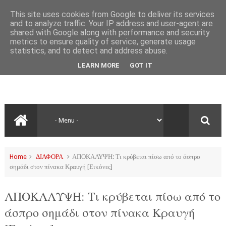
This site uses cookies from Google to deliver its services
and to analyze traffic. Your IP address and user-agent are
shared with Google along with performance and security
metrics to ensure quality of service, generate usage
statistics, and to detect and address abuse.
LEARN MORE
GOT IT
Home
ΔΙΑΦΟΡΑ
ΑΠΟΚΑΛΥΨΗ: Τι κρύβεται πίσω από το άσπρο
σημάδι στον πίνακα Κραυγή [Εικόνες]
ΑΠΟΚΑΛΥΨΗ: Τι κρύβεται πίσω από το
άσπρο σημάδι στον πίνακα Κραυγή