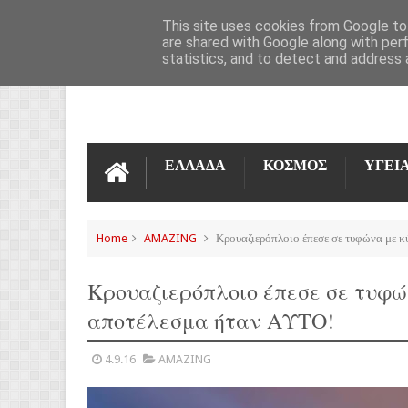
ΌΡΟΙ ΧΡΉΣΗΣ
ΕΠΙΚΟΙΝΩΝΊΑ
This site uses cookies from Google to 
are shared with Google along with per
statistics, and to detect and address 
ΕΛΛΑΔΑ
ΚΟΣΜΟΣ
ΥΓΕΙ
Home
AMAZING
Κρουαζιερόπλοιο έπεσε σε τυφώνα με κ
Κρουαζιερόπλοιο έπεσε σε τυφώ
αποτέλεσμα ήταν ΑΥΤΟ!
4.9.16
AMAZING