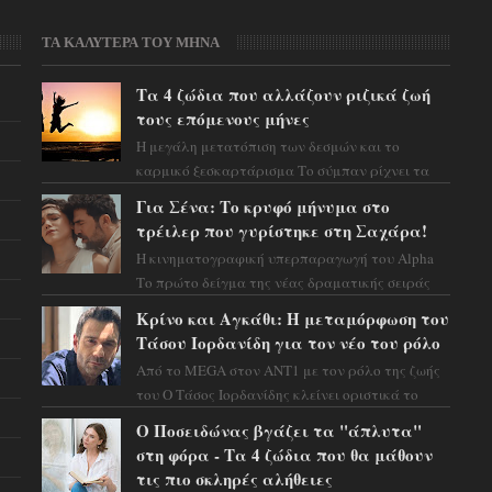
ΤΑ ΚΑΛΥΤΕΡΑ ΤΟΥ ΜΗΝΑ
Τα 4 ζώδια που αλλάζουν ριζικά ζωή
τους επόμενους μήνες
Η μεγάλη μετατόπιση των δεσμών και το
καρμικό ξεσκαρτάρισμα Το σύμπαν ρίχνει τα
χαρτιά του και η αστρολόγος Έλενορ
Για Σένα: Το κρυφό μήνυμα στο
προειδοποιεί: οι σελην...
τρέιλερ που γυρίστηκε στη Σαχάρα!
Η κινηματογραφική υπερπαραγωγή του Alpha
Το πρώτο δείγμα της νέας δραματικής σειράς
μόλις κυκλοφόρησε και η αισθητική του ξεπερνά
Κρίνο και Αγκάθι: Η μεταμόρφωση του
κάθε π...
Τάσου Ιορδανίδη για τον νέο του ρόλο
Από το MEGA στον ΑΝΤ1 με τον ρόλο της ζωής
του Ο Τάσος Ιορδανίδης κλείνει οριστικά το
κεφάλαιο της τεράστιας επιτυχίας «Μια Νύχτα
Ο Ποσειδώνας βγάζει τα "άπλυτα"
Μόνο» ...
στη φόρα - Τα 4 ζώδια που θα μάθουν
τις πιο σκληρές αλήθειες