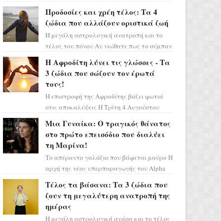
Ελένη στη σειρά «Μια νύχτα μόνο», θα
Προδοσίες και χρέη τέλος: Τα 4
πρέπει τώρα να προετοιμαστο...
ζώδια που αλλάζουν οριστικά ζωή
Η μεγάλη αστρολογική ανατροπή και το
τέλος του πόνου Αν νιώθατε πως το σύμπαν
σάς έχει βάλει στο σημάδι, ήρθε η ώρα να
Η Αφροδίτη λύνει τις γλώσσες - Τα
πάρετε μια βαθιά α...
3 ζώδια που σώζουν τον έρωτά
τους!
Η επιστροφή της Αφροδίτης βάζει φωτιά
στις αποκαλύψεις Η Τρίτη 4 Αυγούστου
αποτελεί ένα τεράστιο αστρολογικό
Μια Γυναίκα: Ο τραγικός θάνατος
ορόσημο, καθώς η Αφροδίτη πρ...
στο πρώτο επεισόδιο που διαλύει
τη Μαρίνα!
Το απέραντο γαλάζιο που βάφεται μαύρο Η
αρχή της νέας υπερπαραγωγής του Alpha
μας ταξιδεύει σε ένα ειδυλλιακό σκηνικό,
Τέλος τα βάσανα: Τα 3 ζώδια που
πλημμυρισμένο από...
ζουν τη μεγαλύτερη ανατροπή της
ημέρας
Η μεγάλη αστρολογική ανάσα και το τέλος