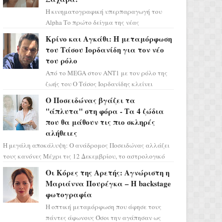
Η κινηματογραφική υπερπαραγωγή του
Alpha Το πρώτο δείγμα της νέας
δραματικής σειράς μόλις κυκλοφόρησε και
Κρίνο και Αγκάθι: Η μεταμόρφωση
η αισθητική του ξεπερνά κάθε π...
του Τάσου Ιορδανίδη για τον νέο
του ρόλο
Από το MEGA στον ΑΝΤ1 με τον ρόλο της
ζωής του Ο Τάσος Ιορδανίδης κλείνει
οριστικά το κεφάλαιο της τεράστιας
Ο Ποσειδώνας βγάζει τα
επιτυχίας «Μια Νύχτα Μόνο» ...
"άπλυτα" στη φόρα - Τα 4 ζώδια
που θα μάθουν τις πιο σκληρές
αλήθειες
Η μεγάλη αποκάλυψη: Ο ανάδρομος Ποσειδώνας αλλάζει
τους κανόνες Μέχρι τις 12 Δεκεμβρίου, το αστρολογικό
σκηνικό θυμίζει ταινία μυστηρίου ...
Οι Κόρες της Αρετής: Αγνώριστη η
Μαριάννα Πουρέγκα – H backstage
φωτογραφία
Η οπτική μεταμόρφωση που άφησε τους
πάντες άφωνους Όσοι την αγάπησαν ως