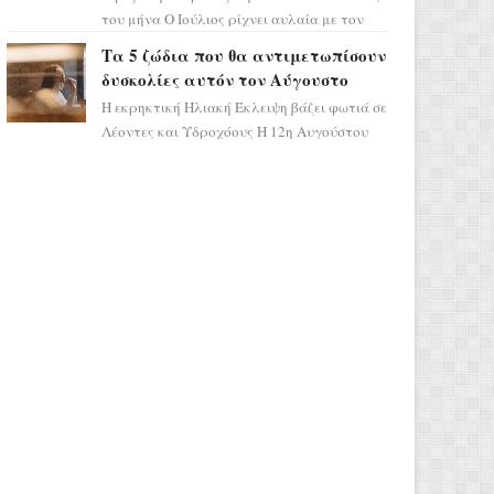
του μήνα Ο Ιούλιος ρίχνει αυλαία με τον
πιο ελπιδοφόρο τρόπο, καθώς η Σελήνη
Τα 5 ζώδια που θα αντιμετωπίσουν
περνάει στο ζώδιο τω...
δυσκολίες αυτόν τον Αύγουστο
Η εκρηκτική Ηλιακή Έκλειψη βάζει φωτιά σε
Λέοντες και Υδροχόους Η 12η Αυγούστου
σηματοδοτεί την έναρξη του αστρολογικού
χάους, καθώς η Ηλια...