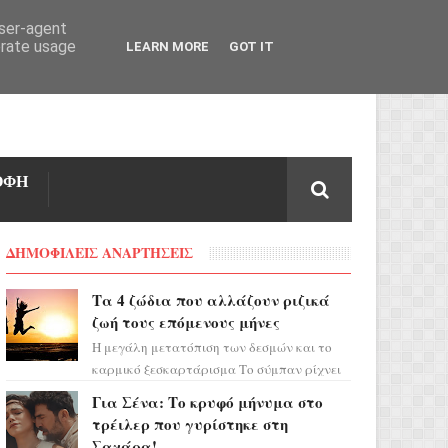
user-agent
erate usage
LEARN MORE
GOT IT
ΟΦΗ
ΔΗΜΟΦΙΛΕΙΣ ΑΝΑΡΤΗΣΕΙΣ
Τα 4 ζώδια που αλλάζουν ριζικά
ζωή τους επόμενους μήνες
Η μεγάλη μετατόπιση των δεσμών και το
καρμικό ξεσκαρτάρισμα Το σύμπαν ρίχνει
τα χαρτιά του και η αστρολόγος Έλενορ
Για Σένα: Το κρυφό μήνυμα στο
προειδοποιεί: οι σελην...
τρέιλερ που γυρίστηκε στη
Σαχάρα!