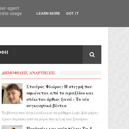
user-agent
erate usage
LEARN MORE
GOT IT
ΟΦΗ
ΔΗΜΟΦΙΛΕΙΣ ΑΝΑΡΤΗΣΕΙΣ
Σταύρος Φλώρος: Η στιγμή που
σηκώνεται από το αμαξίδιο και
στέκεται όρθιος ξανά - Το νέο
συγκινητικό βίντεο
Το βίντεο που συγκλονίζει και το μάθημα ζωής Δύο μήνες
έχουν περάσει από τη μέρα που η ζωή του Σταύρου
Φλώρου άλλαξε για πάντα. Ο πρώην...
Προδοσίες και χρέη τέλος: Τα 4