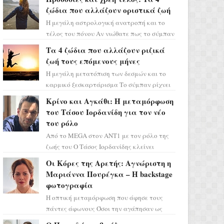
ζώδια που αλλάζουν οριστικά ζωή
Η μεγάλη αστρολογική ανατροπή και το
τέλος του πόνου Αν νιώθατε πως το σύμπαν
σάς έχει βάλει στο σημάδι, ήρθε η ώρα να
Τα 4 ζώδια που αλλάζουν ριζικά
πάρετε μια βαθιά α...
ζωή τους επόμενους μήνες
Η μεγάλη μετατόπιση των δεσμών και το
καρμικό ξεσκαρτάρισμα Το σύμπαν ρίχνει
τα χαρτιά του και η αστρολόγος Έλενορ
Κρίνο και Αγκάθι: Η μεταμόρφωση
προειδοποιεί: οι σελην...
του Τάσου Ιορδανίδη για τον νέο
του ρόλο
Από το MEGA στον ΑΝΤ1 με τον ρόλο της
ζωής του Ο Τάσος Ιορδανίδης κλείνει
οριστικά το κεφάλαιο της τεράστιας
Οι Κόρες της Αρετής: Αγνώριστη η
επιτυχίας «Μια Νύχτα Μόνο» ...
Μαριάννα Πουρέγκα – H backstage
φωτογραφία
Η οπτική μεταμόρφωση που άφησε τους
πάντες άφωνους Όσοι την αγάπησαν ως
Ελένη στη σειρά «Μια νύχτα μόνο», θα