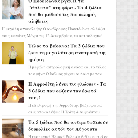
Ο Ποσειδώνας βγάζει τα
πρέπει τώρα να προετοιμαστο...
"άπλυτα" στη φόρα - Τα 4 ζώδια
που θα μάθουν τις πιο σκληρές
αλήθειες
Η μεγάλη αποκάλυψη: Ο ανάδρομος Ποσειδώνας αλλάζει
τους κανόνες Μέχρι τις 12 Δεκεμβρίου, το αστρολογικό
σκηνικό θυμίζει ταινία μυστηρίου ...
Τέλος τα βάσανα: Τα 3 ζώδια που
ζουν τη μεγαλύτερη ανατροπή της
ημέρας
Η μεγάλη αστρολογική ανάσα και το τέλος
του μήνα Ο Ιούλιος ρίχνει αυλαία με τον
πιο ελπιδοφόρο τρόπο, καθώς η Σελήνη
Η Αφροδίτη λύνει τις γλώσσες - Τα
περνάει στο ζώδιο τω...
3 ζώδια που σώζουν τον έρωτά
τους!
Η επιστροφή της Αφροδίτης βάζει φωτιά
στις αποκαλύψεις Η Τρίτη 4 Αυγούστου
αποτελεί ένα τεράστιο αστρολογικό
Τα 5 ζώδια που θα αντιμετωπίσουν
ορόσημο, καθώς η Αφροδίτη πρ...
δυσκολίες αυτόν τον Αύγουστο
Η εκρηκτική Ηλιακή Έκλειψη βάζει φωτιά σε