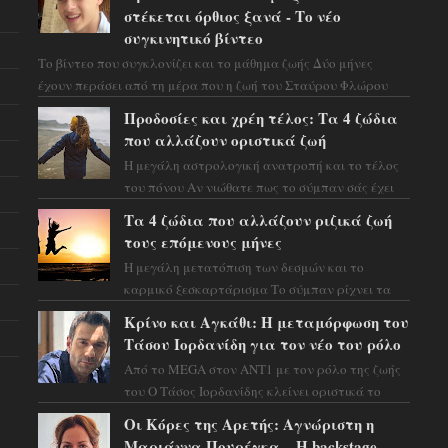
στέκεται όρθιος ξανά - Το νέο
συγκινητικό βίντεο
Το βίντεο που συγκλονίζει και το μάθημα ζωής Δύο μήνες
έχουν περάσει από τη μέρα που η ζωή του Σταύρου Φλώρου
άλλαξε για πάντα. Ο πρώην...
Προδοσίες και χρέη τέλος: Τα 4 ζώδια
που αλλάζουν οριστικά ζωή
Η μεγάλη αστρολογική ανατροπή και το τέλος
του πόνου Αν νιώθατε πως το σύμπαν σάς έχει
βάλει στο σημάδι, ήρθε η ώρα να πάρετε μια
Τα 4 ζώδια που αλλάζουν ριζικά ζωή
βαθιά α...
τους επόμενους μήνες
Η μεγάλη μετατόπιση των δεσμών και το
καρμικό ξεσκαρτάρισμα Το σύμπαν ρίχνει τα
χαρτιά του και η αστρολόγος Έλενορ
Κρίνο και Αγκάθι: Η μεταμόρφωση του
προειδοποιεί: οι σελην...
Τάσου Ιορδανίδη για τον νέο του ρόλο
Από το MEGA στον ΑΝΤ1 με τον ρόλο της ζωής
του Ο Τάσος Ιορδανίδης κλείνει οριστικά το
κεφάλαιο της τεράστιας επιτυχίας «Μια Νύχτα
Οι Κόρες της Αρετής: Αγνώριστη η
Μόνο» ...
Μαριάννα Πουρέγκα – H backstage