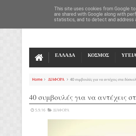
ΌΡΟΙ ΧΡΉΣΗΣ
ΕΠΙΚΟΙΝΩΝΊΑ
This site uses cookies from Google to 
are shared with Google along with per
statistics, and to detect and address 
ΕΛΛΑΔΑ
ΚΟΣΜΟΣ
ΥΓΕΙ
Home
ΔΙΑΦΟΡΑ
40 συμβουλές για να αντέχεις στα δύσκο
40 συμβουλές για να αντέχεις σ
5.9.16
ΔΙΑΦΟΡΑ