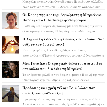
Η μεγάλη αποκάλυψη: Ο ανάδρομος Ποσειδώνας αλλάζει
τους κανόνες Μέχρι τις 12 Δεκεμβρίου, το αστρολογικό
σκηνικό θυμίζει ταινία μυστηρίου ...
Οι Κόρες της Αρετής: Αγνώριστη η Μαριάννα
Πουρέγκα – H backstage φωτογραφία
Η οπτική μεταμόρφωση που άφησε τους πάντες άφωνους
Όσοι την αγάπησαν ως Ελένη στη σειρά «Μια νύχτα
μόνο», θα πρέπει τώρα να προετοιμαστο...
Η Αφροδίτη λύνει τις γλώσσες - Τα 3 ζώδια που
σώζουν τον έρωτά τους!
Η επιστροφή της Αφροδίτης βάζει φωτιά στις
αποκαλύψεις Η Τρίτη 4 Αυγούστου αποτελεί ένα τεράστιο
αστρολογικό ορόσημο, καθώς η Αφροδίτη πρ...
Μια Γυναίκα: Ο τραγικός θάνατος στο πρώτο
επεισόδιο που διαλύει τη Μαρίνα!
Το απέραντο γαλάζιο που βάφεται μαύρο Η αρχή της νέας
υπερπαραγωγής του Alpha μας ταξιδεύει σε ένα
ειδυλλιακό σκηνικό, πλημμυρισμένο από...
Προδοσίες και χρέη τέλος: Τα 4 ζώδια που
αλλάζουν οριστικά ζωή
Η μεγάλη αστρολογική ανατροπή και το τέλος του πόνου
Αν νιώθατε πως το σύμπαν σάς έχει βάλει στο σημάδι, ήρθε