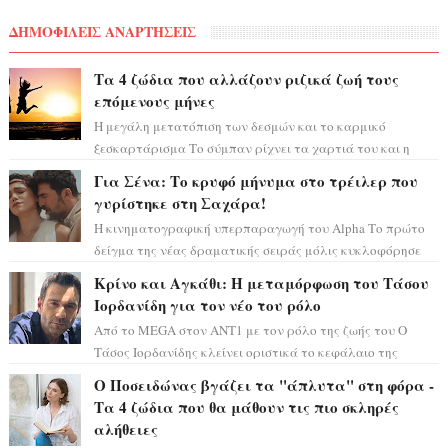
ΔΗΜΟΦΙΛΕΙΣ ΑΝΑΡΤΗΣΕΙΣ
Τα 4 ζώδια που αλλάζουν ριζικά ζωή τους
επόμενους μήνες
Η μεγάλη μετατόπιση των δεσμών και το καρμικό
ξεσκαρτάρισμα Το σύμπαν ρίχνει τα χαρτιά του και η
αστρολόγος Έλενορ προειδοποιεί: οι σελην...
Για Σένα: Το κρυφό μήνυμα στο τρέιλερ που
γυρίστηκε στη Σαχάρα!
Η κινηματογραφική υπερπαραγωγή του Alpha Το πρώτο
δείγμα της νέας δραματικής σειράς μόλις κυκλοφόρησε
και η αισθητική του ξεπερνά κάθε π...
Κρίνο και Αγκάθι: Η μεταμόρφωση του Τάσου
Ιορδανίδη για τον νέο του ρόλο
Από το MEGA στον ΑΝΤ1 με τον ρόλο της ζωής του Ο
Τάσος Ιορδανίδης κλείνει οριστικά το κεφάλαιο της
τεράστιας επιτυχίας «Μια Νύχτα Μόνο» ...
Ο Ποσειδώνας βγάζει τα "άπλυτα" στη φόρα -
Τα 4 ζώδια που θα μάθουν τις πιο σκληρές
αλήθειες