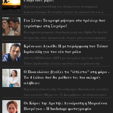
επόμενους μήνες
Η μεγάλη μετατόπιση των δεσμών και το καρμικό
ξεσκαρτάρισμα Το σύμπαν ρίχνει τα χαρτιά του και η
αστρολόγος Έλενορ προειδοποιεί: οι σελην...
Για Σένα: Το κρυφό μήνυμα στο τρέιλερ που
γυρίστηκε στη Σαχάρα!
Η κινηματογραφική υπερπαραγωγή του Alpha Το πρώτο
δείγμα της νέας δραματικής σειράς μόλις κυκλοφόρησε
και η αισθητική του ξεπερνά κάθε π...
Κρίνο και Αγκάθι: Η μεταμόρφωση του Τάσου
Ιορδανίδη για τον νέο του ρόλο
Από το MEGA στον ΑΝΤ1 με τον ρόλο της ζωής του Ο
Τάσος Ιορδανίδης κλείνει οριστικά το κεφάλαιο της
τεράστιας επιτυχίας «Μια Νύχτα Μόνο» ...
Ο Ποσειδώνας βγάζει τα "άπλυτα" στη φόρα -
Τα 4 ζώδια που θα μάθουν τις πιο σκληρές
αλήθειες
Η μεγάλη αποκάλυψη: Ο ανάδρομος Ποσειδώνας αλλάζει
τους κανόνες Μέχρι τις 12 Δεκεμβρίου, το αστρολογικό
σκηνικό θυμίζει ταινία μυστηρίου ...
Οι Κόρες της Αρετής: Αγνώριστη η Μαριάννα
Πουρέγκα – H backstage φωτογραφία