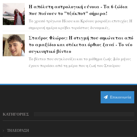
η ώρα να πάρετε μια βαθιά α...
Η απόλυτη αστρολογική εύνοια - Τα 6 ζώδια
που πιάνουν το "τζάκποτ" σήμερα!
Το χρυσό τρίγωνο Ήλιου και Κρόνου μοιράζει επιτυχίες Η
σημερινή ημέρα κρύβει τεράστιες δυναμικές,
αποδεικνύοντας πως η πραγματική επιτυχί...
Σταύρος Φλώρος: Η στιγμή που σηκώνεται από
το αμαξίδιο και στέκεται όρθιος ξανά - Το νέο
συγκινητικό βίντεο
Το βίντεο που συγκλονίζει και το μάθημα ζωής Δύο μήνες
έχουν περάσει από τη μέρα που η ζωή του Σταύρου
Φλώρου άλλαξε για πάντα. Ο πρώην...
Επικοινωνία
ΚΑΤΗΓΟΡΙΕΣ
ΤΗΛΕΟΡΑΣΗ