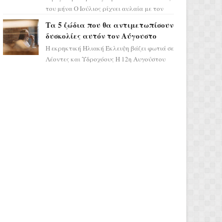
του μήνα Ο Ιούλιος ρίχνει αυλαία με τον
πιο ελπιδοφόρο τρόπο, καθώς η Σελήνη
Τα 5 ζώδια που θα αντιμετωπίσουν
περνάει στο ζώδιο τω...
δυσκολίες αυτόν τον Αύγουστο
Η εκρηκτική Ηλιακή Έκλειψη βάζει φωτιά σε
Λέοντες και Υδροχόους Η 12η Αυγούστου
σηματοδοτεί την έναρξη του αστρολογικού
χάους, καθώς η Ηλια...