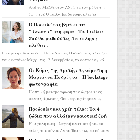
Από το MEGA στον ΑΝΤ1 με τον ρόλο της
ζωής του Ο Τάσος Ιορδανίδης κλείνει
οριστικά το κεφάλαιο της τεράστιας
Ο Ποσειδώνας βγάζει τα
επιτυχίας «Μια Νύχτα Μόνο» ...
"άπλυτα" στη φόρα - Τα 4 ζώδια
που θα μάθουν τις πιο σκληρές
αλήθειες
Η μεγάλη αποκάλυψη: Ο ανάδρομος Ποσειδώνας αλλάζει
τους κανόνες Μέχρι τις 12 Δεκεμβρίου, το αστρολογικό
σκηνικό θυμίζει ταινία μυστηρίου ...
Οι Κόρες της Αρετής: Αγνώριστη η
Μαριάννα Πουρέγκα – H backstage
φωτογραφία
Η οπτική μεταμόρφωση που άφησε τους
πάντες άφωνους Όσοι την αγάπησαν ως
Ελένη στη σειρά «Μια νύχτα μόνο», θα
Προδοσίες και χρέη τέλος: Τα 4
πρέπει τώρα να προετοιμαστο...
ζώδια που αλλάζουν οριστικά ζωή
Η μεγάλη αστρολογική ανατροπή και το
τέλος του πόνου Αν νιώθατε πως το σύμπαν
σάς έχει βάλει στο σημάδι, ήρθε η ώρα να