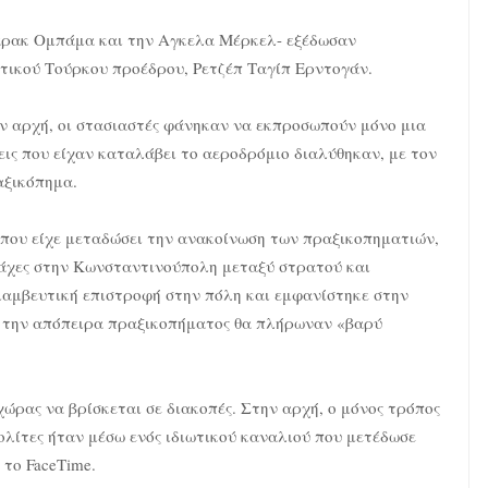
πάρακ Ομπάμα και την Αγκελα Μέρκελ- εξέδωσαν
τικού Τούρκου προέδρου, Ρετζέπ Ταγίπ Ερντογάν.
ν αρχή, οι στασιαστές φάνηκαν να εκπροσωπούν μόνο μια
ις που είχαν καταλάβει το αεροδρόμιο διαλύθηκαν, με τον
αξικόπημα.
 που είχε μεταδώσει την ανακοίνωση των πραξικοπηματιών,
 μάχες στην Κωνσταντινούπολη μεταξύ στρατού και
ριαμβευτική επιστροφή στην πόλη και εμφανίστηκε στην
ια την απόπειρα πραξικοπήματος θα πλήρωναν «βαρύ
χώρας να βρίσκεται σε διακοπές. Στην αρχή, ο μόνος τρόπος
ολίτες ήταν μέσω ενός ιδιωτικού καναλιού που μετέδωσε
το FaceTime.