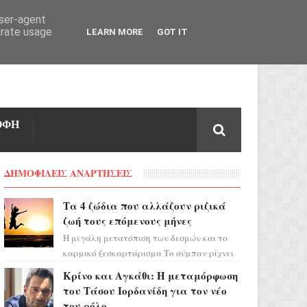
user-agent
erate usage
LEARN MORE
GOT IT
ΟΦΗ
ΔΗΜΟΦΙΛΕΙΣ ΑΝΑΡΤΗΣΕΙΣ
Τα 4 ζώδια που αλλάζουν ριζικά
ζωή τους επόμενους μήνες
Η μεγάλη μετατόπιση των δεσμών και το
καρμικό ξεσκαρτάρισμα Το σύμπαν ρίχνει
τα χαρτιά του και η αστρολόγος Έλενορ
Κρίνο και Αγκάθι: Η μεταμόρφωση
προειδοποιεί: οι σελην...
του Τάσου Ιορδανίδη για τον νέο
του ρόλο