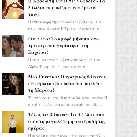
Η Αφροδίτη λύνει τις γλώσσες - Τα
πάρετε μια βαθιά α...
3 ζώδια που σώζουν τον έρωτά
τους!
Η επιστροφή της Αφροδίτης βάζει φωτιά
στις αποκαλύψεις Η Τρίτη 4 Αυγούστου
αποτελεί ένα τεράστιο αστρολογικό
Για Σένα: Το κρυφό μήνυμα στο
ορόσημο, καθώς η Αφροδίτη πρ...
τρέιλερ που γυρίστηκε στη
Σαχάρα!
Η κινηματογραφική υπερπαραγωγή του
Alpha Το πρώτο δείγμα της νέας
δραματικής σειράς μόλις κυκλοφόρησε και
Μια Γυναίκα: Ο τραγικός θάνατος
η αισθητική του ξεπερνά κάθε π...
στο πρώτο επεισόδιο που διαλύει
τη Μαρίνα!
Το απέραντο γαλάζιο που βάφεται μαύρο Η
αρχή της νέας υπερπαραγωγής του Alpha
μας ταξιδεύει σε ένα ειδυλλιακό σκηνικό,
Τέλος τα βάσανα: Τα 3 ζώδια που
πλημμυρισμένο από...
ζουν τη μεγαλύτερη ανατροπή της
ημέρας
Η μεγάλη αστρολογική ανάσα και το τέλος