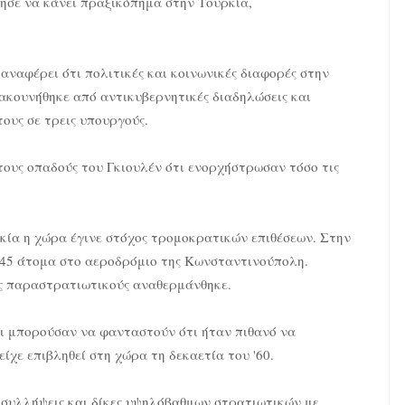
θησε να κάνει πραξικόπημα στην Τουρκία,
ναφέρει ότι πολιτικές και κοινωνικές διαφορές στην
ακουνήθηκε από αντικυβερνητικές διαδηλώσεις και
τους σε τρεις υπουργούς.
τους οπαδούς του Γκιουλέν ότι ενορχήστρωσαν τόσο τις
κία η χώρα έγινε στόχος τρομοκρατικών επιθέσεων. Στην
ν 45 άτομα στο αεροδρόμιο της Κωνσταντινούπολη.
 παραστρατιωτικούς αναθερμάνθηκε.
οι μπορούσαν να φανταστούν ότι ήταν πιθανό να
ίχε επιβληθεί στη χώρα τη δεκαετία του '60.
ό συλλήψεις και δίκες υψηλόβαθμων στρατιωτικών με