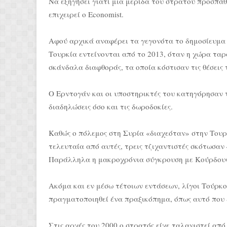
Να εξηγήσει γιατί μια μερίδα του στρατού προσπά
επιχειρεί ο Economist.
Αφού αρχικά αναφέρει τα γεγονότα το δημοσίευμα α
Τουρκία εντείνονται από το 2013, όταν η χώρα ταρ
σκάνδαλα διαφθοράς, τα οποία κόστισαν τις θέσεις 
Ο Ερντογάν και οι υποστηρικτές του κατηγόρησαν 
διαδηλώσεις όσο και τις δωροδοκίες.
Καθώς ο πόλεμος στη Συρία «διαχεόταν» στην Τουρ
τελευταία από αυτές, τρεις τζιχαντιστές σκότωσα
Παράλληλα η μακροχρόνια σύγκρουση με Κούρδους
Ακόμα και εν μέσω τέτοιων εντάσεων, λίγοι Τούρκ
πραγματοποιηθεί ένα πραξικόπημα, όπως αυτό που ε
Στις αρχές του 2000 ο στρατός είχε ταλανιστεί απ