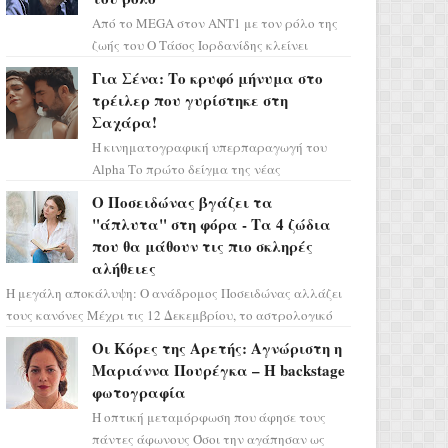
Από το MEGA στον ΑΝΤ1 με τον ρόλο της
ζωής του Ο Τάσος Ιορδανίδης κλείνει
οριστικά το κεφάλαιο της τεράστιας
Για Σένα: Το κρυφό μήνυμα στο
επιτυχίας «Μια Νύχτα Μόνο» ...
τρέιλερ που γυρίστηκε στη
Σαχάρα!
Η κινηματογραφική υπερπαραγωγή του
Alpha Το πρώτο δείγμα της νέας
δραματικής σειράς μόλις κυκλοφόρησε και
Ο Ποσειδώνας βγάζει τα
η αισθητική του ξεπερνά κάθε π...
"άπλυτα" στη φόρα - Τα 4 ζώδια
που θα μάθουν τις πιο σκληρές
αλήθειες
Η μεγάλη αποκάλυψη: Ο ανάδρομος Ποσειδώνας αλλάζει
τους κανόνες Μέχρι τις 12 Δεκεμβρίου, το αστρολογικό
σκηνικό θυμίζει ταινία μυστηρίου ...
Οι Κόρες της Αρετής: Αγνώριστη η
Μαριάννα Πουρέγκα – H backstage
φωτογραφία
Η οπτική μεταμόρφωση που άφησε τους
πάντες άφωνους Όσοι την αγάπησαν ως