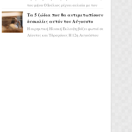
του μήνα Ο Ιούλιος ρίχνει αυλαία με τον
πιο ελπιδοφόρο τρόπο, καθώς η Σελήνη
Τα 5 ζώδια που θα αντιμετωπίσουν
περνάει στο ζώδιο τω...
δυσκολίες αυτόν τον Αύγουστο
Η εκρηκτική Ηλιακή Έκλειψη βάζει φωτιά σε
Λέοντες και Υδροχόους Η 12η Αυγούστου
σηματοδοτεί την έναρξη του αστρολογικού
χάους, καθώς η Ηλια...