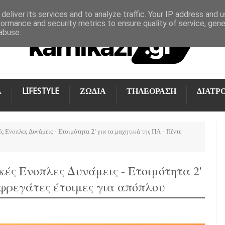
deliver its services and to analyze traffic. Your IP address and 
formance and security metrics to ensure quality of service, gen
abuse.
Α
LIFESTYLE
ΖΩΔΙΑ
ΤΗΛΕΟΡΑΣΗ
ΔΙΑΤΡ
ές Ενοπλες Δυνάμεις - Ετοιμότητα 2' για τα μαχητικά της ΠΑ - Πέντε
κές Ενοπλες Δυνάμεις - Ετοιμότητα 2'
 φρεγάτες έτοιμες για απόπλου