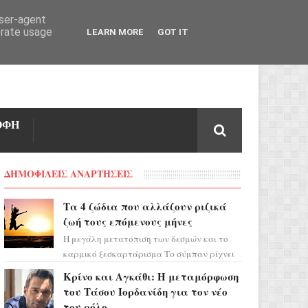
user-agent
erate usage
LEARN MORE
GOT IT
ΟΦΗ
ΔΗΜΟΦΙΛΕΙΣ ΑΝΑΡΤΗΣΕΙΣ
Τα 4 ζώδια που αλλάζουν ριζικά
ζωή τους επόμενους μήνες
Η μεγάλη μετατόπιση των δεσμών και το
καρμικό ξεσκαρτάρισμα Το σύμπαν ρίχνει
τα χαρτιά του και η αστρολόγος Έλενορ
Κρίνο και Αγκάθι: Η μεταμόρφωση
προειδοποιεί: οι σελην...
του Τάσου Ιορδανίδη για τον νέο
του ρόλο