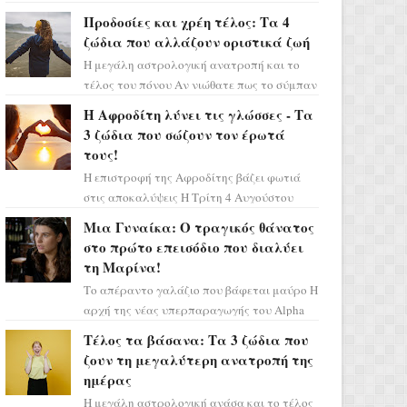
Ελένη στη σειρά «Μια νύχτα μόνο», θα
Προδοσίες και χρέη τέλος: Τα 4
πρέπει τώρα να προετοιμαστο...
ζώδια που αλλάζουν οριστικά ζωή
Η μεγάλη αστρολογική ανατροπή και το
τέλος του πόνου Αν νιώθατε πως το σύμπαν
σάς έχει βάλει στο σημάδι, ήρθε η ώρα να
Η Αφροδίτη λύνει τις γλώσσες - Τα
πάρετε μια βαθιά α...
3 ζώδια που σώζουν τον έρωτά
τους!
Η επιστροφή της Αφροδίτης βάζει φωτιά
στις αποκαλύψεις Η Τρίτη 4 Αυγούστου
αποτελεί ένα τεράστιο αστρολογικό
Μια Γυναίκα: Ο τραγικός θάνατος
ορόσημο, καθώς η Αφροδίτη πρ...
στο πρώτο επεισόδιο που διαλύει
τη Μαρίνα!
Το απέραντο γαλάζιο που βάφεται μαύρο Η
αρχή της νέας υπερπαραγωγής του Alpha
μας ταξιδεύει σε ένα ειδυλλιακό σκηνικό,
Τέλος τα βάσανα: Τα 3 ζώδια που
πλημμυρισμένο από...
ζουν τη μεγαλύτερη ανατροπή της
ημέρας
Η μεγάλη αστρολογική ανάσα και το τέλος