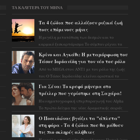
ΤΑ ΚΑΛΥΤΕΡΑ ΤΟΥ ΜΗΝΑ
Τα 4 ζώδια που αλλάζουν ριζικά ζωή
τους επόμενους μήνες
Η μεγάλη μετατόπιση των δεσμών και το
καρμικό ξεσκαρτάρισμα Το σύμπαν ρίχνει τα
χαρτιά του και η αστρολόγος Έλενορ
Κρίνο και Αγκάθι: Η μεταμόρφωση του
προειδοποιεί: οι σελην...
Τάσου Ιορδανίδη για τον νέο του ρόλο
Από το MEGA στον ΑΝΤ1 με τον ρόλο της ζωής
του Ο Τάσος Ιορδανίδης κλείνει οριστικά το
κεφάλαιο της τεράστιας επιτυχίας «Μια Νύχτα
Για Σένα: Το κρυφό μήνυμα στο
Μόνο» ...
τρέιλερ που γυρίστηκε στη Σαχάρα!
Η κινηματογραφική υπερπαραγωγή του Alpha
Το πρώτο δείγμα της νέας δραματικής σειράς
μόλις κυκλοφόρησε και η αισθητική του ξεπερνά
Ο Ποσειδώνας βγάζει τα "άπλυτα"
κάθε π...
στη φόρα - Τα 4 ζώδια που θα μάθουν
τις πιο σκληρές αλήθειες
Η μεγάλη αποκάλυψη: Ο ανάδρομος Ποσειδώνας