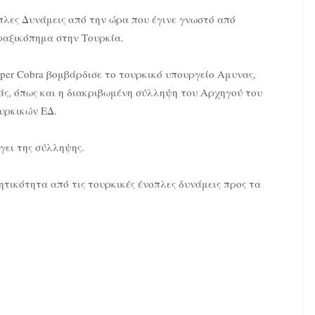
οπλες Δυνάμεις από την ώρα που έγινε γνωστό από
ραξικόπημα στην Τουρκία.
uper Cobra βομβάρδισε το τουρκικό υπουργείο Αμυνας,
άς, όπως και η διακριβωμένη σύλληψη του Αρχηγού του
ουρκικών ΕΔ.
γει της σύλληψης.
ητικότητα από τις τουρκικές ένοπλες δυνάμεις προς τα