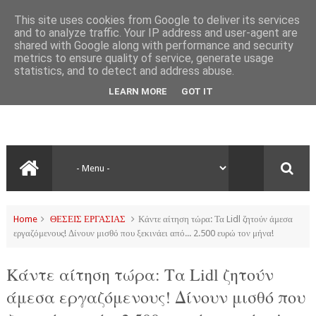
This site uses cookies from Google to deliver its services
and to analyze traffic. Your IP address and user-agent are
shared with Google along with performance and security
metrics to ensure quality of service, generate usage
statistics, and to detect and address abuse.
LEARN MORE
GOT IT
Home
ΘΕΣΕΙΣ ΕΡΓΑΣΙΑΣ
Κάντε αίτηση τώρα: Τα Lidl ζητούν άμεσα
εργαζόμενους! Δίνουν μισθό που ξεκινάει από... 2.500 ευρώ τον μήνα!
Κάντε αίτηση τώρα: Τα Lidl ζητούν
άμεσα εργαζόμενους! Δίνουν μισθό που