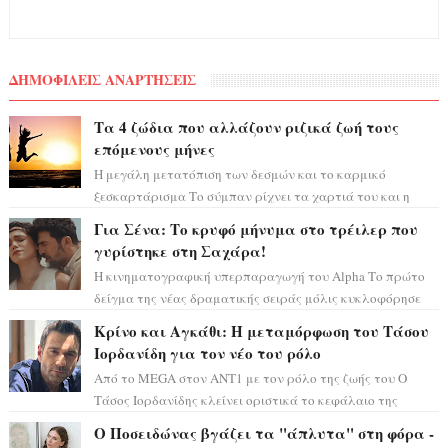
ΔΗΜΟΦΙΛΕΙΣ ΑΝΑΡΤΗΣΕΙΣ
Τα 4 ζώδια που αλλάζουν ριζικά ζωή τους
επόμενους μήνες
Η μεγάλη μετατόπιση των δεσμών και το καρμικό
ξεσκαρτάρισμα Το σύμπαν ρίχνει τα χαρτιά του και η
αστρολόγος Έλενορ προειδοποιεί: οι σελην...
Για Σένα: Το κρυφό μήνυμα στο τρέιλερ που
γυρίστηκε στη Σαχάρα!
Η κινηματογραφική υπερπαραγωγή του Alpha Το πρώτο
δείγμα της νέας δραματικής σειράς μόλις κυκλοφόρησε
και η αισθητική του ξεπερνά κάθε π...
Κρίνο και Αγκάθι: Η μεταμόρφωση του Τάσου
Ιορδανίδη για τον νέο του ρόλο
Από το MEGA στον ΑΝΤ1 με τον ρόλο της ζωής του Ο
Τάσος Ιορδανίδης κλείνει οριστικά το κεφάλαιο της
τεράστιας επιτυχίας «Μια Νύχτα Μόνο» ...
Ο Ποσειδώνας βγάζει τα "άπλυτα" στη φόρα -