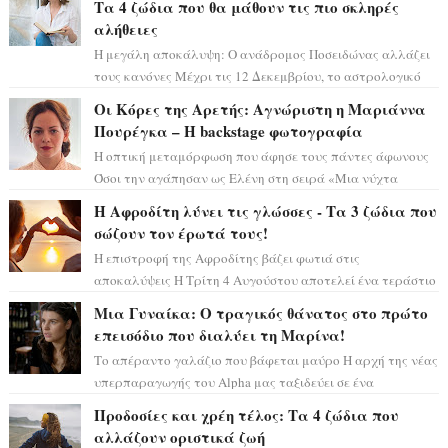
Τα 4 ζώδια που θα μάθουν τις πιο σκληρές
αλήθειες
Η μεγάλη αποκάλυψη: Ο ανάδρομος Ποσειδώνας αλλάζει
τους κανόνες Μέχρι τις 12 Δεκεμβρίου, το αστρολογικό
σκηνικό θυμίζει ταινία μυστηρίου ...
Οι Κόρες της Αρετής: Αγνώριστη η Μαριάννα
Πουρέγκα – H backstage φωτογραφία
Η οπτική μεταμόρφωση που άφησε τους πάντες άφωνους
Όσοι την αγάπησαν ως Ελένη στη σειρά «Μια νύχτα
μόνο», θα πρέπει τώρα να προετοιμαστο...
Η Αφροδίτη λύνει τις γλώσσες - Τα 3 ζώδια που
σώζουν τον έρωτά τους!
Η επιστροφή της Αφροδίτης βάζει φωτιά στις
αποκαλύψεις Η Τρίτη 4 Αυγούστου αποτελεί ένα τεράστιο
αστρολογικό ορόσημο, καθώς η Αφροδίτη πρ...
Μια Γυναίκα: Ο τραγικός θάνατος στο πρώτο
επεισόδιο που διαλύει τη Μαρίνα!
Το απέραντο γαλάζιο που βάφεται μαύρο Η αρχή της νέας
υπερπαραγωγής του Alpha μας ταξιδεύει σε ένα
ειδυλλιακό σκηνικό, πλημμυρισμένο από...
Προδοσίες και χρέη τέλος: Τα 4 ζώδια που
αλλάζουν οριστικά ζωή