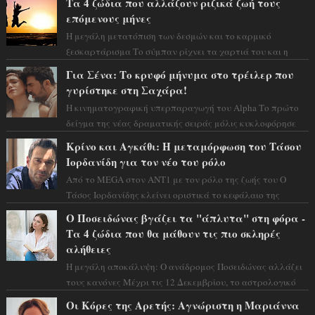
Τα 4 ζώδια που αλλάζουν ριζικά ζωή τους
επόμενους μήνες
Η μεγάλη μετατόπιση των δεσμών και το καρμικό
ξεσκαρτάρισμα Το σύμπαν ρίχνει τα χαρτιά του και η
αστρολόγος Έλενορ προειδοποιεί: οι σελην...
Για Σένα: Το κρυφό μήνυμα στο τρέιλερ που
γυρίστηκε στη Σαχάρα!
Η κινηματογραφική υπερπαραγωγή του Alpha Το πρώτο
δείγμα της νέας δραματικής σειράς μόλις κυκλοφόρησε
και η αισθητική του ξεπερνά κάθε π...
Κρίνο και Αγκάθι: Η μεταμόρφωση του Τάσου
Ιορδανίδη για τον νέο του ρόλο
Από το MEGA στον ΑΝΤ1 με τον ρόλο της ζωής του Ο
Τάσος Ιορδανίδης κλείνει οριστικά το κεφάλαιο της
τεράστιας επιτυχίας «Μια Νύχτα Μόνο» ...
Ο Ποσειδώνας βγάζει τα "άπλυτα" στη φόρα -
Τα 4 ζώδια που θα μάθουν τις πιο σκληρές
αλήθειες
Η μεγάλη αποκάλυψη: Ο ανάδρομος Ποσειδώνας αλλάζει
τους κανόνες Μέχρι τις 12 Δεκεμβρίου, το αστρολογικό
σκηνικό θυμίζει ταινία μυστηρίου ...
Οι Κόρες της Αρετής: Αγνώριστη η Μαριάννα