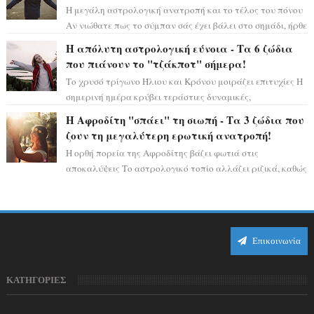
Η μεγάλη αστρολογική ανατροπή και το τέλος του πόνου
Αν νιώθατε πως το σύμπαν σάς έχει βάλει στο σημάδι, ήρθε
η ώρα να πάρετε μια βαθιά α...
Η απόλυτη αστρολογική εύνοια - Τα 6 ζώδια
που πιάνουν το "τζάκποτ" σήμερα!
Το χρυσό τρίγωνο Ήλιου και Κρόνου μοιράζει επιτυχίες Η
σημερινή ημέρα κρύβει τεράστιες δυναμικές,
αποδεικνύοντας πως η πραγματική επιτυχί...
Η Αφροδίτη "σπάει" τη σιωπή - Τα 3 ζώδια που
ζουν τη μεγαλύτερη ερωτική ανατροπή!
Η ορθή πορεία της Αφροδίτης βάζει φωτιά στις
αποκαλύψεις Το αστρολογικό τοπίο αλλάζει ριζικά, καθώς
η Αφροδίτη επιστρέφει σε ορθή πορεία ...
Επικοινωνία
ΚΑΤΗΓΟΡΙΕΣ