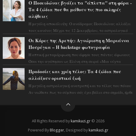
Ο Ποσειδώνας βγάζει τα "άπλυτα" στη φόρα -
Τα 4 ζώδια που θα μάθουν τις πιο σκληρές
αλήθειες
Η μεγάλη αποκάλυψη: Ο ανάδρομος Ποσειδώνας αλλάζει
τους κανόνες Μέχρι τις 12 Δεκεμβρίου, το αστρολογικό
σκηνικό θυμίζει ταινία μυστηρίου ...
Οι Κόρες της Αρετής: Αγνώριστη η Μαριάννα
Πουρέγκα – H backstage φωτογραφία
Η οπτική μεταμόρφωση που άφησε τους πάντες άφωνους
Όσοι την αγάπησαν ως Ελένη στη σειρά «Μια νύχτα
μόνο», θα πρέπει τώρα να προετοιμαστο...
Προδοσίες και χρέη τέλος: Τα 4 ζώδια που
αλλάζουν οριστικά ζωή
Η μεγάλη αστρολογική ανατροπή και το τέλος του πόνου
Αν νιώθατε πως το σύμπαν σάς έχει βάλει στο σημάδι, ήρθε
η ώρα να πάρετε μια βαθιά α...
All Rights Reserved by
kamikazi.gr
© 2026
Powered By
Blogger
, Designed by
kamikazi.gr