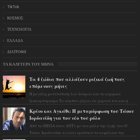
TikTok
ΚΟΣΜΟΣ
ΤΕΧΝΟΛΟΓΙΑ
ΕΛΛΑΔΑ
ΔΙΑΤΡΟΦΗ
ΤΑ ΚΑΛΥΤΕΡΑ ΤΟΥ ΜΗΝΑ
Τα 4 ζώδια που αλλάζουν ριζικά ζωή τους
επόμενους μήνες
Η μεγάλη μετατόπιση των δεσμών και το καρμικό
ξεσκαρτάρισμα Το σύμπαν ρίχνει τα χαρτιά του και η
αστρολόγος Έλενορ προειδοποιεί: οι σελην...
Κρίνο και Αγκάθι: Η μεταμόρφωση του Τάσου
Ιορδανίδη για τον νέο του ρόλο
Από το MEGA στον ΑΝΤ1 με τον ρόλο της ζωής του Ο
Τάσος Ιορδανίδης κλείνει οριστικά το κεφάλαιο της
τεράστιας επιτυχίας «Μια Νύχτα Μόνο» ...