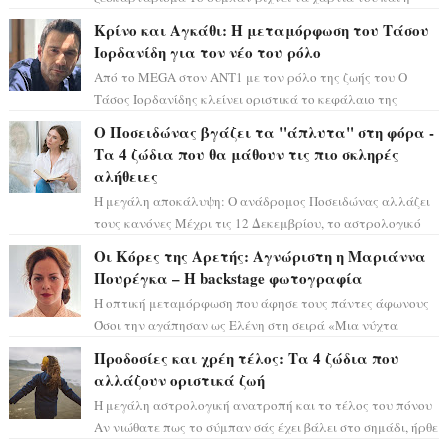
αστρολόγος Έλενορ προειδοποιεί: οι σελην...
Κρίνο και Αγκάθι: Η μεταμόρφωση του Τάσου
Ιορδανίδη για τον νέο του ρόλο
Από το MEGA στον ΑΝΤ1 με τον ρόλο της ζωής του Ο
Τάσος Ιορδανίδης κλείνει οριστικά το κεφάλαιο της
τεράστιας επιτυχίας «Μια Νύχτα Μόνο» ...
Ο Ποσειδώνας βγάζει τα "άπλυτα" στη φόρα -
Τα 4 ζώδια που θα μάθουν τις πιο σκληρές
αλήθειες
Η μεγάλη αποκάλυψη: Ο ανάδρομος Ποσειδώνας αλλάζει
τους κανόνες Μέχρι τις 12 Δεκεμβρίου, το αστρολογικό
σκηνικό θυμίζει ταινία μυστηρίου ...
Οι Κόρες της Αρετής: Αγνώριστη η Μαριάννα
Πουρέγκα – H backstage φωτογραφία
Η οπτική μεταμόρφωση που άφησε τους πάντες άφωνους
Όσοι την αγάπησαν ως Ελένη στη σειρά «Μια νύχτα
μόνο», θα πρέπει τώρα να προετοιμαστο...
Προδοσίες και χρέη τέλος: Τα 4 ζώδια που
αλλάζουν οριστικά ζωή
Η μεγάλη αστρολογική ανατροπή και το τέλος του πόνου
Αν νιώθατε πως το σύμπαν σάς έχει βάλει στο σημάδι, ήρθε