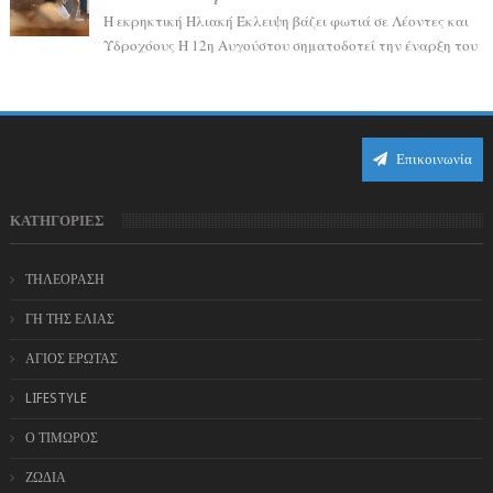
Η εκρηκτική Ηλιακή Έκλειψη βάζει φωτιά σε Λέοντες και
Υδροχόους Η 12η Αυγούστου σηματοδοτεί την έναρξη του
αστρολογικού χάους, καθώς η Ηλια...
Επικοινωνία
ΚΑΤΗΓΟΡΙΕΣ
ΤΗΛΕΟΡΑΣΗ
ΓΗ ΤΗΣ ΕΛΙΑΣ
ΑΓΙΟΣ ΕΡΩΤΑΣ
LIFESTYLE
Ο ΤΙΜΩΡΟΣ
ΖΩΔΙΑ