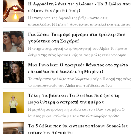
η ώρα να πάρετε μια βαθιά α...
Η Αφροδίτη λύνει τις γλώσσες - Τα 3 ζώδια που
σώζουν τον έρωτά τους!
Η επιστροφή της Αφροδίτης βάζει φωτιά στις
αποκαλύψεις Η Τρίτη 4 Αυγούστου αποτελεί ένα τεράστιο
αστρολογικό ορόσημο, καθώς η Αφροδίτη πρ...
Για Σένα: Το κρυφό μήνυμα στο τρέιλερ που
γυρίστηκε στη Σαχάρα!
Η κινηματογραφική υπερπαραγωγή του Alpha Το πρώτο
δείγμα της νέας δραματικής σειράς μόλις κυκλοφόρησε
και η αισθητική του ξεπερνά κάθε π...
Μια Γυναίκα: Ο τραγικός θάνατος στο πρώτο
επεισόδιο που διαλύει τη Μαρίνα!
Το απέραντο γαλάζιο που βάφεται μαύρο Η αρχή της νέας
υπερπαραγωγής του Alpha μας ταξιδεύει σε ένα
ειδυλλιακό σκηνικό, πλημμυρισμένο από...
Τέλος τα βάσανα: Τα 3 ζώδια που ζουν τη
μεγαλύτερη ανατροπή της ημέρας
Η μεγάλη αστρολογική ανάσα και το τέλος του μήνα Ο
Ιούλιος ρίχνει αυλαία με τον πιο ελπιδοφόρο τρόπο,
καθώς η Σελήνη περνάει στο ζώδιο τω...
Τα 5 ζώδια που θα αντιμετωπίσουν δυσκολίες
αυτόν τον Αύγουστο