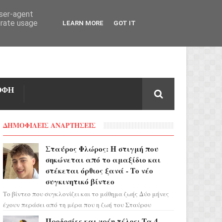
user-agent
erate usage
LEARN MORE
GOT IT
ΟΦΗ
ΔΗΜΟΦΙΛΕΙΣ ΑΝΑΡΤΗΣΕΙΣ
Σταύρος Φλώρος: Η στιγμή που
σηκώνεται από το αμαξίδιο και
στέκεται όρθιος ξανά - Το νέο
συγκινητικό βίντεο
Το βίντεο που συγκλονίζει και το μάθημα ζωής Δύο μήνες
έχουν περάσει από τη μέρα που η ζωή του Σταύρου
Φλώρου άλλαξε για πάντα. Ο πρώην...
Προδοσίες και χρέη τέλος: Τα 4