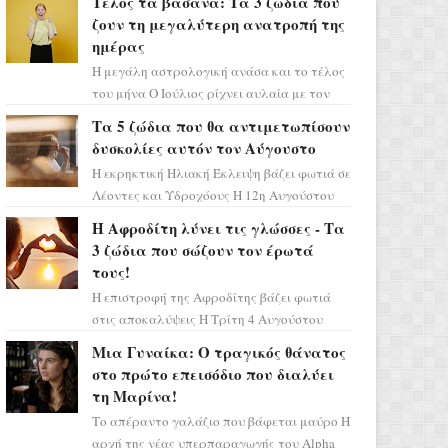
Τέλος τα βάσανα: Τα 3 ζώδια που
επιτυχίας «Μια Νύχτα Μόνο» ...
ζουν τη μεγαλύτερη ανατροπή της
ημέρας
Η μεγάλη αστρολογική ανάσα και το τέλος
του μήνα Ο Ιούλιος ρίχνει αυλαία με τον
πιο ελπιδοφόρο τρόπο, καθώς η Σελήνη
Τα 5 ζώδια που θα αντιμετωπίσουν
περνάει στο ζώδιο τω...
δυσκολίες αυτόν τον Αύγουστο
Η εκρηκτική Ηλιακή Έκλειψη βάζει φωτιά σε
Λέοντες και Υδροχόους Η 12η Αυγούστου
σηματοδοτεί την έναρξη του αστρολογικού
Η Αφροδίτη λύνει τις γλώσσες - Τα
χάους, καθώς η Ηλια...
3 ζώδια που σώζουν τον έρωτά
τους!
Η επιστροφή της Αφροδίτης βάζει φωτιά
στις αποκαλύψεις Η Τρίτη 4 Αυγούστου
αποτελεί ένα τεράστιο αστρολογικό
Μια Γυναίκα: Ο τραγικός θάνατος
ορόσημο, καθώς η Αφροδίτη πρ...
στο πρώτο επεισόδιο που διαλύει
τη Μαρίνα!
Το απέραντο γαλάζιο που βάφεται μαύρο Η
αρχή της νέας υπερπαραγωγής του Alpha