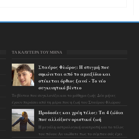
ΤΑ ΚΑΛΥΤΕΡΑ ΤΟΥ ΜΗΝΑ
Σταύρος Φλώρος: Η στιγμή που
σηκώνεται από το αμαξίδιο και
στέκεται όρθιος ξανά - Το νέο
συγκινητικό βίντεο
Το βίντεο που συγκλονίζει και το μάθημα ζωής Δύο μήνες
έχουν περάσει από τη μέρα που η ζωή του Σταύρου Φλώρου
άλλαξε για πάντα. Ο πρώην...
Προδοσίες και χρέη τέλος: Τα 4 ζώδια
που αλλάζουν οριστικά ζωή
Η μεγάλη αστρολογική ανατροπή και το τέλος
του πόνου Αν νιώθατε πως το σύμπαν σάς έχει