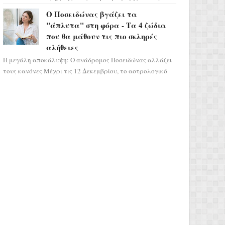
μας ταξιδεύει σε ένα ειδυλλιακό σκηνικό,
Ο Ποσειδώνας βγάζει τα
πλημμυρισμένο από...
"άπλυτα" στη φόρα - Τα 4 ζώδια
που θα μάθουν τις πιο σκληρές
αλήθειες
Η μεγάλη αποκάλυψη: Ο ανάδρομος Ποσειδώνας αλλάζει
τους κανόνες Μέχρι τις 12 Δεκεμβρίου, το αστρολογικό
σκηνικό θυμίζει ταινία μυστηρίου ...