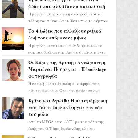
ζώδια που αλλάζουν οριστικά ζωή
Η μεγάλη αστρολογική ανατροπή και το
τέλος του πόνου Αν νιώθατε πως το σύμπαν
σάς έχει βάλει στο σημάδι, ήρθε η ώρα να
Τα 4 ζώδια που αλλάζουν ριζικά
πάρετε μια βαθιά α...
ζωή τους επόμενους μήνες
Η μεγάλη μετατόπιση των δεσμών και το
καρμικό ξεσκαρτάρισμα Το σύμπαν ρίχνει
τα χαρτιά του και η αστρολόγος Έλενορ
Οι Κόρες της Αρετής: Αγνώριστη η
προειδοποιεί: οι σελην...
Μαριάννα Πουρέγκα – H backstage
φωτογραφία
Η οπτική μεταμόρφωση που άφησε τους
πάντες άφωνους Όσοι την αγάπησαν ως
Ελένη στη σειρά «Μια νύχτα μόνο», θα
Κρίνο και Αγκάθι: Η μεταμόρφωση
πρέπει τώρα να προετοιμαστο...
του Τάσου Ιορδανίδη για τον νέο
του ρόλο
Από το MEGA στον ΑΝΤ1 με τον ρόλο της
ζωής του Ο Τάσος Ιορδανίδης κλείνει
οριστικά το κεφάλαιο της τεράστιας