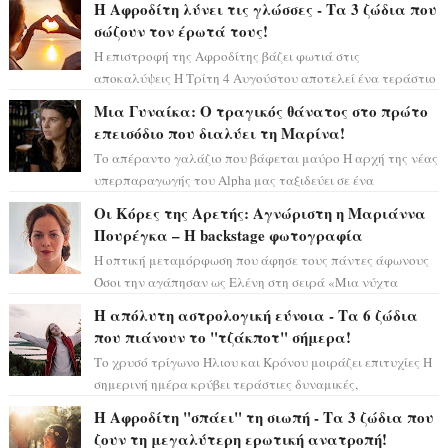
Η Αφροδίτη λύνει τις γλώσσες - Τα 3 ζώδια που
σώζουν τον έρωτά τους!
Η επιστροφή της Αφροδίτης βάζει φωτιά στις
αποκαλύψεις Η Τρίτη 4 Αυγούστου αποτελεί ένα τεράστιο
αστρολογικό ορόσημο, καθώς η Αφροδίτη πρ...
Μια Γυναίκα: Ο τραγικός θάνατος στο πρώτο
επεισόδιο που διαλύει τη Μαρίνα!
Το απέραντο γαλάζιο που βάφεται μαύρο Η αρχή της νέας
υπερπαραγωγής του Alpha μας ταξιδεύει σε ένα
ειδυλλιακό σκηνικό, πλημμυρισμένο από...
Οι Κόρες της Αρετής: Αγνώριστη η Μαριάννα
Πουρέγκα – H backstage φωτογραφία
Η οπτική μεταμόρφωση που άφησε τους πάντες άφωνους
Όσοι την αγάπησαν ως Ελένη στη σειρά «Μια νύχτα
μόνο», θα πρέπει τώρα να προετοιμαστο...
Η απόλυτη αστρολογική εύνοια - Τα 6 ζώδια
που πιάνουν το "τζάκποτ" σήμερα!
Το χρυσό τρίγωνο Ήλιου και Κρόνου μοιράζει επιτυχίες Η
σημερινή ημέρα κρύβει τεράστιες δυναμικές,
αποδεικνύοντας πως η πραγματική επιτυχί...
Η Αφροδίτη "σπάει" τη σιωπή - Τα 3 ζώδια που
ζουν τη μεγαλύτερη ερωτική ανατροπή!