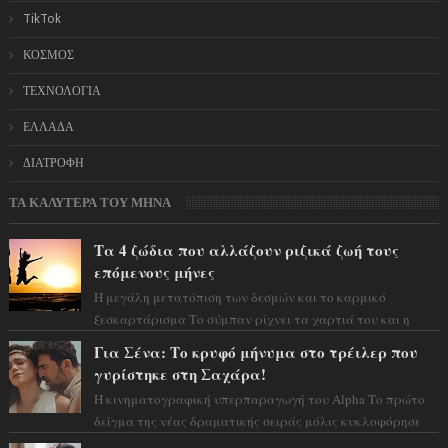
TikTok
ΚΟΣΜΟΣ
ΤΕΧΝΟΛΟΓΙΑ
ΕΛΛΑΔΑ
ΔΙΑΤΡΟΦΗ
ΤΑ ΚΑΛΥΤΕΡΑ ΤΟΥ ΜΗΝΑ
Τα 4 ζώδια που αλλάζουν ριζικά ζωή τους
επόμενους μήνες
Η μεγάλη μετατόπιση των δεσμών και το καρμικό
ξεσκαρτάρισμα Το σύμπαν ρίχνει τα χαρτιά του και η
αστρολόγος Έλενορ προειδοποιεί: οι σελην...
Για Σένα: Το κρυφό μήνυμα στο τρέιλερ που
γυρίστηκε στη Σαχάρα!
Η κινηματογραφική υπερπαραγωγή του Alpha Το πρώτο
δείγμα της νέας δραματικής σειράς μόλις κυκλοφόρησε
και η αισθητική του ξεπερνά κάθε π...