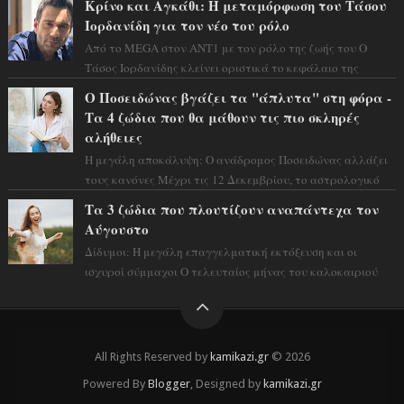
Κρίνο και Αγκάθι: Η μεταμόρφωση του Τάσου
Ιορδανίδη για τον νέο του ρόλο
Από το MEGA στον ΑΝΤ1 με τον ρόλο της ζωής του Ο
Τάσος Ιορδανίδης κλείνει οριστικά το κεφάλαιο της
τεράστιας επιτυχίας «Μια Νύχτα Μόνο» ...
Ο Ποσειδώνας βγάζει τα "άπλυτα" στη φόρα -
Τα 4 ζώδια που θα μάθουν τις πιο σκληρές
αλήθειες
Η μεγάλη αποκάλυψη: Ο ανάδρομος Ποσειδώνας αλλάζει
τους κανόνες Μέχρι τις 12 Δεκεμβρίου, το αστρολογικό
σκηνικό θυμίζει ταινία μυστηρίου ...
Τα 3 ζώδια που πλουτίζουν αναπάντεχα τον
Αύγουστο
Δίδυμοι: Η μεγάλη επαγγελματική εκτόξευση και οι
ισχυροί σύμμαχοι Ο τελευταίος μήνας του καλοκαιριού
έρχεται να ανατρέψει τα πάντα γύρω α...
All Rights Reserved by
kamikazi.gr
© 2026
Powered By
Blogger
, Designed by
kamikazi.gr