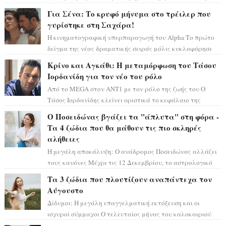
αστρολόγος Έλενορ προειδοποιεί: οι σελην...
Για Σένα: Το κρυφό μήνυμα στο τρέιλερ που
γυρίστηκε στη Σαχάρα!
Η κινηματογραφική υπερπαραγωγή του Alpha Το πρώτο
δείγμα της νέας δραματικής σειράς μόλις κυκλοφόρησε
και η αισθητική του ξεπερνά κάθε π...
Κρίνο και Αγκάθι: Η μεταμόρφωση του Τάσου
Ιορδανίδη για τον νέο του ρόλο
Από το MEGA στον ΑΝΤ1 με τον ρόλο της ζωής του Ο
Τάσος Ιορδανίδης κλείνει οριστικά το κεφάλαιο της
τεράστιας επιτυχίας «Μια Νύχτα Μόνο» ...
Ο Ποσειδώνας βγάζει τα "άπλυτα" στη φόρα -
Τα 4 ζώδια που θα μάθουν τις πιο σκληρές
αλήθειες
Η μεγάλη αποκάλυψη: Ο ανάδρομος Ποσειδώνας αλλάζει
τους κανόνες Μέχρι τις 12 Δεκεμβρίου, το αστρολογικό
σκηνικό θυμίζει ταινία μυστηρίου ...
Τα 3 ζώδια που πλουτίζουν αναπάντεχα τον
Αύγουστο
Δίδυμοι: Η μεγάλη επαγγελματική εκτόξευση και οι
ισχυροί σύμμαχοι Ο τελευταίος μήνας του καλοκαιριού
έρχεται να ανατρέψει τα πάντα γύρω α...