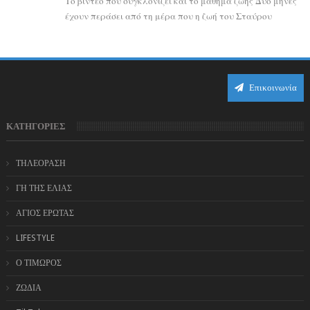
Το βίντεο που συγκλονίζει και το μάθημα ζωής Δύο μήνες
έχουν περάσει από τη μέρα που η ζωή του Σταύρου
Φλώρου άλλαξε για πάντα. Ο πρώην...
Επικοινωνία
ΚΑΤΗΓΟΡΙΕΣ
ΤΗΛΕΟΡΑΣΗ
ΓΗ ΤΗΣ ΕΛΙΑΣ
ΑΓΙΟΣ ΕΡΩΤΑΣ
LIFESTYLE
Ο ΤΙΜΩΡΟΣ
ΖΩΔΙΑ