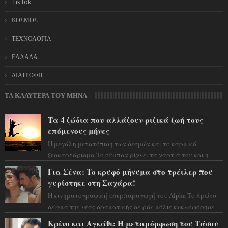
TikTok
ΚΟΣΜΟΣ
ΤΕΧΝΟΛΟΓΙΑ
ΕΛΛΑΔΑ
ΔΙΑΤΡΟΦΗ
ΤΑ ΚΑΛΥΤΕΡΑ ΤΟΥ ΜΗΝΑ
Τα 4 ζώδια που αλλάζουν ριζικά ζωή τους
επόμενους μήνες
Η μεγάλη μετατόπιση των δεσμών και το καρμικό
ξεσκαρτάρισμα Το σύμπαν ρίχνει τα χαρτιά του και η
αστρολόγος Έλενορ προειδοποιεί: οι σελην...
Για Σένα: Το κρυφό μήνυμα στο τρέιλερ που
γυρίστηκε στη Σαχάρα!
Η κινηματογραφική υπερπαραγωγή του Alpha Το πρώτο
δείγμα της νέας δραματικής σειράς μόλις κυκλοφόρησε
και η αισθητική του ξεπερνά κάθε π...
Κρίνο και Αγκάθι: Η μεταμόρφωση του Τάσου