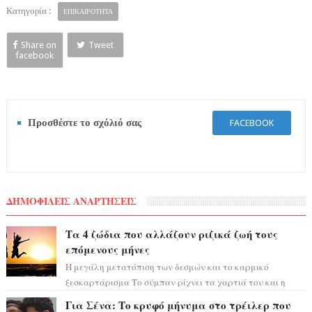
Κατηγορία :
ΕΠΙΚΑΙΡΟΤΗΤΑ
Share on
Tweet
facebook
Προσθέστε το σχόλιό σας
FACEBOOK
ΔΗΜΟΦΙΛΕΙΣ ΑΝΑΡΤΗΣΕΙΣ
Τα 4 ζώδια που αλλάζουν ριζικά ζωή τους
επόμενους μήνες
Η μεγάλη μετατόπιση των δεσμών και το καρμικό
ξεσκαρτάρισμα Το σύμπαν ρίχνει τα χαρτιά του και η
αστρολόγος Έλενορ προειδοποιεί: οι σελην...
Για Σένα: Το κρυφό μήνυμα στο τρέιλερ που