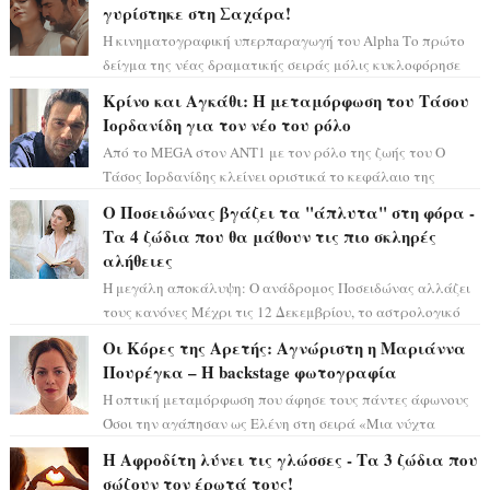
γυρίστηκε στη Σαχάρα!
Η κινηματογραφική υπερπαραγωγή του Alpha Το πρώτο
δείγμα της νέας δραματικής σειράς μόλις κυκλοφόρησε
και η αισθητική του ξεπερνά κάθε π...
Κρίνο και Αγκάθι: Η μεταμόρφωση του Τάσου
Ιορδανίδη για τον νέο του ρόλο
Από το MEGA στον ΑΝΤ1 με τον ρόλο της ζωής του Ο
Τάσος Ιορδανίδης κλείνει οριστικά το κεφάλαιο της
τεράστιας επιτυχίας «Μια Νύχτα Μόνο» ...
Ο Ποσειδώνας βγάζει τα "άπλυτα" στη φόρα -
Τα 4 ζώδια που θα μάθουν τις πιο σκληρές
αλήθειες
Η μεγάλη αποκάλυψη: Ο ανάδρομος Ποσειδώνας αλλάζει
τους κανόνες Μέχρι τις 12 Δεκεμβρίου, το αστρολογικό
σκηνικό θυμίζει ταινία μυστηρίου ...
Οι Κόρες της Αρετής: Αγνώριστη η Μαριάννα
Πουρέγκα – H backstage φωτογραφία
Η οπτική μεταμόρφωση που άφησε τους πάντες άφωνους
Όσοι την αγάπησαν ως Ελένη στη σειρά «Μια νύχτα
μόνο», θα πρέπει τώρα να προετοιμαστο...
Η Αφροδίτη λύνει τις γλώσσες - Τα 3 ζώδια που
σώζουν τον έρωτά τους!