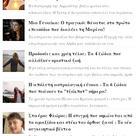
Η επιστροφή της Αφροδίτης βάζει φωτιά στις
αποκαλύψεις Η Τρίτη 4 Αυγούστου αποτελεί ένα τεράστιο
αστρολογικό ορόσημο, καθώς η Αφροδίτη πρ...
Μια Γυναίκα: Ο τραγικός θάνατος στο πρώτο
επεισόδιο που διαλύει τη Μαρίνα!
Το απέραντο γαλάζιο που βάφεται μαύρο Η αρχή της νέας
υπερπαραγωγής του Alpha μας ταξιδεύει σε ένα
ειδυλλιακό σκηνικό, πλημμυρισμένο από...
Προδοσίες και χρέη τέλος: Τα 4 ζώδια που
αλλάζουν οριστικά ζωή
Η μεγάλη αστρολογική ανατροπή και το τέλος του πόνου
Αν νιώθατε πως το σύμπαν σάς έχει βάλει στο σημάδι, ήρθε
η ώρα να πάρετε μια βαθιά α...
Η απόλυτη αστρολογική εύνοια - Τα 6 ζώδια
που πιάνουν το "τζάκποτ" σήμερα!
Το χρυσό τρίγωνο Ήλιου και Κρόνου μοιράζει επιτυχίες Η
σημερινή ημέρα κρύβει τεράστιες δυναμικές,
αποδεικνύοντας πως η πραγματική επιτυχί...
Σταύρος Φλώρος: Η στιγμή που σηκώνεται από
το αμαξίδιο και στέκεται όρθιος ξανά - Το νέο
συγκινητικό βίντεο