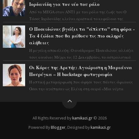
Ιορδανίδη για τον νέο του ρόλο
Από το MEGA στον ΑΝΤ1 με τον ρόλο της ζωής του Ο
Τάσος Ιορδανίδης κλείνει οριστικά το κεφάλαιο της
τεράστιας επιτυχίας «Μια Νύχτα Μόνο» ...
Ο Ποσειδώνας βγάζει τα "άπλυτα" στη φόρα -
Τα 4 ζώδια που θα μάθουν τις πιο σκληρές
αλήθειες
Η μεγάλη αποκάλυψη: Ο ανάδρομος Ποσειδώνας αλλάζει
τους κανόνες Μέχρι τις 12 Δεκεμβρίου, το αστρολογικό
σκηνικό θυμίζει ταινία μυστηρίου ...
Οι Κόρες της Αρετής: Αγνώριστη η Μαριάννα
Πουρέγκα – H backstage φωτογραφία
Η οπτική μεταμόρφωση που άφησε τους πάντες άφωνους
Όσοι την αγάπησαν ως Ελένη στη σειρά «Μια νύχτα
μόνο», θα πρέπει τώρα να προετοιμαστο...
All Rights Reserved by
kamikazi.gr
© 2026
Powered By
Blogger
, Designed by
kamikazi.gr