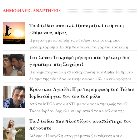
ΔΗΜΟΦΙΛΕΙΣ ΑΝΑΡΤΗΣΕΙΣ
Τα 4 ζώδια που αλλάζουν ριζικά ζωή τους
επόμενους μήνες
Η μεγάλη μετατόπιση των δεσμών και το καρμικό
ξεσκαρτάρισμα Το σύμπαν ρίχνει τα χαρτιά του και η
αστρολόγος Έλενορ προειδοποιεί: οι σελην...
Για Σένα: Το κρυφό μήνυμα στο τρέιλερ που
γυρίστηκε στη Σαχάρα!
Η κινηματογραφική υπερπαραγωγή του Alpha Το πρώτο
δείγμα της νέας δραματικής σειράς μόλις κυκλοφόρησε
και η αισθητική του ξεπερνά κάθε π...
Κρίνο και Αγκάθι: Η μεταμόρφωση του Τάσου
Ιορδανίδη για τον νέο του ρόλο
Από το MEGA στον ΑΝΤ1 με τον ρόλο της ζωής του Ο
Τάσος Ιορδανίδης κλείνει οριστικά το κεφάλαιο της
τεράστιας επιτυχίας «Μια Νύχτα Μόνο» ...
Τα 3 ζώδια που πλουτίζουν αναπάντεχα τον
Αύγουστο
Δίδυμοι: Η μεγάλη επαγγελματική εκτόξευση και οι