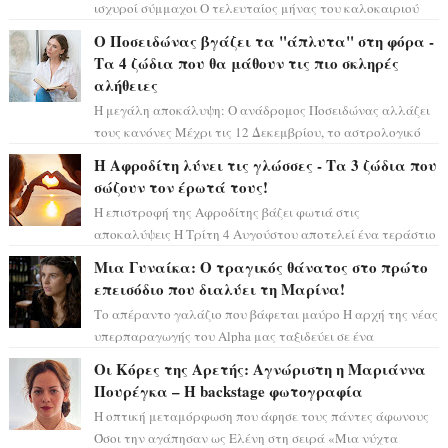
ισχυροί σύμμαχοι Ο τελευταίος μήνας του καλοκαιριού
έρχεται να ανατρέψει τα πάντα γύρω α...
Ο Ποσειδώνας βγάζει τα "άπλυτα" στη φόρα -
Τα 4 ζώδια που θα μάθουν τις πιο σκληρές
αλήθειες
Η μεγάλη αποκάλυψη: Ο ανάδρομος Ποσειδώνας αλλάζει
τους κανόνες Μέχρι τις 12 Δεκεμβρίου, το αστρολογικό
σκηνικό θυμίζει ταινία μυστηρίου ...
Η Αφροδίτη λύνει τις γλώσσες - Τα 3 ζώδια που
σώζουν τον έρωτά τους!
Η επιστροφή της Αφροδίτης βάζει φωτιά στις
αποκαλύψεις Η Τρίτη 4 Αυγούστου αποτελεί ένα τεράστιο
αστρολογικό ορόσημο, καθώς η Αφροδίτη πρ...
Μια Γυναίκα: Ο τραγικός θάνατος στο πρώτο
επεισόδιο που διαλύει τη Μαρίνα!
Το απέραντο γαλάζιο που βάφεται μαύρο Η αρχή της νέας
υπερπαραγωγής του Alpha μας ταξιδεύει σε ένα
ειδυλλιακό σκηνικό, πλημμυρισμένο από...
Οι Κόρες της Αρετής: Αγνώριστη η Μαριάννα
Πουρέγκα – H backstage φωτογραφία
Η οπτική μεταμόρφωση που άφησε τους πάντες άφωνους
Όσοι την αγάπησαν ως Ελένη στη σειρά «Μια νύχτα