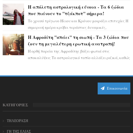
μόνο», θα πρέπει τώρα να προετοιμαστο...
Η απόλυτη αστρολογική εύνοια - Τα 6 ζώδια
που πιάνουν το "τζάκποτ" σήμερα!
Το χρυσό τρίγωνο Ήλιου και Κρόνου μοιράζει επιτυχίες Η
σημερινή ημέρα κρύβει τεράστιες δυναμικές,
αποδεικνύοντας πως η πραγματική επιτυχί...
Η Αφροδίτη "σπάει" τη σιωπή - Τα 3 ζώδια που
ζουν τη μεγαλύτερη ερωτική ανατροπή!
Η ορθή πορεία της Αφροδίτης βάζει φωτιά στις
αποκαλύψεις Το αστρολογικό τοπίο αλλάζει ριζικά, καθώς
η Αφροδίτη επιστρέφει σε ορθή πορεία ...
Επικοινωνία
ΚΑΤΗΓΟΡΙΕΣ
ΤΗΛΕΟΡΑΣΗ
ΓΗ ΤΗΣ ΕΛΙΑΣ