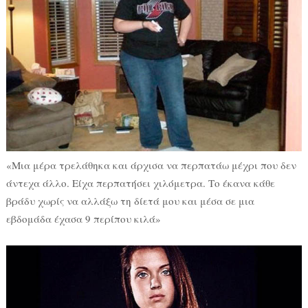
«Μια μέρα τρελάθηκα και άρχισα να περπατάω μέχρι που δεν
άντεχα άλλο. Είχα περπατήσει χιλόμετρα. Το έκανα κάθε
βράδυ χωρίς να αλλάξω τη δίετά μου και μέσα σε μια
εβδομάδα έχασα 9 περίπου κιλά»