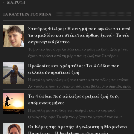
ΔΙΑΤΡΟΦΗ
ΤΑ ΚΑΛΥΤΕΡΑ ΤΟΥ ΜΗΝΑ
Σταύρος Φλώρος: Η στιγμή που σηκώνεται από
το αμαξίδιο και στέκεται όρθιος ξανά - Το νέο
συγκινητικό βίντεο
Το βίντεο που συγκλονίζει και το μάθημα ζωής Δύο μήνες
έχουν περάσει από τη μέρα που η ζωή του Σταύρου
Φλώρου άλλαξε για πάντα. Ο πρώην...
Προδοσίες και χρέη τέλος: Τα 4 ζώδια που
αλλάζουν οριστικά ζωή
Η μεγάλη αστρολογική ανατροπή και το τέλος του πόνου
Αν νιώθατε πως το σύμπαν σάς έχει βάλει στο σημάδι, ήρθε
η ώρα να πάρετε μια βαθιά α...
Τα 4 ζώδια που αλλάζουν ριζικά ζωή τους
επόμενους μήνες
Η μεγάλη μετατόπιση των δεσμών και το καρμικό
ξεσκαρτάρισμα Το σύμπαν ρίχνει τα χαρτιά του και η
αστρολόγος Έλενορ προειδοποιεί: οι σελην...
Οι Κόρες της Αρετής: Αγνώριστη η Μαριάννα
Πουρέγκα – H backstage φωτογραφία