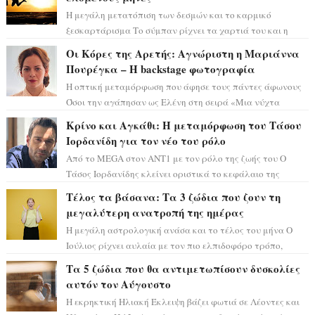
Η μεγάλη μετατόπιση των δεσμών και το καρμικό
ξεσκαρτάρισμα Το σύμπαν ρίχνει τα χαρτιά του και η
αστρολόγος Έλενορ προειδοποιεί: οι σελην...
Οι Κόρες της Αρετής: Αγνώριστη η Μαριάννα
Πουρέγκα – H backstage φωτογραφία
Η οπτική μεταμόρφωση που άφησε τους πάντες άφωνους
Όσοι την αγάπησαν ως Ελένη στη σειρά «Μια νύχτα
μόνο», θα πρέπει τώρα να προετοιμαστο...
Κρίνο και Αγκάθι: Η μεταμόρφωση του Τάσου
Ιορδανίδη για τον νέο του ρόλο
Από το MEGA στον ΑΝΤ1 με τον ρόλο της ζωής του Ο
Τάσος Ιορδανίδης κλείνει οριστικά το κεφάλαιο της
τεράστιας επιτυχίας «Μια Νύχτα Μόνο» ...
Τέλος τα βάσανα: Τα 3 ζώδια που ζουν τη
μεγαλύτερη ανατροπή της ημέρας
Η μεγάλη αστρολογική ανάσα και το τέλος του μήνα Ο
Ιούλιος ρίχνει αυλαία με τον πιο ελπιδοφόρο τρόπο,
καθώς η Σελήνη περνάει στο ζώδιο τω...
Τα 5 ζώδια που θα αντιμετωπίσουν δυσκολίες
αυτόν τον Αύγουστο
Η εκρηκτική Ηλιακή Έκλειψη βάζει φωτιά σε Λέοντες και