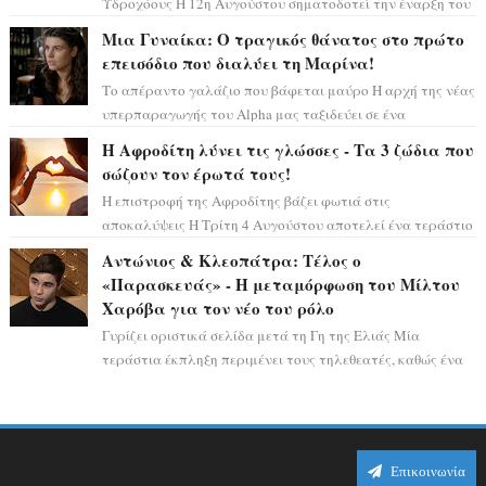
Υδροχόους Η 12η Αυγούστου σηματοδοτεί την έναρξη του
αστρολογικού χάους, καθώς η Ηλια...
Μια Γυναίκα: Ο τραγικός θάνατος στο πρώτο
επεισόδιο που διαλύει τη Μαρίνα!
Το απέραντο γαλάζιο που βάφεται μαύρο Η αρχή της νέας
υπερπαραγωγής του Alpha μας ταξιδεύει σε ένα
ειδυλλιακό σκηνικό, πλημμυρισμένο από...
Η Αφροδίτη λύνει τις γλώσσες - Τα 3 ζώδια που
σώζουν τον έρωτά τους!
Η επιστροφή της Αφροδίτης βάζει φωτιά στις
αποκαλύψεις Η Τρίτη 4 Αυγούστου αποτελεί ένα τεράστιο
αστρολογικό ορόσημο, καθώς η Αφροδίτη πρ...
Αντώνιος & Κλεοπάτρα: Τέλος ο
«Παρασκευάς» - Η μεταμόρφωση του Μίλτου
Χαρόβα για τον νέο του ρόλο
Γυρίζει οριστικά σελίδα μετά τη Γη της Ελιάς Μία
τεράστια έκπληξη περιμένει τους τηλεθεατές, καθώς ένα
από τα πιο πολυσυζητημένα πρόσωπα...
Επικοινωνία