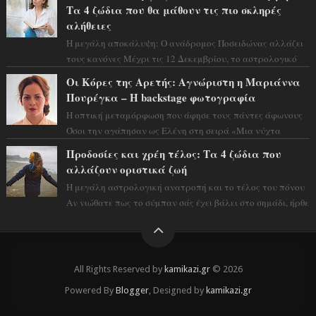
Τα 4 ζώδια που θα μάθουν τις πιο σκληρές
αλήθειες
Η μεγάλη αποκάλυψη: Ο ανάδρομος Ποσειδώνας αλλάζει
τους κανόνες Μέχρι τις 12 Δεκεμβρίου, το αστρολογικό
σκηνικό θυμίζει ταινία μυστηρίου ...
Οι Κόρες της Αρετής: Αγνώριστη η Μαριάννα
Πουρέγκα – H backstage φωτογραφία
Η οπτική μεταμόρφωση που άφησε τους πάντες άφωνους
Όσοι την αγάπησαν ως Ελένη στη σειρά «Μια νύχτα
μόνο», θα πρέπει τώρα να προετοιμαστο...
Προδοσίες και χρέη τέλος: Τα 4 ζώδια που
αλλάζουν οριστικά ζωή
Η μεγάλη αστρολογική ανατροπή και το τέλος του πόνου
Αν νιώθατε πως το σύμπαν σάς έχει βάλει στο σημάδι, ήρθε
η ώρα να πάρετε μια βαθιά α...
All Rights Reserved by
kamikazi.gr
© 2026
Powered By
Blogger
, Designed by
kamikazi.gr