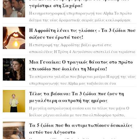
γυρίστηκε στη Σαχάρα!
Η κινηματογραφική υπερπαραγωγή του Alpha Το πρώτο
δείγμα της νέας δραματικής σειράς μόλις κυκλοφόρησε
και η αισθητική του ξεπερνά κάθε π...
Η Αφροδίτη λύνει τις γλώσσες - Τα 3 ζώδια που
σώζουν τον έρωτά τους!
Η επιστροφή της Αφροδίτης βάζει φωτιά στις
αποκαλύψεις Η Τρίτη 4 Αυγούστου αποτελεί ένα τεράστιο
αστρολογικό ορόσημο, καθώς η Αφροδίτη πρ...
Μια Γυναίκα: Ο τραγικός θάνατος στο πρώτο
επεισόδιο που διαλύει τη Μαρίνα!
Το απέραντο γαλάζιο που βάφεται μαύρο Η αρχή της νέας
υπερπαραγωγής του Alpha μας ταξιδεύει σε ένα
ειδυλλιακό σκηνικό, πλημμυρισμένο από...
Τέλος τα βάσανα: Τα 3 ζώδια που ζουν τη
μεγαλύτερη ανατροπή της ημέρας
Η μεγάλη αστρολογική ανάσα και το τέλος του μήνα Ο
Ιούλιος ρίχνει αυλαία με τον πιο ελπιδοφόρο τρόπο,
καθώς η Σελήνη περνάει στο ζώδιο τω...
Τα 5 ζώδια που θα αντιμετωπίσουν δυσκολίες
αυτόν τον Αύγουστο