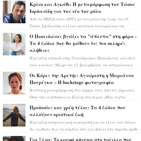
αστρολόγος Έλενορ προειδοποιεί: οι σελην...
Κρίνο και Αγκάθι: Η μεταμόρφωση του Τάσου
Ιορδανίδη για τον νέο του ρόλο
Από το MEGA στον ΑΝΤ1 με τον ρόλο της ζωής του Ο
Τάσος Ιορδανίδης κλείνει οριστικά το κεφάλαιο της
τεράστιας επιτυχίας «Μια Νύχτα Μόνο» ...
Ο Ποσειδώνας βγάζει τα "άπλυτα" στη φόρα -
Τα 4 ζώδια που θα μάθουν τις πιο σκληρές
αλήθειες
Η μεγάλη αποκάλυψη: Ο ανάδρομος Ποσειδώνας αλλάζει
τους κανόνες Μέχρι τις 12 Δεκεμβρίου, το αστρολογικό
σκηνικό θυμίζει ταινία μυστηρίου ...
Οι Κόρες της Αρετής: Αγνώριστη η Μαριάννα
Πουρέγκα – H backstage φωτογραφία
Η οπτική μεταμόρφωση που άφησε τους πάντες άφωνους
Όσοι την αγάπησαν ως Ελένη στη σειρά «Μια νύχτα
μόνο», θα πρέπει τώρα να προετοιμαστο...
Προδοσίες και χρέη τέλος: Τα 4 ζώδια που
αλλάζουν οριστικά ζωή
Η μεγάλη αστρολογική ανατροπή και το τέλος του πόνου
Αν νιώθατε πως το σύμπαν σάς έχει βάλει στο σημάδι, ήρθε
η ώρα να πάρετε μια βαθιά α...
Για Σένα: Το κρυφό μήνυμα στο τρέιλερ που