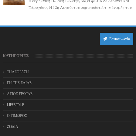
Η εκρηκτική Ηλιακή Έκλειψη βάζει φωτιά σε Λέοντες και
Υδροχόους Η 12η Αυγούστου σηματοδοτεί την έναρξη του
αστρολογικού χάους, καθώς η Ηλια...
Επικοινωνία
ΚΑΤΗΓΟΡΙΕΣ
ΤΗΛΕΟΡΑΣΗ
ΓΗ ΤΗΣ ΕΛΙΑΣ
ΑΓΙΟΣ ΕΡΩΤΑΣ
LIFESTYLE
Ο ΤΙΜΩΡΟΣ
ΖΩΔΙΑ