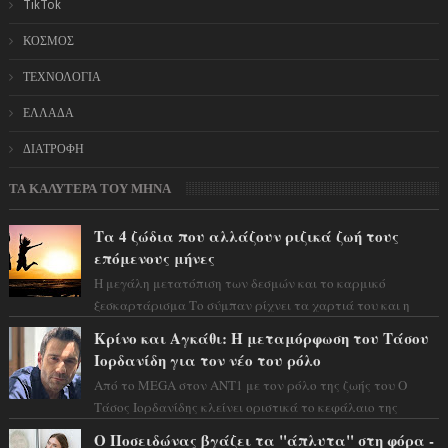
TikTok
ΚΟΣΜΟΣ
ΤΕΧΝΟΛΟΓΙΑ
ΕΛΛΑΔΑ
ΔΙΑΤΡΟΦΗ
ΤΑ ΚΑΛΥΤΕΡΑ ΤΟΥ ΜΗΝΑ
Τα 4 ζώδια που αλλάζουν ριζικά ζωή τους
επόμενους μήνες
Η μεγάλη μετατόπιση των δεσμών και το καρμικό
ξεσκαρτάρισμα Το σύμπαν ρίχνει τα χαρτιά του και η
αστρολόγος Έλενορ προειδοποιεί: οι σελην...
Κρίνο και Αγκάθι: Η μεταμόρφωση του Τάσου
Ιορδανίδη για τον νέο του ρόλο
Από το MEGA στον ΑΝΤ1 με τον ρόλο της ζωής του Ο
Τάσος Ιορδανίδης κλείνει οριστικά το κεφάλαιο της
τεράστιας επιτυχίας «Μια Νύχτα Μόνο» ...
Ο Ποσειδώνας βγάζει τα "άπλυτα" στη φόρα -