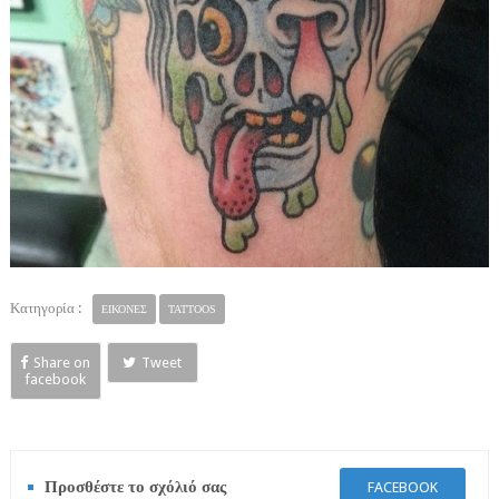
Κατηγορία :
ΕΙΚΟΝΕΣ
TATTOOS
Share on
Tweet
facebook
Προσθέστε το σχόλιό σας
FACEBOOK