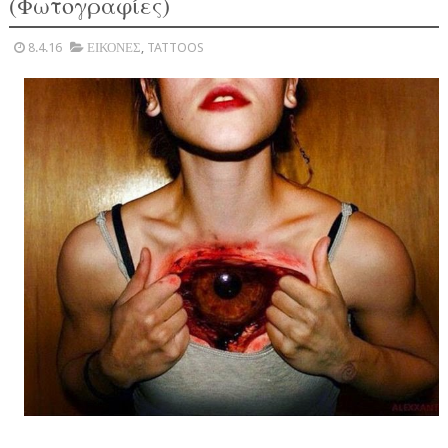
(Φωτογραφίες)
8.4.16
ΕΙΚΟΝΕΣ
,
TATTOOS