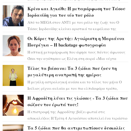
αστρολόγος Έλενορ προειδοποιεί: οι σελην...
Κρίνο και Αγκάθι: Η μεταμόρφωση του Τάσου
Ιορδανίδη για τον νέο του ρόλο
Από το MEGA στον ΑΝΤ1 με τον ρόλο της ζωής του Ο
Τάσος Ιορδανίδης κλείνει οριστικά το κεφάλαιο της
τεράστιας επιτυχίας «Μια Νύχτα Μόνο» ...
Οι Κόρες της Αρετής: Αγνώριστη η Μαριάννα
Πουρέγκα – H backstage φωτογραφία
Η οπτική μεταμόρφωση που άφησε τους πάντες άφωνους
Όσοι την αγάπησαν ως Ελένη στη σειρά «Μια νύχτα
μόνο», θα πρέπει τώρα να προετοιμαστο...
Τέλος τα βάσανα: Τα 3 ζώδια που ζουν τη
μεγαλύτερη ανατροπή της ημέρας
Η μεγάλη αστρολογική ανάσα και το τέλος του μήνα Ο
Ιούλιος ρίχνει αυλαία με τον πιο ελπιδοφόρο τρόπο,
καθώς η Σελήνη περνάει στο ζώδιο τω...
Η Αφροδίτη λύνει τις γλώσσες - Τα 3 ζώδια που
σώζουν τον έρωτά τους!
Η επιστροφή της Αφροδίτης βάζει φωτιά στις
αποκαλύψεις Η Τρίτη 4 Αυγούστου αποτελεί ένα τεράστιο
αστρολογικό ορόσημο, καθώς η Αφροδίτη πρ...
Τα 5 ζώδια που θα αντιμετωπίσουν δυσκολίες