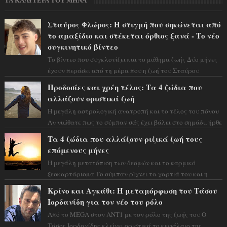
ΤΑ ΚΑΛΥΤΕΡΑ ΤΟΥ ΜΗΝΑ
Σταύρος Φλώρος: Η στιγμή που σηκώνεται από
το αμαξίδιο και στέκεται όρθιος ξανά - Το νέο
συγκινητικό βίντεο
Το βίντεο που συγκλονίζει και το μάθημα ζωής Δύο μήνες
έχουν περάσει από τη μέρα που η ζωή του Σταύρου
Φλώρου άλλαξε για πάντα. Ο πρώην...
Προδοσίες και χρέη τέλος: Τα 4 ζώδια που
αλλάζουν οριστικά ζωή
Η μεγάλη αστρολογική ανατροπή και το τέλος του πόνου
Αν νιώθατε πως το σύμπαν σάς έχει βάλει στο σημάδι, ήρθε
η ώρα να πάρετε μια βαθιά α...
Τα 4 ζώδια που αλλάζουν ριζικά ζωή τους
επόμενους μήνες
Η μεγάλη μετατόπιση των δεσμών και το καρμικό
ξεσκαρτάρισμα Το σύμπαν ρίχνει τα χαρτιά του και η
αστρολόγος Έλενορ προειδοποιεί: οι σελην...
Κρίνο και Αγκάθι: Η μεταμόρφωση του Τάσου
Ιορδανίδη για τον νέο του ρόλο
Από το MEGA στον ΑΝΤ1 με τον ρόλο της ζωής του Ο
Τάσος Ιορδανίδης κλείνει οριστικά το κεφάλαιο της