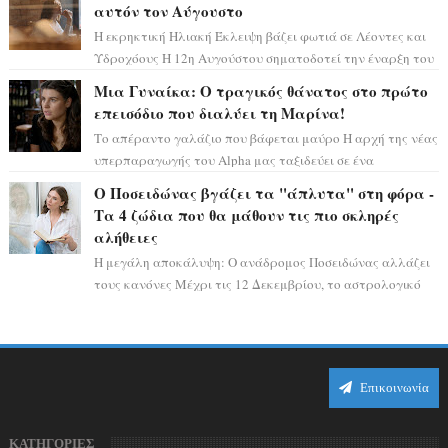
αυτόν τον Αύγουστο
Η εκρηκτική Ηλιακή Έκλειψη βάζει φωτιά σε Λέοντες και
Υδροχόους Η 12η Αυγούστου σηματοδοτεί την έναρξη του
αστρολογικού χάους, καθώς η Ηλια...
Μια Γυναίκα: Ο τραγικός θάνατος στο πρώτο
επεισόδιο που διαλύει τη Μαρίνα!
Το απέραντο γαλάζιο που βάφεται μαύρο Η αρχή της νέας
υπερπαραγωγής του Alpha μας ταξιδεύει σε ένα
ειδυλλιακό σκηνικό, πλημμυρισμένο από...
Ο Ποσειδώνας βγάζει τα "άπλυτα" στη φόρα -
Τα 4 ζώδια που θα μάθουν τις πιο σκληρές
αλήθειες
Η μεγάλη αποκάλυψη: Ο ανάδρομος Ποσειδώνας αλλάζει
τους κανόνες Μέχρι τις 12 Δεκεμβρίου, το αστρολογικό
σκηνικό θυμίζει ταινία μυστηρίου ...
Επικοινωνία
ΚΑΤΗΓΟΡΙΕΣ