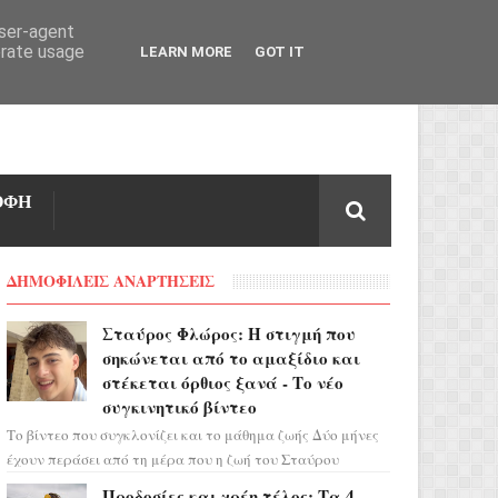
user-agent
erate usage
LEARN MORE
GOT IT
ΟΦΗ
ΔΗΜΟΦΙΛΕΙΣ ΑΝΑΡΤΗΣΕΙΣ
Σταύρος Φλώρος: Η στιγμή που
σηκώνεται από το αμαξίδιο και
στέκεται όρθιος ξανά - Το νέο
συγκινητικό βίντεο
Το βίντεο που συγκλονίζει και το μάθημα ζωής Δύο μήνες
έχουν περάσει από τη μέρα που η ζωή του Σταύρου
Φλώρου άλλαξε για πάντα. Ο πρώην...
Προδοσίες και χρέη τέλος: Τα 4