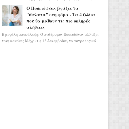
μας ταξιδεύει σε ένα ειδυλλιακό σκηνικό,
Ο Ποσειδώνας βγάζει τα
πλημμυρισμένο από...
"άπλυτα" στη φόρα - Τα 4 ζώδια
που θα μάθουν τις πιο σκληρές
αλήθειες
Η μεγάλη αποκάλυψη: Ο ανάδρομος Ποσειδώνας αλλάζει
τους κανόνες Μέχρι τις 12 Δεκεμβρίου, το αστρολογικό
σκηνικό θυμίζει ταινία μυστηρίου ...