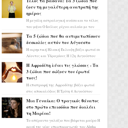
Τέλος τα βάσανα: Τα 3 ζώδια που
επιτυχίας «Μια Νύχτα Μόνο» ...
ζουν τη μεγαλύτερη ανατροπή της
ημέρας
Η μεγάλη αστρολογική ανάσα και το τέλος
του μήνα Ο Ιούλιος ρίχνει αυλαία με τον
πιο ελπιδοφόρο τρόπο, καθώς η Σελήνη
Τα 5 ζώδια που θα αντιμετωπίσουν
περνάει στο ζώδιο τω...
δυσκολίες αυτόν τον Αύγουστο
Η εκρηκτική Ηλιακή Έκλειψη βάζει φωτιά σε
Λέοντες και Υδροχόους Η 12η Αυγούστου
σηματοδοτεί την έναρξη του αστρολογικού
Η Αφροδίτη λύνει τις γλώσσες - Τα
χάους, καθώς η Ηλια...
3 ζώδια που σώζουν τον έρωτά
τους!
Η επιστροφή της Αφροδίτης βάζει φωτιά
στις αποκαλύψεις Η Τρίτη 4 Αυγούστου
αποτελεί ένα τεράστιο αστρολογικό
Μια Γυναίκα: Ο τραγικός θάνατος
ορόσημο, καθώς η Αφροδίτη πρ...
στο πρώτο επεισόδιο που διαλύει
τη Μαρίνα!
Το απέραντο γαλάζιο που βάφεται μαύρο Η
αρχή της νέας υπερπαραγωγής του Alpha