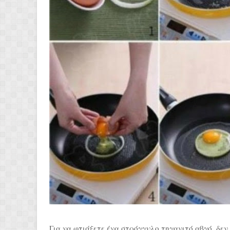
Για να φτιάξετε ένα στρόγγυλο τηγανιτό αβγό, δεν