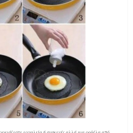
 χρειάζεστε εργαλεία ή συσκευές αλλά μια ροδέλα από