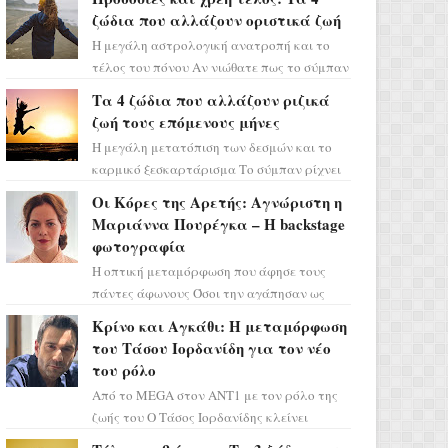
ζώδια που αλλάζουν οριστικά ζωή
Η μεγάλη αστρολογική ανατροπή και το
τέλος του πόνου Αν νιώθατε πως το σύμπαν
σάς έχει βάλει στο σημάδι, ήρθε η ώρα να
Τα 4 ζώδια που αλλάζουν ριζικά
πάρετε μια βαθιά α...
ζωή τους επόμενους μήνες
Η μεγάλη μετατόπιση των δεσμών και το
καρμικό ξεσκαρτάρισμα Το σύμπαν ρίχνει
τα χαρτιά του και η αστρολόγος Έλενορ
Οι Κόρες της Αρετής: Αγνώριστη η
προειδοποιεί: οι σελην...
Μαριάννα Πουρέγκα – H backstage
φωτογραφία
Η οπτική μεταμόρφωση που άφησε τους
πάντες άφωνους Όσοι την αγάπησαν ως
Ελένη στη σειρά «Μια νύχτα μόνο», θα
Κρίνο και Αγκάθι: Η μεταμόρφωση
πρέπει τώρα να προετοιμαστο...
του Τάσου Ιορδανίδη για τον νέο
του ρόλο
Από το MEGA στον ΑΝΤ1 με τον ρόλο της
ζωής του Ο Τάσος Ιορδανίδης κλείνει
οριστικά το κεφάλαιο της τεράστιας