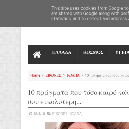
ΌΡΟΙ ΧΡΉΣΗΣ
ΕΠΙΚΟΙΝΩΝΊΑ
This site uses cookies from Google to 
are shared with Google along with per
statistics, and to detect and address 
ΕΛΛΑΔΑ
ΚΟΣΜΟΣ
ΥΓΕΙ
Home
ΕΙΚΟΝΕΣ
ΚΟΛΠΑ
10 πράγματα που τόσο καιρό 
10 πράγματα που τόσο καιρό κάν
σου ευκολότερη...
18.4.16
ΕΙΚΟΝΕΣ
,
ΚΟΛΠΑ