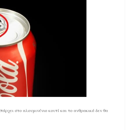
άρχει στο αλουμινένιο κουτί και το ανθρακικό δεν θα