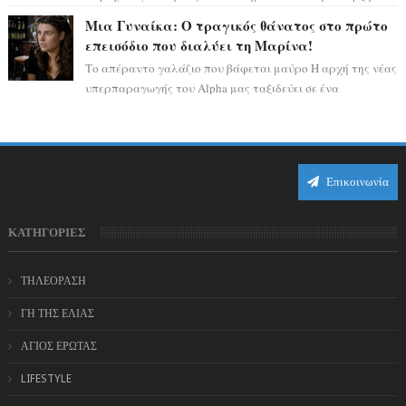
αστρολογικού χάους, καθώς η Ηλια...
Μια Γυναίκα: Ο τραγικός θάνατος στο πρώτο
επεισόδιο που διαλύει τη Μαρίνα!
Το απέραντο γαλάζιο που βάφεται μαύρο Η αρχή της νέας
υπερπαραγωγής του Alpha μας ταξιδεύει σε ένα
ειδυλλιακό σκηνικό, πλημμυρισμένο από...
Επικοινωνία
ΚΑΤΗΓΟΡΙΕΣ
ΤΗΛΕΟΡΑΣΗ
ΓΗ ΤΗΣ ΕΛΙΑΣ
ΑΓΙΟΣ ΕΡΩΤΑΣ
LIFESTYLE