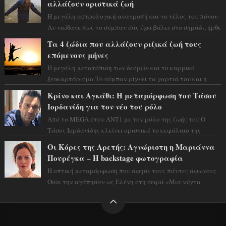
αλλάζουν οριστικά ζωή
Η μεγάλη αστρολογική ανατροπή και το τέλος του πόνου
Αν νιώθατε πως το σύμπαν σάς έχει βάλει στο σημάδι, ήρθε
η ώρα να πάρετε μια βαθιά α...
Τα 4 ζώδια που αλλάζουν ριζικά ζωή τους
επόμενους μήνες
Η μεγάλη μετατόπιση των δεσμών και το καρμικό
ξεσκαρτάρισμα Το σύμπαν ρίχνει τα χαρτιά του και η
αστρολόγος Έλενορ προειδοποιεί: οι σελην...
Κρίνο και Αγκάθι: Η μεταμόρφωση του Τάσου
Ιορδανίδη για τον νέο του ρόλο
Από το MEGA στον ΑΝΤ1 με τον ρόλο της ζωής του Ο
Τάσος Ιορδανίδης κλείνει οριστικά το κεφάλαιο της
τεράστιας επιτυχίας «Μια Νύχτα Μόνο» ...
Οι Κόρες της Αρετής: Αγνώριστη η Μαριάννα
Πουρέγκα – H backstage φωτογραφία
Η οπτική μεταμόρφωση που άφησε τους πάντες άφωνους
Όσοι την αγάπησαν ως Ελένη στη σειρά «Μια νύχτα
μόνο», θα πρέπει τώρα να προετοιμαστο...