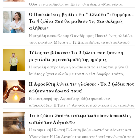
Όσοι την αγάπησαν ως Ελένη στη σειρά «Μια νύχτα
μόνο», θα πρέπει τώρα να προετοιμαστο...
Ο Ποσειδώνας βγάζει τα "άπλυτα" στη φόρα -
Τα 4 ζώδια που θα μάθουν τις πιο σκληρές
αλήθειες
Η μεγάλη αποκάλυψη: Ο ανάδρομος Ποσειδώνας αλλάζει
τους κανόνες Μέχρι τις 12 Δεκεμβρίου, το αστρολογικό
σκηνικό θυμίζει ταινία μυστηρίου ...
Τέλος τα βάσανα: Τα 3 ζώδια που ζουν τη
μεγαλύτερη ανατροπή της ημέρας
Η μεγάλη αστρολογική ανάσα και το τέλος του μήνα Ο
Ιούλιος ρίχνει αυλαία με τον πιο ελπιδοφόρο τρόπο,
καθώς η Σελήνη περνάει στο ζώδιο τω...
Η Αφροδίτη λύνει τις γλώσσες - Τα 3 ζώδια που
σώζουν τον έρωτά τους!
Η επιστροφή της Αφροδίτης βάζει φωτιά στις
αποκαλύψεις Η Τρίτη 4 Αυγούστου αποτελεί ένα τεράστιο
αστρολογικό ορόσημο, καθώς η Αφροδίτη πρ...
Τα 5 ζώδια που θα αντιμετωπίσουν δυσκολίες
αυτόν τον Αύγουστο
Η εκρηκτική Ηλιακή Έκλειψη βάζει φωτιά σε Λέοντες και
Υδροχόους Η 12η Αυγούστου σηματοδοτεί την έναρξη του