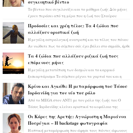
συγκινητικό βίντεο
Το βίντεο που συγκλονίζει και το μάθημα ζωής Δύο μήνες
έχουν περάσει από τη μέρα που η ζωή του Σταύρου
Φλώρου άλλαξε για πάντα. Ο πρώην...
Προδοσίες και χρέη τέλος: Τα 4 ζώδια που
αλλάζουν οριστικά ζωή
Η μεγάλη αστρολογική ανατροπή και το τέλος του πόνου
Αν νιώθατε πως το σύμπαν σάς έχει βάλει στο σημάδι, ήρθε
η ώρα να πάρετε μια βαθιά α...
Τα 4 ζώδια που αλλάζουν ριζικά ζωή τους
επόμενους μήνες
Η μεγάλη μετατόπιση των δεσμών και το καρμικό
ξεσκαρτάρισμα Το σύμπαν ρίχνει τα χαρτιά του και η
αστρολόγος Έλενορ προειδοποιεί: οι σελην...
Κρίνο και Αγκάθι: Η μεταμόρφωση του Τάσου
Ιορδανίδη για τον νέο του ρόλο
Από το MEGA στον ΑΝΤ1 με τον ρόλο της ζωής του Ο
Τάσος Ιορδανίδης κλείνει οριστικά το κεφάλαιο της
τεράστιας επιτυχίας «Μια Νύχτα Μόνο» ...
Οι Κόρες της Αρετής: Αγνώριστη η Μαριάννα
Πουρέγκα – H backstage φωτογραφία
Η οπτική μεταμόρφωση που άφησε τους πάντες άφωνους