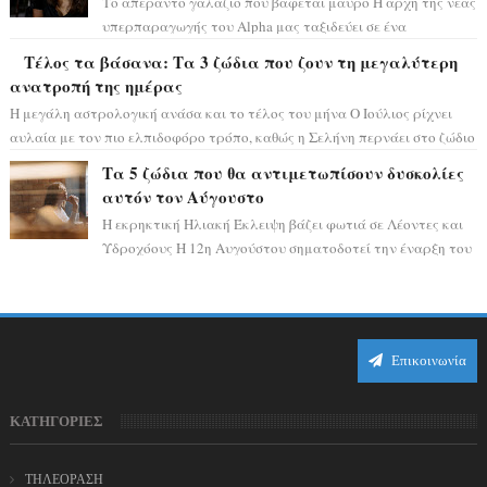
Το απέραντο γαλάζιο που βάφεται μαύρο Η αρχή της νέας
υπερπαραγωγής του Alpha μας ταξιδεύει σε ένα
ειδυλλιακό σκηνικό, πλημμυρισμένο από...
Τέλος τα βάσανα: Τα 3 ζώδια που ζουν τη μεγαλύτερη
ανατροπή της ημέρας
Η μεγάλη αστρολογική ανάσα και το τέλος του μήνα Ο Ιούλιος ρίχνει
αυλαία με τον πιο ελπιδοφόρο τρόπο, καθώς η Σελήνη περνάει στο ζώδιο
τω...
Τα 5 ζώδια που θα αντιμετωπίσουν δυσκολίες
αυτόν τον Αύγουστο
Η εκρηκτική Ηλιακή Έκλειψη βάζει φωτιά σε Λέοντες και
Υδροχόους Η 12η Αυγούστου σηματοδοτεί την έναρξη του
αστρολογικού χάους, καθώς η Ηλια...
Επικοινωνία
ΚΑΤΗΓΟΡΙΕΣ
ΤΗΛΕΟΡΑΣΗ