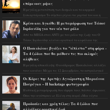
επόμενους μήνες
Η μεγάλη μετατόπιση των δεσμών και το καρμικό
ξεσκαρτάρισμα Το σύμπαν ρίχνει τα χαρτιά του και η
αστρολόγος Έλενορ προειδοποιεί: οι σελην...
Κρίνο και Αγκάθι: Η μεταμόρφωση του Τάσου
Ιορδανίδη για τον νέο του ρόλο
Από το MEGA στον ΑΝΤ1 με τον ρόλο της ζωής του Ο
Τάσος Ιορδανίδης κλείνει οριστικά το κεφάλαιο της
τεράστιας επιτυχίας «Μια Νύχτα Μόνο» ...
Ο Ποσειδώνας βγάζει τα "άπλυτα" στη φόρα -
Τα 4 ζώδια που θα μάθουν τις πιο σκληρές
αλήθειες
Η μεγάλη αποκάλυψη: Ο ανάδρομος Ποσειδώνας αλλάζει
τους κανόνες Μέχρι τις 12 Δεκεμβρίου, το αστρολογικό
σκηνικό θυμίζει ταινία μυστηρίου ...
Οι Κόρες της Αρετής: Αγνώριστη η Μαριάννα
Πουρέγκα – H backstage φωτογραφία
Η οπτική μεταμόρφωση που άφησε τους πάντες άφωνους
Όσοι την αγάπησαν ως Ελένη στη σειρά «Μια νύχτα
μόνο», θα πρέπει τώρα να προετοιμαστο...
Προδοσίες και χρέη τέλος: Τα 4 ζώδια που
αλλάζουν οριστικά ζωή