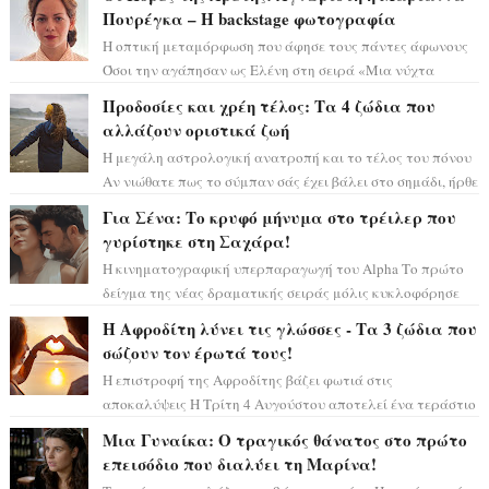
Πουρέγκα – H backstage φωτογραφία
Η οπτική μεταμόρφωση που άφησε τους πάντες άφωνους
Όσοι την αγάπησαν ως Ελένη στη σειρά «Μια νύχτα
μόνο», θα πρέπει τώρα να προετοιμαστο...
Προδοσίες και χρέη τέλος: Τα 4 ζώδια που
αλλάζουν οριστικά ζωή
Η μεγάλη αστρολογική ανατροπή και το τέλος του πόνου
Αν νιώθατε πως το σύμπαν σάς έχει βάλει στο σημάδι, ήρθε
η ώρα να πάρετε μια βαθιά α...
Για Σένα: Το κρυφό μήνυμα στο τρέιλερ που
γυρίστηκε στη Σαχάρα!
Η κινηματογραφική υπερπαραγωγή του Alpha Το πρώτο
δείγμα της νέας δραματικής σειράς μόλις κυκλοφόρησε
και η αισθητική του ξεπερνά κάθε π...
Η Αφροδίτη λύνει τις γλώσσες - Τα 3 ζώδια που
σώζουν τον έρωτά τους!
Η επιστροφή της Αφροδίτης βάζει φωτιά στις
αποκαλύψεις Η Τρίτη 4 Αυγούστου αποτελεί ένα τεράστιο
αστρολογικό ορόσημο, καθώς η Αφροδίτη πρ...
Μια Γυναίκα: Ο τραγικός θάνατος στο πρώτο
επεισόδιο που διαλύει τη Μαρίνα!