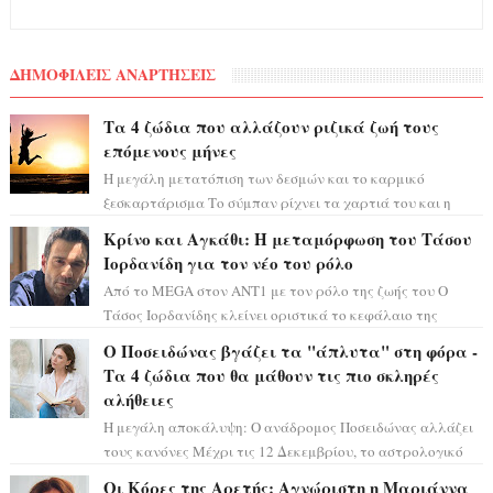
ΔΗΜΟΦΙΛΕΙΣ ΑΝΑΡΤΗΣΕΙΣ
Τα 4 ζώδια που αλλάζουν ριζικά ζωή τους
επόμενους μήνες
Η μεγάλη μετατόπιση των δεσμών και το καρμικό
ξεσκαρτάρισμα Το σύμπαν ρίχνει τα χαρτιά του και η
αστρολόγος Έλενορ προειδοποιεί: οι σελην...
Κρίνο και Αγκάθι: Η μεταμόρφωση του Τάσου
Ιορδανίδη για τον νέο του ρόλο
Από το MEGA στον ΑΝΤ1 με τον ρόλο της ζωής του Ο
Τάσος Ιορδανίδης κλείνει οριστικά το κεφάλαιο της
τεράστιας επιτυχίας «Μια Νύχτα Μόνο» ...
Ο Ποσειδώνας βγάζει τα "άπλυτα" στη φόρα -
Τα 4 ζώδια που θα μάθουν τις πιο σκληρές
αλήθειες
Η μεγάλη αποκάλυψη: Ο ανάδρομος Ποσειδώνας αλλάζει
τους κανόνες Μέχρι τις 12 Δεκεμβρίου, το αστρολογικό
σκηνικό θυμίζει ταινία μυστηρίου ...
Οι Κόρες της Αρετής: Αγνώριστη η Μαριάννα