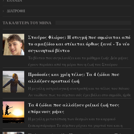
ΕΛΛΑΔΑ
ΔΙΑΤΡΟΦΗ
ΤΑ ΚΑΛΥΤΕΡΑ ΤΟΥ ΜΗΝΑ
Σταύρος Φλώρος: Η στιγμή που σηκώνεται από
το αμαξίδιο και στέκεται όρθιος ξανά - Το νέο
συγκινητικό βίντεο
Το βίντεο που συγκλονίζει και το μάθημα ζωής Δύο μήνες
έχουν περάσει από τη μέρα που η ζωή του Σταύρου
Φλώρου άλλαξε για πάντα. Ο πρώην...
Προδοσίες και χρέη τέλος: Τα 4 ζώδια που
αλλάζουν οριστικά ζωή
Η μεγάλη αστρολογική ανατροπή και το τέλος του πόνου
Αν νιώθατε πως το σύμπαν σάς έχει βάλει στο σημάδι, ήρθε
η ώρα να πάρετε μια βαθιά α...
Τα 4 ζώδια που αλλάζουν ριζικά ζωή τους
επόμενους μήνες
Η μεγάλη μετατόπιση των δεσμών και το καρμικό
ξεσκαρτάρισμα Το σύμπαν ρίχνει τα χαρτιά του και η
αστρολόγος Έλενορ προειδοποιεί: οι σελην...