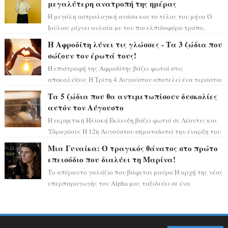
μεγαλύτερη ανατροπή της ημέρας
Η μεγάλη αστρολογική ανάσα και το τέλος του μήνα Ο
Ιούλιος ρίχνει αυλαία με τον πιο ελπιδοφόρο τρόπο,
καθώς η Σελήνη περνάει στο ζώδιο τω...
Η Αφροδίτη λύνει τις γλώσσες - Τα 3 ζώδια που
σώζουν τον έρωτά τους!
Η επιστροφή της Αφροδίτης βάζει φωτιά στις
αποκαλύψεις Η Τρίτη 4 Αυγούστου αποτελεί ένα τεράστιο
αστρολογικό ορόσημο, καθώς η Αφροδίτη πρ...
Τα 5 ζώδια που θα αντιμετωπίσουν δυσκολίες
αυτόν τον Αύγουστο
Η εκρηκτική Ηλιακή Έκλειψη βάζει φωτιά σε Λέοντες και
Υδροχόους Η 12η Αυγούστου σηματοδοτεί την έναρξη του
αστρολογικού χάους, καθώς η Ηλια...
Μια Γυναίκα: Ο τραγικός θάνατος στο πρώτο
επεισόδιο που διαλύει τη Μαρίνα!
Το απέραντο γαλάζιο που βάφεται μαύρο Η αρχή της νέας
υπερπαραγωγής του Alpha μας ταξιδεύει σε ένα
ειδυλλιακό σκηνικό, πλημμυρισμένο από...