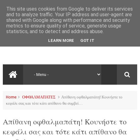
This site uses cookies from Google to deliver its services
and to analyze traffic. Your IP address and user-agent are
shared with Google along with performance and security
metrics to ensure quality of service, generate usage
statistics, and to detect and address abuse.
LEARN MORE
GOT IT
Home
ΟΦΘΑΛΜΑΠΑΤΕΣ
Απίθανη οφθαλμαπάτη! Κουνήστε το
κεφάλι σας και τότε κάτι απίθανο θα συμβεί…
Απίθανη οφθαλμαπάτη! Κουνήστε το
κεφάλι σας και τότε κάτι απίθανο θα