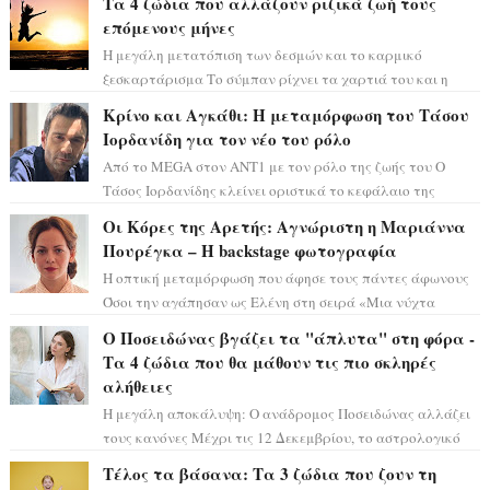
Τα 4 ζώδια που αλλάζουν ριζικά ζωή τους
επόμενους μήνες
Η μεγάλη μετατόπιση των δεσμών και το καρμικό
ξεσκαρτάρισμα Το σύμπαν ρίχνει τα χαρτιά του και η
αστρολόγος Έλενορ προειδοποιεί: οι σελην...
Κρίνο και Αγκάθι: Η μεταμόρφωση του Τάσου
Ιορδανίδη για τον νέο του ρόλο
Από το MEGA στον ΑΝΤ1 με τον ρόλο της ζωής του Ο
Τάσος Ιορδανίδης κλείνει οριστικά το κεφάλαιο της
τεράστιας επιτυχίας «Μια Νύχτα Μόνο» ...
Οι Κόρες της Αρετής: Αγνώριστη η Μαριάννα
Πουρέγκα – H backstage φωτογραφία
Η οπτική μεταμόρφωση που άφησε τους πάντες άφωνους
Όσοι την αγάπησαν ως Ελένη στη σειρά «Μια νύχτα
μόνο», θα πρέπει τώρα να προετοιμαστο...
Ο Ποσειδώνας βγάζει τα "άπλυτα" στη φόρα -
Τα 4 ζώδια που θα μάθουν τις πιο σκληρές
αλήθειες
Η μεγάλη αποκάλυψη: Ο ανάδρομος Ποσειδώνας αλλάζει
τους κανόνες Μέχρι τις 12 Δεκεμβρίου, το αστρολογικό
σκηνικό θυμίζει ταινία μυστηρίου ...
Τέλος τα βάσανα: Τα 3 ζώδια που ζουν τη