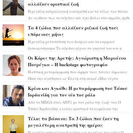
αλλάζουν οριστικά ζωή
Η μεγάλη αστρολογική ανατροπή και το τέλος του πόνου
Αν νιώθατε πως το σύμπαν σάς έχει βάλει στο σημάδι, ήρθε
η ώρα να πάρετε μια βαθιά α...
Τα 4 ζώδια που αλλάζουν ριζικά ζωή τους
επόμενους μήνες
Η μεγάλη μετατόπιση των δεσμών και το καρμικό
ξεσκαρτάρισμα Το σύμπαν ρίχνει τα χαρτιά του και η
αστρολόγος Έλενορ προειδοποιεί: οι σελην...
Οι Κόρες της Αρετής: Αγνώριστη η Μαριάννα
Πουρέγκα – H backstage φωτογραφία
Η οπτική μεταμόρφωση που άφησε τους πάντες άφωνους
Όσοι την αγάπησαν ως Ελένη στη σειρά «Μια νύχτα
μόνο», θα πρέπει τώρα να προετοιμαστο...
Κρίνο και Αγκάθι: Η μεταμόρφωση του Τάσου
Ιορδανίδη για τον νέο του ρόλο
Από το MEGA στον ΑΝΤ1 με τον ρόλο της ζωής του Ο
Τάσος Ιορδανίδης κλείνει οριστικά το κεφάλαιο της
τεράστιας επιτυχίας «Μια Νύχτα Μόνο» ...
Τέλος τα βάσανα: Τα 3 ζώδια που ζουν τη
μεγαλύτερη ανατροπή της ημέρας
Η μεγάλη αστρολογική ανάσα και το τέλος του μήνα Ο