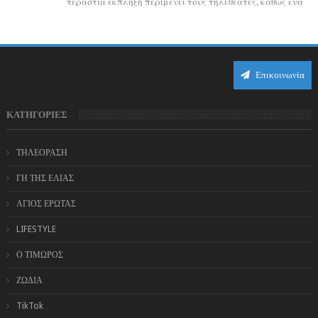
τεράστια έκπληξη περιμένει τους τηλεθεατές, καθώς ένα
από τα πιο πολυσυζητημένα πρόσωπα...
Επικοινωνία
ΚΑΤΗΓΟΡΙΕΣ
ΤΗΛΕΟΡΑΣΗ
ΓΗ ΤΗΣ ΕΛΙΑΣ
ΑΓΙΟΣ ΕΡΩΤΑΣ
LIFESTYLE
Ο ΤΙΜΩΡΟΣ
ΖΩΔΙΑ
TikTok