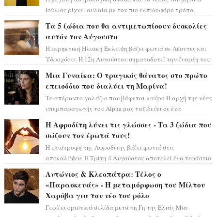
Ιούλιος ρίχνει αυλαία με τον πιο ελπιδοφόρο τρόπο,
καθώς η Σελήνη περνάει στο ζώδιο τω...
Τα 5 ζώδια που θα αντιμετωπίσουν δυσκολίες
αυτόν τον Αύγουστο
Η εκρηκτική Ηλιακή Έκλειψη βάζει φωτιά σε Λέοντες και
Υδροχόους Η 12η Αυγούστου σηματοδοτεί την έναρξη του
αστρολογικού χάους, καθώς η Ηλια...
Μια Γυναίκα: Ο τραγικός θάνατος στο πρώτο
επεισόδιο που διαλύει τη Μαρίνα!
Το απέραντο γαλάζιο που βάφεται μαύρο Η αρχή της νέας
υπερπαραγωγής του Alpha μας ταξιδεύει σε ένα
ειδυλλιακό σκηνικό, πλημμυρισμένο από...
Η Αφροδίτη λύνει τις γλώσσες - Τα 3 ζώδια που
σώζουν τον έρωτά τους!
Η επιστροφή της Αφροδίτης βάζει φωτιά στις
αποκαλύψεις Η Τρίτη 4 Αυγούστου αποτελεί ένα τεράστιο
αστρολογικό ορόσημο, καθώς η Αφροδίτη πρ...
Αντώνιος & Κλεοπάτρα: Τέλος ο
«Παρασκευάς» - Η μεταμόρφωση του Μίλτου
Χαρόβα για τον νέο του ρόλο
Γυρίζει οριστικά σελίδα μετά τη Γη της Ελιάς Μία