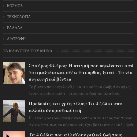
ΚΟΣΜΟΣ
ΤΕΧΝΟΛΟΓΙΑ
ΕΛΛΑΔΑ
ΔΙΑΤΡΟΦΗ
ΤΑ ΚΑΛΥΤΕΡΑ ΤΟΥ ΜΗΝΑ
Σταύρος Φλώρος: Η στιγμή που σηκώνεται από
το αμαξίδιο και στέκεται όρθιος ξανά - Το νέο
συγκινητικό βίντεο
Το βίντεο που συγκλονίζει και το μάθημα ζωής Δύο μήνες
έχουν περάσει από τη μέρα που η ζωή του Σταύρου
Φλώρου άλλαξε για πάντα. Ο πρώην...
Προδοσίες και χρέη τέλος: Τα 4 ζώδια που
αλλάζουν οριστικά ζωή
Η μεγάλη αστρολογική ανατροπή και το τέλος του πόνου
Αν νιώθατε πως το σύμπαν σάς έχει βάλει στο σημάδι, ήρθε
η ώρα να πάρετε μια βαθιά α...
Τα 4 ζώδια που αλλάζουν ριζικά ζωή τους