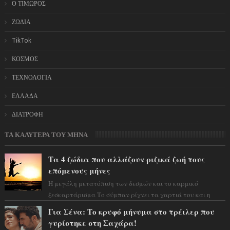
Ο ΤΙΜΩΡΟΣ
ΖΩΔΙΑ
TikTok
ΚΟΣΜΟΣ
ΤΕΧΝΟΛΟΓΙΑ
ΕΛΛΑΔΑ
ΔΙΑΤΡΟΦΗ
ΤΑ ΚΑΛΥΤΕΡΑ ΤΟΥ ΜΗΝΑ
Τα 4 ζώδια που αλλάζουν ριζικά ζωή τους
επόμενους μήνες
Η μεγάλη μετατόπιση των δεσμών και το καρμικό
ξεσκαρτάρισμα Το σύμπαν ρίχνει τα χαρτιά του και η
αστρολόγος Έλενορ προειδοποιεί: οι σελην...
Για Σένα: Το κρυφό μήνυμα στο τρέιλερ που
γυρίστηκε στη Σαχάρα!