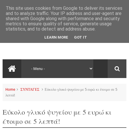
This site uses cookies from Google to deliver its services
and to analyze traffic. Your IP address and user-agent are
shared with Google along with performance and security
metrics to ensure quality of service, generate usage
statistics, and to detect and address abuse.
LEARN MORE
GOT IT
Home
ΣΥΝΤΑΓΕΣ
Εύκολο γλυκό ψυγείου με 5 ευρώ κι έτοιμο σε 5
λεπτά!
Εύκολο γλυκό ψυγείου με 5 ευρώ κι
έτοιμο σε 5 λεπτά!