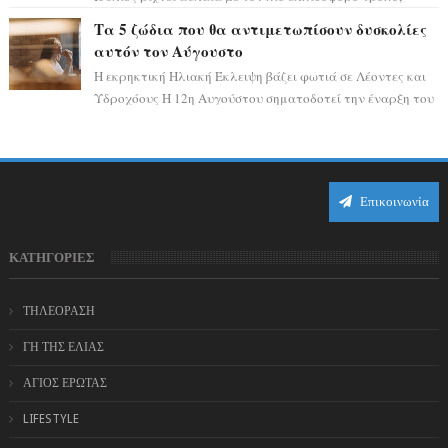
καθώς η Σελήνη περνάει στο ζώδιο τω...
Τα 5 ζώδια που θα αντιμετωπίσουν δυσκολίες
αυτόν τον Αύγουστο
Η εκρηκτική Ηλιακή Έκλειψη βάζει φωτιά σε Λέοντες και
Υδροχόους Η 12η Αυγούστου σηματοδοτεί την έναρξη του
αστρολογικού χάους, καθώς η Ηλια...
Επικοινωνία
ΚΑΤΗΓΟΡΙΕΣ
ΤΗΛΕΟΡΑΣΗ
ΓΗ ΤΗΣ ΕΛΙΑΣ
ΑΓΙΟΣ ΕΡΩΤΑΣ
LIFESTYLE