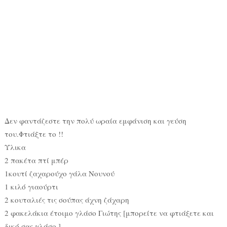
Δεν φαντάζεστε την πολύ ωραία εμφάνιση και γεύση
του.Φτιάξτε το !!
Υλικα
2 πακέτα πτί μπέρ
1κουτί ζαχαρούχο γάλα Νουνού
1 κιλό γιαούρτι
2 κουταλιές τις σούπας άχνη ζάχαρη
2 φακελάκια έτοιμο γλάσο Γιώτης [μπορείτε να φτιάξετε και
δικό σας γλάσο ]