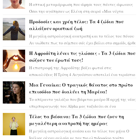
Η οπτική μεταμόρφωση που άφησε τους πάντες άφωνους
Όσοι την αγάπησαν ως Ελένη στη σειρά «Μια νύχτα
μόνο», θα πρέπει τώρα να προετοιμαστο...
Προδοσίες και χρέη τέλος: Τα 4 ζώδια που
αλλάζουν οριστικά ζωή
Η μεγάλη αστρολογική ανατροπή και το τέλος του πόνου
Αν νιώθατε πως το σύμπαν σάς έχει βάλει στο σημάδι, ήρθε
η ώρα να πάρετε μια βαθιά α...
Η Αφροδίτη λύνει τις γλώσσες - Τα 3 ζώδια που
σώζουν τον έρωτά τους!
Η επιστροφή της Αφροδίτης βάζει φωτιά στις
αποκαλύψεις Η Τρίτη 4 Αυγούστου αποτελεί ένα τεράστιο
αστρολογικό ορόσημο, καθώς η Αφροδίτη πρ...
Μια Γυναίκα: Ο τραγικός θάνατος στο πρώτο
επεισόδιο που διαλύει τη Μαρίνα!
Το απέραντο γαλάζιο που βάφεται μαύρο Η αρχή της νέας
υπερπαραγωγής του Alpha μας ταξιδεύει σε ένα
ειδυλλιακό σκηνικό, πλημμυρισμένο από...
Τέλος τα βάσανα: Τα 3 ζώδια που ζουν τη
μεγαλύτερη ανατροπή της ημέρας
Η μεγάλη αστρολογική ανάσα και το τέλος του μήνα Ο
Ιούλιος ρίχνει αυλαία με τον πιο ελπιδοφόρο τρόπο,