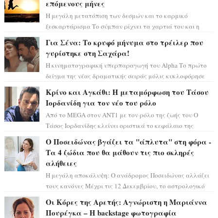
επόμενους μήνες
Η μεγάλη μετατόπιση των δεσμών και το καρμικό
ξεσκαρτάρισμα Το σύμπαν ρίχνει τα χαρτιά του και η
αστρολόγος Έλενορ προειδοποιεί: οι σελην...
Για Σένα: Το κρυφό μήνυμα στο τρέιλερ που
γυρίστηκε στη Σαχάρα!
Η κινηματογραφική υπερπαραγωγή του Alpha Το πρώτο
δείγμα της νέας δραματικής σειράς μόλις κυκλοφόρησε
και η αισθητική του ξεπερνά κάθε π...
Κρίνο και Αγκάθι: Η μεταμόρφωση του Τάσου
Ιορδανίδη για τον νέο του ρόλο
Από το MEGA στον ΑΝΤ1 με τον ρόλο της ζωής του Ο
Τάσος Ιορδανίδης κλείνει οριστικά το κεφάλαιο της
τεράστιας επιτυχίας «Μια Νύχτα Μόνο» ...
Ο Ποσειδώνας βγάζει τα "άπλυτα" στη φόρα -
Τα 4 ζώδια που θα μάθουν τις πιο σκληρές
αλήθειες
Η μεγάλη αποκάλυψη: Ο ανάδρομος Ποσειδώνας αλλάζει
τους κανόνες Μέχρι τις 12 Δεκεμβρίου, το αστρολογικό
σκηνικό θυμίζει ταινία μυστηρίου ...
Οι Κόρες της Αρετής: Αγνώριστη η Μαριάννα
Πουρέγκα – H backstage φωτογραφία