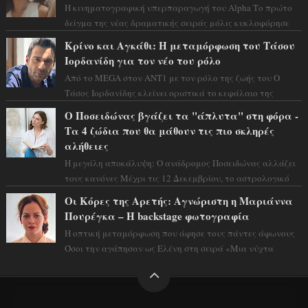
Η κινηματογραφική υπερπαραγωγή του Alpha Το πρώτο
δείγμα της νέας δραματικής σειράς μόλις κυκλοφόρησε
και η αισθητική του ξεπερνά κάθε π...
Κρίνο και Αγκάθι: Η μεταμόρφωση του Τάσου
Ιορδανίδη για τον νέο του ρόλο
Από το MEGA στον ΑΝΤ1 με τον ρόλο της ζωής του Ο
Τάσος Ιορδανίδης κλείνει οριστικά το κεφάλαιο της
τεράστιας επιτυχίας «Μια Νύχτα Μόνο» ...
Ο Ποσειδώνας βγάζει τα "άπλυτα" στη φόρα -
Τα 4 ζώδια που θα μάθουν τις πιο σκληρές
αλήθειες
Η μεγάλη αποκάλυψη: Ο ανάδρομος Ποσειδώνας αλλάζει
τους κανόνες Μέχρι τις 12 Δεκεμβρίου, το αστρολογικό
σκηνικό θυμίζει ταινία μυστηρίου ...
Οι Κόρες της Αρετής: Αγνώριστη η Μαριάννα
Πουρέγκα – H backstage φωτογραφία
Η οπτική μεταμόρφωση που άφησε τους πάντες άφωνους
Όσοι την αγάπησαν ως Ελένη στη σειρά «Μια νύχτα
μόνο», θα πρέπει τώρα να προετοιμαστο...