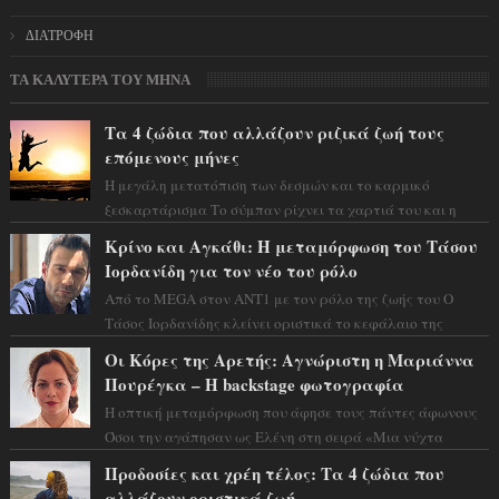
ΔΙΑΤΡΟΦΗ
ΤΑ ΚΑΛΥΤΕΡΑ ΤΟΥ ΜΗΝΑ
Τα 4 ζώδια που αλλάζουν ριζικά ζωή τους
επόμενους μήνες
Η μεγάλη μετατόπιση των δεσμών και το καρμικό
ξεσκαρτάρισμα Το σύμπαν ρίχνει τα χαρτιά του και η
αστρολόγος Έλενορ προειδοποιεί: οι σελην...
Κρίνο και Αγκάθι: Η μεταμόρφωση του Τάσου
Ιορδανίδη για τον νέο του ρόλο
Από το MEGA στον ΑΝΤ1 με τον ρόλο της ζωής του Ο
Τάσος Ιορδανίδης κλείνει οριστικά το κεφάλαιο της
τεράστιας επιτυχίας «Μια Νύχτα Μόνο» ...
Οι Κόρες της Αρετής: Αγνώριστη η Μαριάννα
Πουρέγκα – H backstage φωτογραφία
Η οπτική μεταμόρφωση που άφησε τους πάντες άφωνους
Όσοι την αγάπησαν ως Ελένη στη σειρά «Μια νύχτα
μόνο», θα πρέπει τώρα να προετοιμαστο...
Προδοσίες και χρέη τέλος: Τα 4 ζώδια που
αλλάζουν οριστικά ζωή