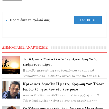
Προσθέστε το σχόλιό σας
FACEBOOK
ΔΗΜΟΦΙΛΕΙΣ ΑΝΑΡΤΗΣΕΙΣ
Τα 4 ζώδια που αλλάζουν ριζικά ζωή τους
επόμενους μήνες
Η μεγάλη μετατόπιση των δεσμών και το καρμικό
ξεσκαρτάρισμα Το σύμπαν ρίχνει τα χαρτιά του και η
αστρολόγος Έλενορ προειδοποιεί: οι σελην...
Κρίνο και Αγκάθι: Η μεταμόρφωση του Τάσου
Ιορδανίδη για τον νέο του ρόλο
Από το MEGA στον ΑΝΤ1 με τον ρόλο της ζωής του Ο
Τάσος Ιορδανίδης κλείνει οριστικά το κεφάλαιο της
τεράστιας επιτυχίας «Μια Νύχτα Μόνο» ...
Οι Κόρες της Αρετής: Αγνώριστη η Μαριάννα