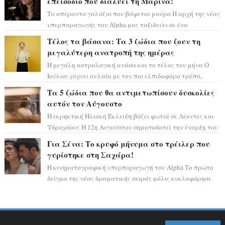
επεισόδιο που διαλύει τη Μαρίνα!
Το απέραντο γαλάζιο που βάφεται μαύρο Η αρχή της νέας
υπερπαραγωγής του Alpha μας ταξιδεύει σε ένα
ειδυλλιακό σκηνικό, πλημμυρισμένο από...
Τέλος τα βάσανα: Τα 3 ζώδια που ζουν τη
μεγαλύτερη ανατροπή της ημέρας
Η μεγάλη αστρολογική ανάσα και το τέλος του μήνα Ο
Ιούλιος ρίχνει αυλαία με τον πιο ελπιδοφόρο τρόπο,
καθώς η Σελήνη περνάει στο ζώδιο τω...
Τα 5 ζώδια που θα αντιμετωπίσουν δυσκολίες
αυτόν τον Αύγουστο
Η εκρηκτική Ηλιακή Έκλειψη βάζει φωτιά σε Λέοντες και
Υδροχόους Η 12η Αυγούστου σηματοδοτεί την έναρξη του
αστρολογικού χάους, καθώς η Ηλια...
Για Σένα: Το κρυφό μήνυμα στο τρέιλερ που
γυρίστηκε στη Σαχάρα!
Η κινηματογραφική υπερπαραγωγή του Alpha Το πρώτο
δείγμα της νέας δραματικής σειράς μόλις κυκλοφόρησε
και η αισθητική του ξεπερνά κάθε π...