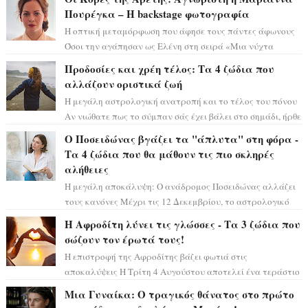
Πουρέγκα – H backstage φωτογραφία
Η οπτική μεταμόρφωση που άφησε τους πάντες άφωνους
Όσοι την αγάπησαν ως Ελένη στη σειρά «Μια νύχτα
μόνο», θα πρέπει τώρα να προετοιμαστο...
Προδοσίες και χρέη τέλος: Τα 4 ζώδια που
αλλάζουν οριστικά ζωή
Η μεγάλη αστρολογική ανατροπή και το τέλος του πόνου
Αν νιώθατε πως το σύμπαν σάς έχει βάλει στο σημάδι, ήρθε
η ώρα να πάρετε μια βαθιά α...
Ο Ποσειδώνας βγάζει τα "άπλυτα" στη φόρα -
Τα 4 ζώδια που θα μάθουν τις πιο σκληρές
αλήθειες
Η μεγάλη αποκάλυψη: Ο ανάδρομος Ποσειδώνας αλλάζει
τους κανόνες Μέχρι τις 12 Δεκεμβρίου, το αστρολογικό
σκηνικό θυμίζει ταινία μυστηρίου ...
Η Αφροδίτη λύνει τις γλώσσες - Τα 3 ζώδια που
σώζουν τον έρωτά τους!
Η επιστροφή της Αφροδίτης βάζει φωτιά στις
αποκαλύψεις Η Τρίτη 4 Αυγούστου αποτελεί ένα τεράστιο
αστρολογικό ορόσημο, καθώς η Αφροδίτη πρ...
Μια Γυναίκα: Ο τραγικός θάνατος στο πρώτο