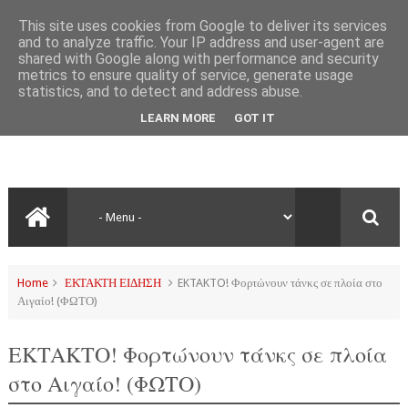
This site uses cookies from Google to deliver its services
and to analyze traffic. Your IP address and user-agent are
shared with Google along with performance and security
metrics to ensure quality of service, generate usage
statistics, and to detect and address abuse.
LEARN MORE
GOT IT
Home
ΕΚΤΑΚΤΗ ΕΙΔΗΣΗ
EKTAKTO! Φορτώνουν τάνκς σε πλοία στο
Αιγαίο! (ΦΩΤΟ)
EKTAKTO! Φορτώνουν τάνκς σε πλοία
στο Αιγαίο! (ΦΩΤΟ)