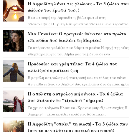
μόνο», θα πρέπει τώρα να προετοιμαστο...
Η Αφροδίτη λύνει τις γλώσσες - Τα 3 ζώδια που
σώζουν τον έρωτά τους!
Η επιστροφή της Αφροδίτης βάζει φωτιά στις
αποκαλύψεις Η Τρίτη 4 Αυγούστου αποτελεί ένα τεράστιο
αστρολογικό ορόσημο, καθώς η Αφροδίτη πρ...
Μια Γυναίκα: Ο τραγικός θάνατος στο πρώτο
επεισόδιο που διαλύει τη Μαρίνα!
Το απέραντο γαλάζιο που βάφεται μαύρο Η αρχή της νέας
υπερπαραγωγής του Alpha μας ταξιδεύει σε ένα
ειδυλλιακό σκηνικό, πλημμυρισμένο από...
Προδοσίες και χρέη τέλος: Τα 4 ζώδια που
αλλάζουν οριστικά ζωή
Η μεγάλη αστρολογική ανατροπή και το τέλος του πόνου
Αν νιώθατε πως το σύμπαν σάς έχει βάλει στο σημάδι, ήρθε
η ώρα να πάρετε μια βαθιά α...
Η απόλυτη αστρολογική εύνοια - Τα 6 ζώδια
που πιάνουν το "τζάκποτ" σήμερα!
Το χρυσό τρίγωνο Ήλιου και Κρόνου μοιράζει επιτυχίες Η
σημερινή ημέρα κρύβει τεράστιες δυναμικές,
αποδεικνύοντας πως η πραγματική επιτυχί...
Η Αφροδίτη "σπάει" τη σιωπή - Τα 3 ζώδια που
ζουν τη μεγαλύτερη ερωτική ανατροπή!