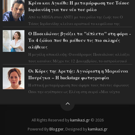
Κρίνο και Αγκάθι: Η μεταμόρφωση του Τάσου
Ιορδανίδη για τον νέο του ρόλο
Από το MEGA στον ΑΝΤ1 με τον ρόλο της ζωής του Ο
Τάσος Ιορδανίδης κλείνει οριστικά το κεφάλαιο της
τεράστιας επιτυχίας «Μια Νύχτα Μόνο» ...
Ο Ποσειδώνας βγάζει τα "άπλυτα" στη φόρα -
Τα 4 ζώδια που θα μάθουν τις πιο σκληρές
αλήθειες
Η μεγάλη αποκάλυψη: Ο ανάδρομος Ποσειδώνας αλλάζει
τους κανόνες Μέχρι τις 12 Δεκεμβρίου, το αστρολογικό
σκηνικό θυμίζει ταινία μυστηρίου ...
Οι Κόρες της Αρετής: Αγνώριστη η Μαριάννα
Πουρέγκα – H backstage φωτογραφία
Η οπτική μεταμόρφωση που άφησε τους πάντες άφωνους
Όσοι την αγάπησαν ως Ελένη στη σειρά «Μια νύχτα
μόνο», θα πρέπει τώρα να προετοιμαστο...
All Rights Reserved by
kamikazi.gr
© 2026
Powered By
Blogger
, Designed by
kamikazi.gr