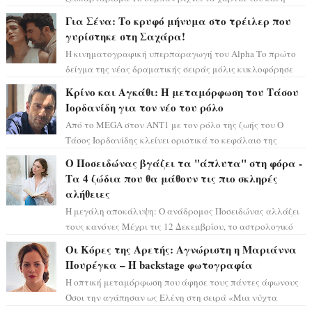
αστρολόγος Έλενορ προειδοποιεί: οι σελην...
Για Σένα: Το κρυφό μήνυμα στο τρέιλερ που
γυρίστηκε στη Σαχάρα!
Η κινηματογραφική υπερπαραγωγή του Alpha Το πρώτο
δείγμα της νέας δραματικής σειράς μόλις κυκλοφόρησε
και η αισθητική του ξεπερνά κάθε π...
Κρίνο και Αγκάθι: Η μεταμόρφωση του Τάσου
Ιορδανίδη για τον νέο του ρόλο
Από το MEGA στον ΑΝΤ1 με τον ρόλο της ζωής του Ο
Τάσος Ιορδανίδης κλείνει οριστικά το κεφάλαιο της
τεράστιας επιτυχίας «Μια Νύχτα Μόνο» ...
Ο Ποσειδώνας βγάζει τα "άπλυτα" στη φόρα -
Τα 4 ζώδια που θα μάθουν τις πιο σκληρές
αλήθειες
Η μεγάλη αποκάλυψη: Ο ανάδρομος Ποσειδώνας αλλάζει
τους κανόνες Μέχρι τις 12 Δεκεμβρίου, το αστρολογικό
σκηνικό θυμίζει ταινία μυστηρίου ...
Οι Κόρες της Αρετής: Αγνώριστη η Μαριάννα
Πουρέγκα – H backstage φωτογραφία
Η οπτική μεταμόρφωση που άφησε τους πάντες άφωνους
Όσοι την αγάπησαν ως Ελένη στη σειρά «Μια νύχτα