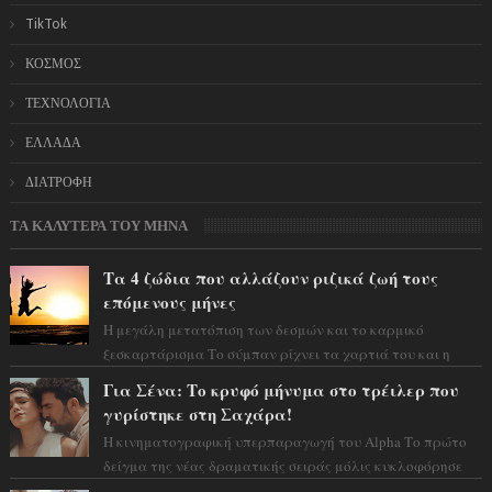
TikTok
ΚΟΣΜΟΣ
ΤΕΧΝΟΛΟΓΙΑ
ΕΛΛΑΔΑ
ΔΙΑΤΡΟΦΗ
ΤΑ ΚΑΛΥΤΕΡΑ ΤΟΥ ΜΗΝΑ
Τα 4 ζώδια που αλλάζουν ριζικά ζωή τους
επόμενους μήνες
Η μεγάλη μετατόπιση των δεσμών και το καρμικό
ξεσκαρτάρισμα Το σύμπαν ρίχνει τα χαρτιά του και η
αστρολόγος Έλενορ προειδοποιεί: οι σελην...
Για Σένα: Το κρυφό μήνυμα στο τρέιλερ που
γυρίστηκε στη Σαχάρα!
Η κινηματογραφική υπερπαραγωγή του Alpha Το πρώτο
δείγμα της νέας δραματικής σειράς μόλις κυκλοφόρησε
και η αισθητική του ξεπερνά κάθε π...