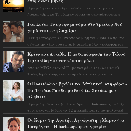
επόμενους μήνες
Η μεγάλη μετατόπιση των δεσμών και το καρμικό
ξεσκαρτάρισμα Το σύμπαν ρίχνει τα χαρτιά του και η
αστρολόγος Έλενορ προειδοποιεί: οι σελην...
Για Σένα: Το κρυφό μήνυμα στο τρέιλερ που
γυρίστηκε στη Σαχάρα!
Η κινηματογραφική υπερπαραγωγή του Alpha Το πρώτο
δείγμα της νέας δραματικής σειράς μόλις κυκλοφόρησε
και η αισθητική του ξεπερνά κάθε π...
Κρίνο και Αγκάθι: Η μεταμόρφωση του Τάσου
Ιορδανίδη για τον νέο του ρόλο
Από το MEGA στον ΑΝΤ1 με τον ρόλο της ζωής του Ο
Τάσος Ιορδανίδης κλείνει οριστικά το κεφάλαιο της
τεράστιας επιτυχίας «Μια Νύχτα Μόνο» ...
Ο Ποσειδώνας βγάζει τα "άπλυτα" στη φόρα -
Τα 4 ζώδια που θα μάθουν τις πιο σκληρές
αλήθειες
Η μεγάλη αποκάλυψη: Ο ανάδρομος Ποσειδώνας αλλάζει
τους κανόνες Μέχρι τις 12 Δεκεμβρίου, το αστρολογικό
σκηνικό θυμίζει ταινία μυστηρίου ...
Οι Κόρες της Αρετής: Αγνώριστη η Μαριάννα
Πουρέγκα – H backstage φωτογραφία