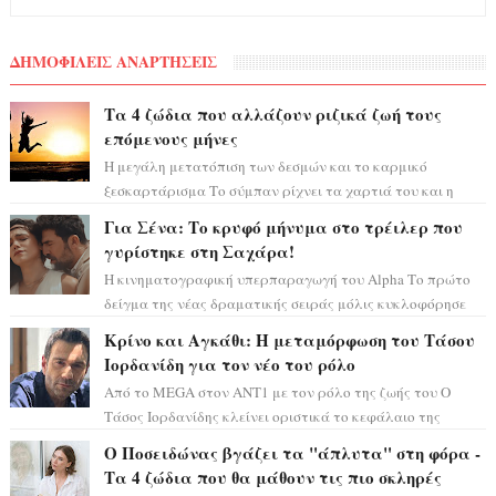
ΔΗΜΟΦΙΛΕΙΣ ΑΝΑΡΤΗΣΕΙΣ
Τα 4 ζώδια που αλλάζουν ριζικά ζωή τους
επόμενους μήνες
Η μεγάλη μετατόπιση των δεσμών και το καρμικό
ξεσκαρτάρισμα Το σύμπαν ρίχνει τα χαρτιά του και η
αστρολόγος Έλενορ προειδοποιεί: οι σελην...
Για Σένα: Το κρυφό μήνυμα στο τρέιλερ που
γυρίστηκε στη Σαχάρα!
Η κινηματογραφική υπερπαραγωγή του Alpha Το πρώτο
δείγμα της νέας δραματικής σειράς μόλις κυκλοφόρησε
και η αισθητική του ξεπερνά κάθε π...
Κρίνο και Αγκάθι: Η μεταμόρφωση του Τάσου
Ιορδανίδη για τον νέο του ρόλο
Από το MEGA στον ΑΝΤ1 με τον ρόλο της ζωής του Ο
Τάσος Ιορδανίδης κλείνει οριστικά το κεφάλαιο της
τεράστιας επιτυχίας «Μια Νύχτα Μόνο» ...
Ο Ποσειδώνας βγάζει τα "άπλυτα" στη φόρα -
Τα 4 ζώδια που θα μάθουν τις πιο σκληρές