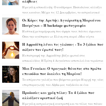
αλήθειες
Η μεγάλη αποκάλυψη: Ο ανάδρομος Ποσειδώνας αλλάζει
τους κανόνες Μέχρι τις 12 Δεκεμβρίου, το αστρολογικό
σκηνικό θυμίζει ταινία μυστηρίου ...
Οι Κόρες της Αρετής: Αγνώριστη η Μαριάννα
Πουρέγκα – H backstage φωτογραφία
Η οπτική μεταμόρφωση που άφησε τους πάντες άφωνους
Όσοι την αγάπησαν ως Ελένη στη σειρά «Μια νύχτα
μόνο», θα πρέπει τώρα να προετοιμαστο...
Η Αφροδίτη λύνει τις γλώσσες - Τα 3 ζώδια που
σώζουν τον έρωτά τους!
Η επιστροφή της Αφροδίτης βάζει φωτιά στις
αποκαλύψεις Η Τρίτη 4 Αυγούστου αποτελεί ένα τεράστιο
αστρολογικό ορόσημο, καθώς η Αφροδίτη πρ...
Μια Γυναίκα: Ο τραγικός θάνατος στο πρώτο
επεισόδιο που διαλύει τη Μαρίνα!
Το απέραντο γαλάζιο που βάφεται μαύρο Η αρχή της νέας
υπερπαραγωγής του Alpha μας ταξιδεύει σε ένα
ειδυλλιακό σκηνικό, πλημμυρισμένο από...
Προδοσίες και χρέη τέλος: Τα 4 ζώδια που
αλλάζουν οριστικά ζωή
Η μεγάλη αστρολογική ανατροπή και το τέλος του πόνου