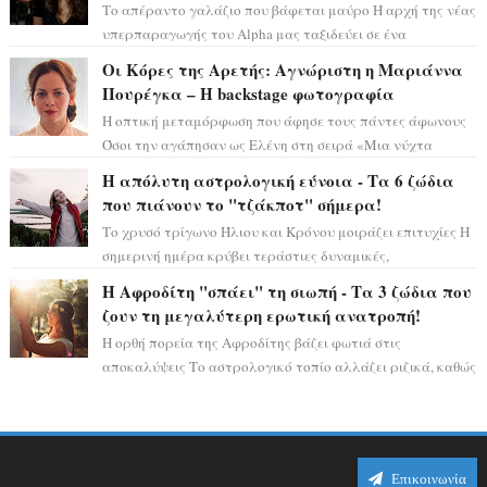
Το απέραντο γαλάζιο που βάφεται μαύρο Η αρχή της νέας
υπερπαραγωγής του Alpha μας ταξιδεύει σε ένα
ειδυλλιακό σκηνικό, πλημμυρισμένο από...
Οι Κόρες της Αρετής: Αγνώριστη η Μαριάννα
Πουρέγκα – H backstage φωτογραφία
Η οπτική μεταμόρφωση που άφησε τους πάντες άφωνους
Όσοι την αγάπησαν ως Ελένη στη σειρά «Μια νύχτα
μόνο», θα πρέπει τώρα να προετοιμαστο...
Η απόλυτη αστρολογική εύνοια - Τα 6 ζώδια
που πιάνουν το "τζάκποτ" σήμερα!
Το χρυσό τρίγωνο Ήλιου και Κρόνου μοιράζει επιτυχίες Η
σημερινή ημέρα κρύβει τεράστιες δυναμικές,
αποδεικνύοντας πως η πραγματική επιτυχί...
Η Αφροδίτη "σπάει" τη σιωπή - Τα 3 ζώδια που
ζουν τη μεγαλύτερη ερωτική ανατροπή!
Η ορθή πορεία της Αφροδίτης βάζει φωτιά στις
αποκαλύψεις Το αστρολογικό τοπίο αλλάζει ριζικά, καθώς
η Αφροδίτη επιστρέφει σε ορθή πορεία ...
Επικοινωνία