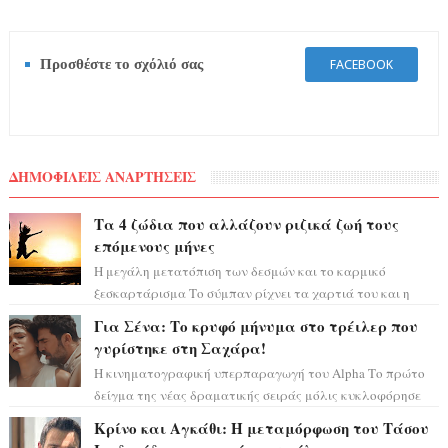
Προσθέστε το σχόλιό σας
FACEBOOK
ΔΗΜΟΦΙΛΕΙΣ ΑΝΑΡΤΗΣΕΙΣ
Τα 4 ζώδια που αλλάζουν ριζικά ζωή τους
επόμενους μήνες
Η μεγάλη μετατόπιση των δεσμών και το καρμικό
ξεσκαρτάρισμα Το σύμπαν ρίχνει τα χαρτιά του και η
αστρολόγος Έλενορ προειδοποιεί: οι σελην...
Για Σένα: Το κρυφό μήνυμα στο τρέιλερ που
γυρίστηκε στη Σαχάρα!
Η κινηματογραφική υπερπαραγωγή του Alpha Το πρώτο
δείγμα της νέας δραματικής σειράς μόλις κυκλοφόρησε
και η αισθητική του ξεπερνά κάθε π...
Κρίνο και Αγκάθι: Η μεταμόρφωση του Τάσου