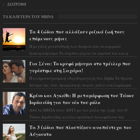
ΔΙΑΤΡΟΦΗ
ΤΑ ΚΑΛΥΤΕΡΑ ΤΟΥ ΜΗΝΑ
Τα 4 ζώδια που αλλάζουν ριζικά ζωή τους
επόμενους μήνες
Η μεγάλη μετατόπιση των δεσμών και το καρμικό
ξεσκαρτάρισμα Το σύμπαν ρίχνει τα χαρτιά του και η
αστρολόγος Έλενορ προειδοποιεί: οι σελην...
Για Σένα: Το κρυφό μήνυμα στο τρέιλερ που
γυρίστηκε στη Σαχάρα!
Η κινηματογραφική υπερπαραγωγή του Alpha Το πρώτο
δείγμα της νέας δραματικής σειράς μόλις κυκλοφόρησε
και η αισθητική του ξεπερνά κάθε π...
Κρίνο και Αγκάθι: Η μεταμόρφωση του Τάσου
Ιορδανίδη για τον νέο του ρόλο
Από το MEGA στον ΑΝΤ1 με τον ρόλο της ζωής του Ο
Τάσος Ιορδανίδης κλείνει οριστικά το κεφάλαιο της
τεράστιας επιτυχίας «Μια Νύχτα Μόνο» ...
Τα 3 ζώδια που πλουτίζουν αναπάντεχα τον
Αύγουστο