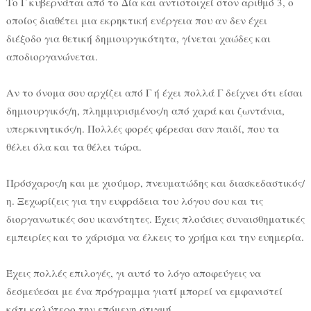
Το Γ κυβερνάται από το Δία και αντιστοιχεί στον αριθμό 3, ο
οποίος διαθέτει μια εκρηκτική ενέργεια που αν δεν έχει
διέξοδο για θετική δημιουργικότητα, γίνεται χαώδες και
αποδιοργανώνεται.
Αν το όνομα σου αρχίζει από Γ ή έχει πολλά Γ δείχνει ότι είσαι
δημιουργικός/η, πλημμυρισμένος/η από χαρά και ζωντάνια,
υπερκινητικός/η. Πολλές φορές φέρεσαι σαν παιδί, που τα
θέλει όλα και τα θέλει τώρα.
Πρόσχαρος/η και με χιούμορ, πνευματώδης και διασκεδαστικός/
η. Ξεχωρίζεις για την ευφράδεια του λόγου σου και τις
διοργανωτικές σου ικανότητες. Έχεις πλούσιες συναισθηματικές
εμπειρίες και το χάρισμα να έλκεις το χρήμα και την ευημερία.
Έχεις πολλές επιλογές, γι αυτό το λόγο αποφεύγεις να
δεσμεύεσαι με ένα πρόγραμμα γιατί μπορεί να εμφανιστεί
κάτι καλύτερο την επόμενη στιγμή.