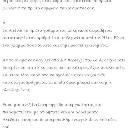
περισσότερες φορές στο όνομα σου, ή αν είναι το πρώτο
φωνήεν ή το πρώτο σύμφωνο του ονόματος σου.
Α
Το Α είναι το πρώτο γράμμα του Ελληνικού αλφαβήτου,
αντιστοιχεί στον αριθμό 1 και κυβερνάται από τον Ήλιο. Είναι
ένα γράμμα πολύ δυνατό και σημειοδοτεί ξεκινήματα.
Αν το όνομά σου αρχίζει από Α ή περιέχει πολλά Α, δείχνει ότι
διακρίνεσαι για τις νοητικές σου ικανότητες, έχεις πολλές ιδέες
και είσαι ιδανικός/η στο να σχεδιάζεις και να ξεκινάς
καινούργια πράγματα, τα οποία όμως μπορεί και να μην
ολοκληρώνεις.
Είσαι μια ανεξάντλητη πηγή δημιουργικότητας που
πειραματίζεται με οτιδήποτε νέο και αδοκίμαστο.
Ανεξάρτητος/η και δημιουργικός/η, ενεργείς όπως πιστεύεις
εσύ.