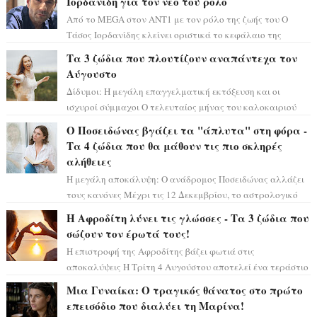
Ιορδανίδη για τον νέο του ρόλο
Από το MEGA στον ΑΝΤ1 με τον ρόλο της ζωής του Ο
Τάσος Ιορδανίδης κλείνει οριστικά το κεφάλαιο της
τεράστιας επιτυχίας «Μια Νύχτα Μόνο» ...
Τα 3 ζώδια που πλουτίζουν αναπάντεχα τον
Αύγουστο
Δίδυμοι: Η μεγάλη επαγγελματική εκτόξευση και οι
ισχυροί σύμμαχοι Ο τελευταίος μήνας του καλοκαιριού
έρχεται να ανατρέψει τα πάντα γύρω α...
Ο Ποσειδώνας βγάζει τα "άπλυτα" στη φόρα -
Τα 4 ζώδια που θα μάθουν τις πιο σκληρές
αλήθειες
Η μεγάλη αποκάλυψη: Ο ανάδρομος Ποσειδώνας αλλάζει
τους κανόνες Μέχρι τις 12 Δεκεμβρίου, το αστρολογικό
σκηνικό θυμίζει ταινία μυστηρίου ...
Η Αφροδίτη λύνει τις γλώσσες - Τα 3 ζώδια που
σώζουν τον έρωτά τους!
Η επιστροφή της Αφροδίτης βάζει φωτιά στις
αποκαλύψεις Η Τρίτη 4 Αυγούστου αποτελεί ένα τεράστιο
αστρολογικό ορόσημο, καθώς η Αφροδίτη πρ...
Μια Γυναίκα: Ο τραγικός θάνατος στο πρώτο
επεισόδιο που διαλύει τη Μαρίνα!