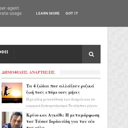
user-agent
erate usage
LEARN MORE
GOT IT
ΟΦΗ
ΔΗΜΟΦΙΛΕΙΣ ΑΝΑΡΤΗΣΕΙΣ
Τα 4 ζώδια που αλλάζουν ριζικά
ζωή τους επόμενους μήνες
Η μεγάλη μετατόπιση των δεσμών και το
καρμικό ξεσκαρτάρισμα Το σύμπαν ρίχνει
τα χαρτιά του και η αστρολόγος Έλενορ
Κρίνο και Αγκάθι: Η μεταμόρφωση
προειδοποιεί: οι σελην...
του Τάσου Ιορδανίδη για τον νέο
του ρόλο