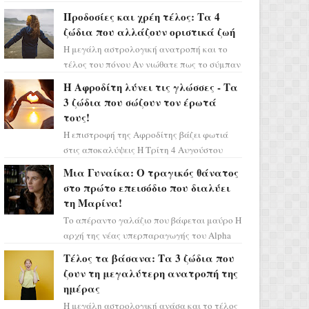
Ελένη στη σειρά «Μια νύχτα μόνο», θα
Προδοσίες και χρέη τέλος: Τα 4
πρέπει τώρα να προετοιμαστο...
ζώδια που αλλάζουν οριστικά ζωή
Η μεγάλη αστρολογική ανατροπή και το
τέλος του πόνου Αν νιώθατε πως το σύμπαν
σάς έχει βάλει στο σημάδι, ήρθε η ώρα να
Η Αφροδίτη λύνει τις γλώσσες - Τα
πάρετε μια βαθιά α...
3 ζώδια που σώζουν τον έρωτά
τους!
Η επιστροφή της Αφροδίτης βάζει φωτιά
στις αποκαλύψεις Η Τρίτη 4 Αυγούστου
αποτελεί ένα τεράστιο αστρολογικό
Μια Γυναίκα: Ο τραγικός θάνατος
ορόσημο, καθώς η Αφροδίτη πρ...
στο πρώτο επεισόδιο που διαλύει
τη Μαρίνα!
Το απέραντο γαλάζιο που βάφεται μαύρο Η
αρχή της νέας υπερπαραγωγής του Alpha
μας ταξιδεύει σε ένα ειδυλλιακό σκηνικό,
Τέλος τα βάσανα: Τα 3 ζώδια που
πλημμυρισμένο από...
ζουν τη μεγαλύτερη ανατροπή της
ημέρας
Η μεγάλη αστρολογική ανάσα και το τέλος