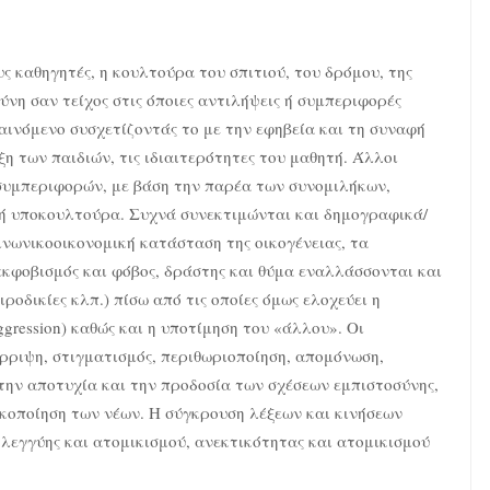
ς καθηγητές, η κουλτούρα του σπιτιού, του δρόμου, της
ύνη σαν τείχος στις όποιες αντιλήψεις ή συμπεριφορές
αινόμενο συσχετίζοντάς το με την εφηβεία και τη συναφή
η των παιδιών, τις ιδιαιτερότητες του μαθητή. Άλλοι
συμπεριφορών, με βάση την παρέα των συνομιλήκων,
κή υποκουλτούρα. Συχνά συνεκτιμώνται και δημογραφικά/
νωνικοοικονομική κατάσταση της οικογένειας, τα
εκφοβισμός και φόβος, δράστης και θύμα εναλλάσσονται και
ιροδικίες κλπ.) πίσω από τις οποίες όμως ελοχεύει η
ggression) καθώς και η υποτίμηση του «άλλου». Οι
ρριψη, στιγματισμός, περιθωριοποίηση, απομόνωση,
στην αποτυχία και την προδοσία των σχέσεων εμπιστοσύνης,
ικοποίηση των νέων. Η σύγκρουση λέξεων και κινήσεων
λεγγύης και ατομικισμού, ανεκτικότητας και ατομικισμού