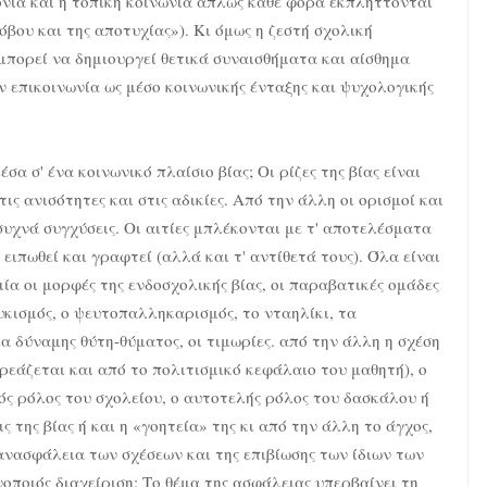
τονιά και η τοπική κοινωνία απλώς κάθε φορά εκπλήττονται
βου και της αποτυχίας»). Κι όμως η ζεστή σχολική
μπορεί να δημιουργεί θετικά συναισθήματα και αίσθημα
 επικοινωνία ως μέσο κοινωνικής ένταξης και ψυχολογικής
α σ' ένα κοινωνικό πλαίσιο βίας; Οι ρίζες της βίας είναι
ις ανισότητες και στις αδικίες. Από την άλλη οι ορισμοί και
 συχνά συγχύσεις. Οι αιτίες μπλέκονται με τ' αποτελέσματα
ιπωθεί και γραφτεί (αλλά και τ' αντίθετά τους). Όλα είναι
ία οι μορφές της ενδοσχολικής βίας, οι παραβατικές ομάδες
ουκισμός, ο ψευτοπαλληκαρισμός, το νταηλίκι, τα
α δύναμης θύτη-θύματος, οι τιμωρίες. από την άλλη η σχέση
ρεάζεται και από το πολιτισμικό κεφάλαιο του μαθητή), ο
ός ρόλος του σχολείου, ο αυτοτελής ρόλος του δασκάλου ή
 της βίας ή και η «γοητεία» της κι από την άλλη το άγχος,
η ανασφάλεια των σχέσεων και της επιβίωσης των ίδιων των
οποιός διαχείριση; Το θέμα της ασφάλειας υπερβαίνει τη