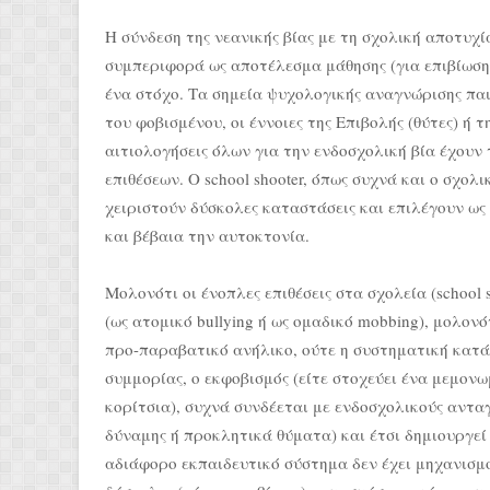
Η σύνδεση της νεανικής βίας με τη σχολική αποτυχί
συμπεριφορά ως αποτέλεσμα μάθησης (για επιβίωση;
ένα στόχο. Τα σημεία ψυχολογικής αναγνώρισης παιδ
του φοβισμένου, οι έννοιες της Επιβολής (θύτες) ή 
αιτιολογήσεις όλων για την ενδοσχολική βία έχου
επιθέσεων. Ο school shooter, όπως συχνά και ο σχο
χειριστούν δύσκολες καταστάσεις και επιλέγουν ως 
και βέβαια την αυτοκτονία.
Μολονότι οι ένοπλες επιθέσεις στα σχολεία (school 
(ως ατομικό bullying ή ως ομαδικό mobbing), μολον
προ-παραβατικό ανήλικο, ούτε η συστηματική κατ
συμμορίας, ο εκφοβισμός (είτε στοχεύει ένα μεμον
κορίτσια), συχνά συνδέεται με ενδοσχολικούς αντ
δύναμης ή προκλητικά θύματα) και έτσι δημιουργε
αδιάφορο εκπαιδευτικό σύστημα δεν έχει μηχανισμ