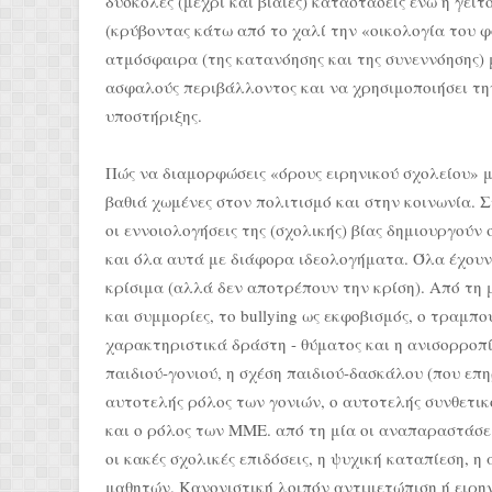
δύσκολες (μέχρι και βίαιες) καταστάσεις ενώ η γει
(κρύβοντας κάτω από το χαλί την «οικολογία του φό
ατμόσφαιρα (της κατανόησης και της συνεννόησης) 
ασφαλούς περιβάλλοντος και να χρησιμοποιήσει την
υποστήριξης.
Πώς να διαμορφώσεις «όρους ειρηνικού σχολείου» μέσ
βαθιά χωμένες στον πολιτισμό και στην κοινωνία. Στ
οι εννοιολογήσεις της (σχολικής) βίας δημιουργούν
και όλα αυτά με διάφορα ιδεολογήματα. Όλα έχουν ε
κρίσιμα (αλλά δεν αποτρέπουν την κρίση). Από τη μ
και συμμορίες, το bullying ως εκφοβισμός, ο τραμπ
χαρακτηριστικά δράστη - θύματος και η ανισορροπί
παιδιού-γονιού, η σχέση παιδιού-δασκάλου (που επη
αυτοτελής ρόλος των γονιών, ο αυτοτελής συνθετικ
και ο ρόλος των ΜΜΕ. από τη μία οι αναπαραστάσεις
οι κακές σχολικές επιδόσεις, η ψυχική καταπίεση, 
μαθητών. Κανονιστική λοιπόν αντιμετώπιση ή ειρην