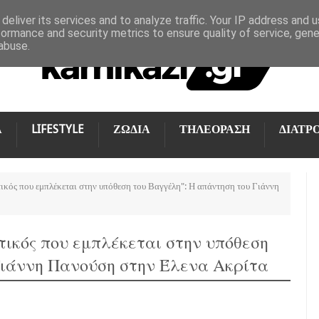
deliver its services and to analyze traffic. Your IP address and 
formance and security metrics to ensure quality of service, gen
abuse.
Α
LIFESTYLE
ΖΩΔΙΑ
ΤΗΛΕΟΡΑΣΗ
ΔΙΑΤΡ
τικός που εμπλέκεται στην υπόθεση του Βαγγέλη": Η απάντηση του Γιάννη
ιτικός που εμπλέκεται στην υπόθεση
Γιάννη Πανούση στην Έλενα Ακρίτα