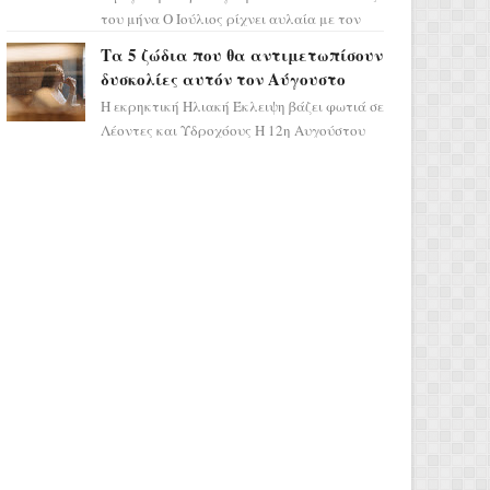
του μήνα Ο Ιούλιος ρίχνει αυλαία με τον
πιο ελπιδοφόρο τρόπο, καθώς η Σελήνη
Τα 5 ζώδια που θα αντιμετωπίσουν
περνάει στο ζώδιο τω...
δυσκολίες αυτόν τον Αύγουστο
Η εκρηκτική Ηλιακή Έκλειψη βάζει φωτιά σε
Λέοντες και Υδροχόους Η 12η Αυγούστου
σηματοδοτεί την έναρξη του αστρολογικού
χάους, καθώς η Ηλια...