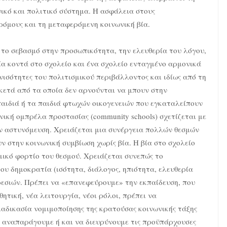
νικό και πολιτικό σύστημα. Η ασφάλεια στους
δρόμους και τη μεταφερόμενη κοινωνική βία.
 το σεβασμό στην προσωπικότητα, την ελευθερία του λόγου,
ία κοντά στο σχολείο και ένα σχολείο ενταγμένο αρμονικά
νισότητες του πολιτισμικού περιβάλλοντος και ιδίως από τη
κετά από τα οποία δεν αρνούνται να μπουν στην
παιδιά ή τα παιδιά φτωχών οικογενειών που εγκαταλείπουν
ωνική ομπρέλα προστασίας (community schools) σχετίζεται με
ην αστυνόμευση. Χρειάζεται μια συνέργεια πολλών θεσμών
υν στην κοινωνική συμβίωση χωρίς βία. Η βία στο σχολείο
ικό φορτίο του θεσμού. Χρειάζεται συνεπώς το
ου δημοκρατία (ισότητα, διάλογος, ηπιότητα, ελευθερία
ρεσιών. Πρέπει να «επανεφεύρουμε» την εκπαίδευση, που
θητική, νέα λειτουργία, νέοι ρόλοι, πρέπει να
ιαδικασία νομιμοποίησης της κρατούσας κοινωνικής τάξης
 ν' αναπαράγουμε ή και να διευρύνουμε τις προϋπάρχουσες