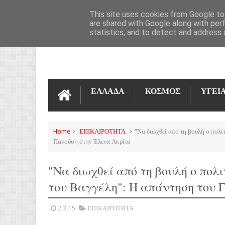
ΌΡΟΙ ΧΡΉΣΗΣ
ΕΠΙΚΟΙΝΩΝΊΑ
This site uses cookies from Google to 
are shared with Google along with per
statistics, and to detect and address 
ΕΛΛΑΔΑ
ΚΟΣΜΟΣ
ΥΓΕΙ
Home
ΕΠΙΚΑΙΡΟΤΗΤΑ
"Να διωχθεί από τη βουλή ο πολι
Πανούση στην Έλενα Ακρίτα
"Να διωχθεί από τη βουλή ο πολ
του Βαγγέλη": Η απάντηση του 
2.3.15
ΕΠΙΚΑΙΡΟΤΗΤΑ