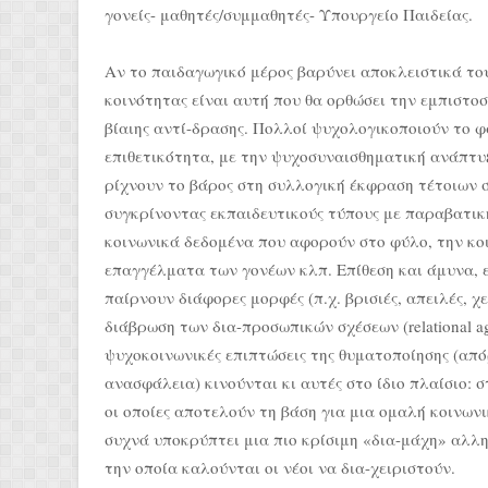
γονείς- μαθητές/συμμαθητές- Υπουργείο Παιδείας.
Αν το παιδαγωγικό μέρος βαρύνει αποκλειστικά του
κοινότητας είναι αυτή που θα ορθώσει την εμπιστοσ
βίαιης αντί-δρασης. Πολλοί ψυχολογικοποιούν το φ
επιθετικότητα, με την ψυχοσυναισθηματική ανάπτυξ
ρίχνουν το βάρος στη συλλογική έκφραση τέτοιων 
συγκρίνοντας εκπαιδευτικούς τύπους με παραβατι
κοινωνικά δεδομένα που αφορούν στο φύλο, την κοι
επαγγέλματα των γονέων κλπ. Επίθεση και άμυνα, 
παίρνουν διάφορες μορφές (π.χ. βρισιές, απειλές, χε
διάβρωση των δια-προσωπικών σχέσεων (relational a
ψυχοκοινωνικές επιπτώσεις της θυματοποίησης (από
ανασφάλεια) κινούνται κι αυτές στο ίδιο πλαίσιο: 
οι οποίες αποτελούν τη βάση για μια ομαλή κοινων
συχνά υποκρύπτει μια πιο κρίσιμη «δια-μάχη» αλλη
την οποία καλούνται οι νέοι να δια-χειριστούν.