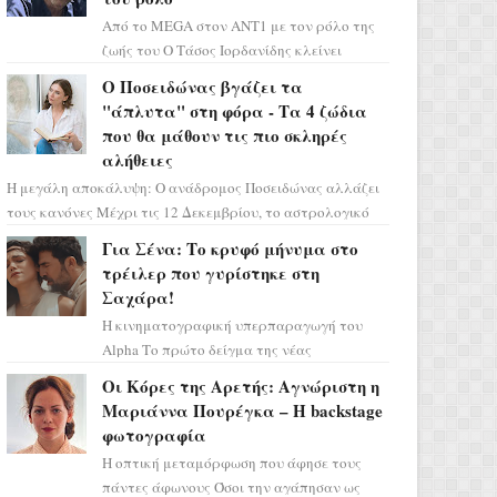
Από το MEGA στον ΑΝΤ1 με τον ρόλο της
ζωής του Ο Τάσος Ιορδανίδης κλείνει
οριστικά το κεφάλαιο της τεράστιας
Ο Ποσειδώνας βγάζει τα
επιτυχίας «Μια Νύχτα Μόνο» ...
"άπλυτα" στη φόρα - Τα 4 ζώδια
που θα μάθουν τις πιο σκληρές
αλήθειες
Η μεγάλη αποκάλυψη: Ο ανάδρομος Ποσειδώνας αλλάζει
τους κανόνες Μέχρι τις 12 Δεκεμβρίου, το αστρολογικό
σκηνικό θυμίζει ταινία μυστηρίου ...
Για Σένα: Το κρυφό μήνυμα στο
τρέιλερ που γυρίστηκε στη
Σαχάρα!
Η κινηματογραφική υπερπαραγωγή του
Alpha Το πρώτο δείγμα της νέας
δραματικής σειράς μόλις κυκλοφόρησε και
Οι Κόρες της Αρετής: Αγνώριστη η
η αισθητική του ξεπερνά κάθε π...
Μαριάννα Πουρέγκα – H backstage
φωτογραφία
Η οπτική μεταμόρφωση που άφησε τους
πάντες άφωνους Όσοι την αγάπησαν ως