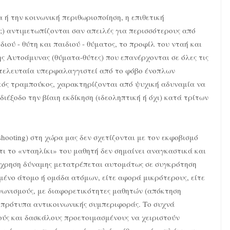
α ή την κοινωνική περιθωριοποίηση, η επιθετική
) αντιμετωπίζονται σαν απειλές για περισσότερους από
ιού - θύτη και παιδιού - θύματος, το προφίλ του νταή και
της Αυτοάμυνας (θύματα-θύτες) που επανέρχονται σε όλες τις
ν τελευταία υπερφαλαγγιστεί από το φόβο ένοπλων
λικός τραμπούκος, χαρακτηρίζονται από ψυχική αδυναμία να
διέξοδο την βίαιη εκδίκηση (ιδεοληπτική ή όχι) κατά τρίτων
shooting) στη χώρα μας δεν σχετίζονται με τον εκφοβισμό
ότι το «νταηλίκι» του μαθητή δεν σημαίνει αναγκαστικά και
άχρηση δύναμης μετατρέπεται αυτομάτως σε συγκρότηση
ωμένο άτομο ή ομάδα ατόμων, είτε αφορά μικρότερους, είτε
αγωνισμούς, με διαφορετικότητες μαθητών (απόκτηση
ί πρότυπα αντικοινωνικής συμπεριφοράς. Το συχνά
ούς και δασκάλους προετοιμασμένους να χειριστούν