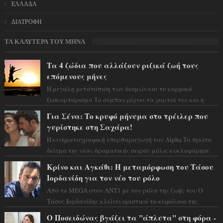
ΕΛΛΑΔΑ
ΔΙΑΤΡΟΦΗ
ΤΑ ΚΑΛΥΤΕΡΑ ΤΟΥ ΜΗΝΑ
Τα 4 ζώδια που αλλάζουν ριζικά ζωή τους
επόμενους μήνες
Η μεγάλη μετατόπιση των δεσμών και το καρμικό
ξεσκαρτάρισμα Το σύμπαν ρίχνει τα χαρτιά του και η
αστρολόγος Έλενορ προειδοποιεί: οι σελην...
Για Σένα: Το κρυφό μήνυμα στο τρέιλερ που
γυρίστηκε στη Σαχάρα!
Η κινηματογραφική υπερπαραγωγή του Alpha Το πρώτο
δείγμα της νέας δραματικής σειράς μόλις κυκλοφόρησε
και η αισθητική του ξεπερνά κάθε π...
Κρίνο και Αγκάθι: Η μεταμόρφωση του Τάσου
Ιορδανίδη για τον νέο του ρόλο
Από το MEGA στον ΑΝΤ1 με τον ρόλο της ζωής του Ο
Τάσος Ιορδανίδης κλείνει οριστικά το κεφάλαιο της
τεράστιας επιτυχίας «Μια Νύχτα Μόνο» ...
Ο Ποσειδώνας βγάζει τα "άπλυτα" στη φόρα -