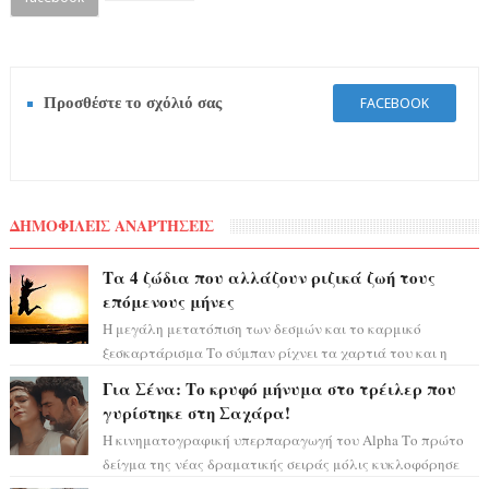
Προσθέστε το σχόλιό σας
FACEBOOK
ΔΗΜΟΦΙΛΕΙΣ ΑΝΑΡΤΗΣΕΙΣ
Τα 4 ζώδια που αλλάζουν ριζικά ζωή τους
επόμενους μήνες
Η μεγάλη μετατόπιση των δεσμών και το καρμικό
ξεσκαρτάρισμα Το σύμπαν ρίχνει τα χαρτιά του και η
αστρολόγος Έλενορ προειδοποιεί: οι σελην...
Για Σένα: Το κρυφό μήνυμα στο τρέιλερ που
γυρίστηκε στη Σαχάρα!
Η κινηματογραφική υπερπαραγωγή του Alpha Το πρώτο
δείγμα της νέας δραματικής σειράς μόλις κυκλοφόρησε
και η αισθητική του ξεπερνά κάθε π...