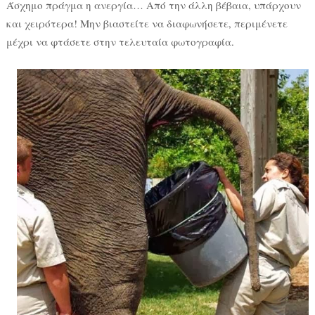
Άσχημο πράγμα η ανεργία… Από την άλλη βέβαια, υπάρχουν
και χειρότερα! Μην βιαστείτε να διαφωνήσετε, περιμένετε
μέχρι να φτάσετε στην τελευταία φωτογραφία.