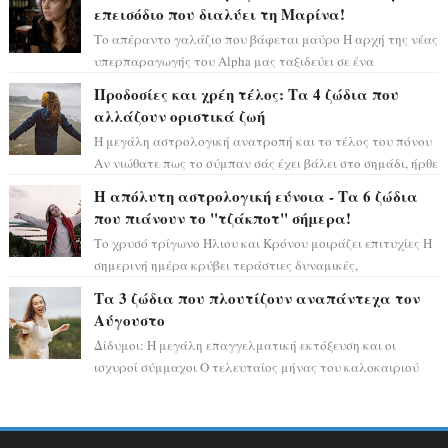
επεισόδιο που διαλύει τη Μαρίνα!
Το απέραντο γαλάζιο που βάφεται μαύρο Η αρχή της νέας
υπερπαραγωγής του Alpha μας ταξιδεύει σε ένα
ειδυλλιακό σκηνικό, πλημμυρισμένο από...
Προδοσίες και χρέη τέλος: Τα 4 ζώδια που
αλλάζουν οριστικά ζωή
Η μεγάλη αστρολογική ανατροπή και το τέλος του πόνου
Αν νιώθατε πως το σύμπαν σάς έχει βάλει στο σημάδι, ήρθε
η ώρα να πάρετε μια βαθιά α...
Η απόλυτη αστρολογική εύνοια - Τα 6 ζώδια
που πιάνουν το "τζάκποτ" σήμερα!
Το χρυσό τρίγωνο Ήλιου και Κρόνου μοιράζει επιτυχίες Η
σημερινή ημέρα κρύβει τεράστιες δυναμικές,
αποδεικνύοντας πως η πραγματική επιτυχί...
Τα 3 ζώδια που πλουτίζουν αναπάντεχα τον
Αύγουστο
Δίδυμοι: Η μεγάλη επαγγελματική εκτόξευση και οι
ισχυροί σύμμαχοι Ο τελευταίος μήνας του καλοκαιριού
έρχεται να ανατρέψει τα πάντα γύρω α...