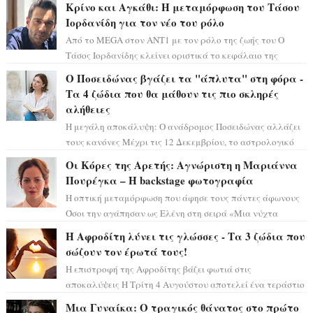
Κρίνο και Αγκάθι: Η μεταμόρφωση του Τάσου
Ιορδανίδη για τον νέο του ρόλο
Από το MEGA στον ΑΝΤ1 με τον ρόλο της ζωής του Ο
Τάσος Ιορδανίδης κλείνει οριστικά το κεφάλαιο της
τεράστιας επιτυχίας «Μια Νύχτα Μόνο» ...
Ο Ποσειδώνας βγάζει τα "άπλυτα" στη φόρα -
Τα 4 ζώδια που θα μάθουν τις πιο σκληρές
αλήθειες
Η μεγάλη αποκάλυψη: Ο ανάδρομος Ποσειδώνας αλλάζει
τους κανόνες Μέχρι τις 12 Δεκεμβρίου, το αστρολογικό
σκηνικό θυμίζει ταινία μυστηρίου ...
Οι Κόρες της Αρετής: Αγνώριστη η Μαριάννα
Πουρέγκα – H backstage φωτογραφία
Η οπτική μεταμόρφωση που άφησε τους πάντες άφωνους
Όσοι την αγάπησαν ως Ελένη στη σειρά «Μια νύχτα
μόνο», θα πρέπει τώρα να προετοιμαστο...
Η Αφροδίτη λύνει τις γλώσσες - Τα 3 ζώδια που
σώζουν τον έρωτά τους!
Η επιστροφή της Αφροδίτης βάζει φωτιά στις
αποκαλύψεις Η Τρίτη 4 Αυγούστου αποτελεί ένα τεράστιο
αστρολογικό ορόσημο, καθώς η Αφροδίτη πρ...
Μια Γυναίκα: Ο τραγικός θάνατος στο πρώτο