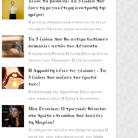
Τέλος τα βάσανα: Τα 3 ζώδια που
πρέπει τώρα να προετοιμαστο...
ζουν τη μεγαλύτερη ανατροπή της
ημέρας
Η μεγάλη αστρολογική ανάσα και το τέλος
του μήνα Ο Ιούλιος ρίχνει αυλαία με τον
πιο ελπιδοφόρο τρόπο, καθώς η Σελήνη
Τα 5 ζώδια που θα αντιμετωπίσουν
περνάει στο ζώδιο τω...
δυσκολίες αυτόν τον Αύγουστο
Η εκρηκτική Ηλιακή Έκλειψη βάζει φωτιά σε
Λέοντες και Υδροχόους Η 12η Αυγούστου
σηματοδοτεί την έναρξη του αστρολογικού
Η Αφροδίτη λύνει τις γλώσσες - Τα
χάους, καθώς η Ηλια...
3 ζώδια που σώζουν τον έρωτά
τους!
Η επιστροφή της Αφροδίτης βάζει φωτιά
στις αποκαλύψεις Η Τρίτη 4 Αυγούστου
αποτελεί ένα τεράστιο αστρολογικό
Μια Γυναίκα: Ο τραγικός θάνατος
ορόσημο, καθώς η Αφροδίτη πρ...
στο πρώτο επεισόδιο που διαλύει
τη Μαρίνα!
Το απέραντο γαλάζιο που βάφεται μαύρο Η
αρχή της νέας υπερπαραγωγής του Alpha