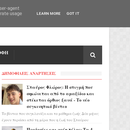
user-agent
erate usage
LEARN MORE
GOT IT
ΟΦΗ
ΔΗΜΟΦΙΛΕΙΣ ΑΝΑΡΤΗΣΕΙΣ
Σταύρος Φλώρος: Η στιγμή που
σηκώνεται από το αμαξίδιο και
στέκεται όρθιος ξανά - Το νέο
συγκινητικό βίντεο
Το βίντεο που συγκλονίζει και το μάθημα ζωής Δύο μήνες
έχουν περάσει από τη μέρα που η ζωή του Σταύρου
Φλώρου άλλαξε για πάντα. Ο πρώην...
Προδοσίες και χρέη τέλος: Τα 4