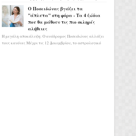
μας ταξιδεύει σε ένα ειδυλλιακό σκηνικό,
Ο Ποσειδώνας βγάζει τα
πλημμυρισμένο από...
"άπλυτα" στη φόρα - Τα 4 ζώδια
που θα μάθουν τις πιο σκληρές
αλήθειες
Η μεγάλη αποκάλυψη: Ο ανάδρομος Ποσειδώνας αλλάζει
τους κανόνες Μέχρι τις 12 Δεκεμβρίου, το αστρολογικό
σκηνικό θυμίζει ταινία μυστηρίου ...