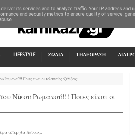
deliver its services and to analyze traffic. Your IP address and 
formance and security metrics to ensure quality of service, gen
abuse.
Α
LIFESTYLE
ΖΩΔΙΑ
ΤΗΛΕΟΡΑΣΗ
ΔΙΑΤΡ
ωμανού!!! Ποιες είναι οι τελευταίες εξελίξεις;
υ Νίκου Ρωμανού!!! Ποιες είναι οι
έρα απεργία πείνας..