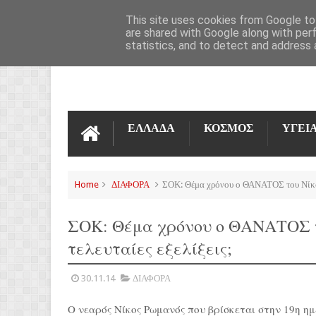
ΌΡΟΙ ΧΡΉΣΗΣ
ΕΠΙΚΟΙΝΩΝΊΑ
This site uses cookies from Google to 
are shared with Google along with per
statistics, and to detect and address 
ΕΛΛΑΔΑ
ΚΟΣΜΟΣ
ΥΓΕΙ
Home
ΔΙΑΦΟΡΑ
ΣΟΚ: Θέμα χρόνου ο ΘΑΝΑΤΟΣ του Νίκου Ρ
ΣΟΚ: Θέμα χρόνου ο ΘΑΝΑΤΟΣ το
τελευταίες εξελίξεις;
30.11.14
ΔΙΑΦΟΡΑ
Ο νεαρός Νίκος Ρωμανός που βρίσκεται στην 19η ημ