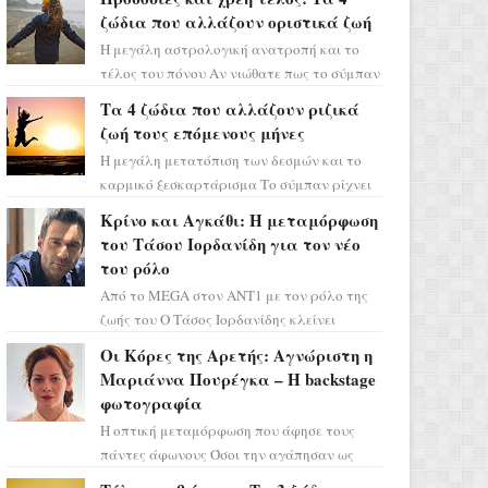
ζώδια που αλλάζουν οριστικά ζωή
Η μεγάλη αστρολογική ανατροπή και το
τέλος του πόνου Αν νιώθατε πως το σύμπαν
σάς έχει βάλει στο σημάδι, ήρθε η ώρα να
Τα 4 ζώδια που αλλάζουν ριζικά
πάρετε μια βαθιά α...
ζωή τους επόμενους μήνες
Η μεγάλη μετατόπιση των δεσμών και το
καρμικό ξεσκαρτάρισμα Το σύμπαν ρίχνει
τα χαρτιά του και η αστρολόγος Έλενορ
Κρίνο και Αγκάθι: Η μεταμόρφωση
προειδοποιεί: οι σελην...
του Τάσου Ιορδανίδη για τον νέο
του ρόλο
Από το MEGA στον ΑΝΤ1 με τον ρόλο της
ζωής του Ο Τάσος Ιορδανίδης κλείνει
οριστικά το κεφάλαιο της τεράστιας
Οι Κόρες της Αρετής: Αγνώριστη η
επιτυχίας «Μια Νύχτα Μόνο» ...
Μαριάννα Πουρέγκα – H backstage
φωτογραφία
Η οπτική μεταμόρφωση που άφησε τους
πάντες άφωνους Όσοι την αγάπησαν ως
Ελένη στη σειρά «Μια νύχτα μόνο», θα