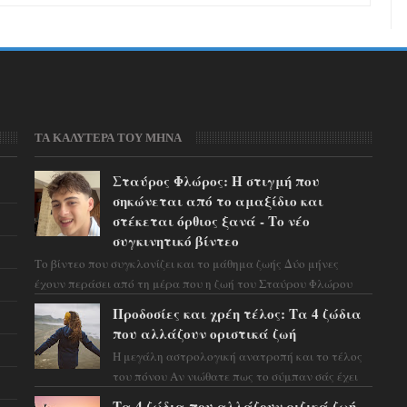
ΤΑ ΚΑΛΥΤΕΡΑ ΤΟΥ ΜΗΝΑ
Σταύρος Φλώρος: Η στιγμή που
σηκώνεται από το αμαξίδιο και
στέκεται όρθιος ξανά - Το νέο
συγκινητικό βίντεο
Το βίντεο που συγκλονίζει και το μάθημα ζωής Δύο μήνες
έχουν περάσει από τη μέρα που η ζωή του Σταύρου Φλώρου
άλλαξε για πάντα. Ο πρώην...
Προδοσίες και χρέη τέλος: Τα 4 ζώδια
που αλλάζουν οριστικά ζωή
Η μεγάλη αστρολογική ανατροπή και το τέλος
του πόνου Αν νιώθατε πως το σύμπαν σάς έχει
βάλει στο σημάδι, ήρθε η ώρα να πάρετε μια
Τα 4 ζώδια που αλλάζουν ριζικά ζωή