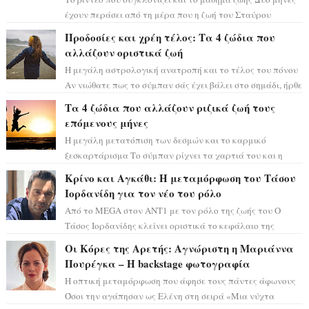
έχουν περάσει από τη μέρα που η ζωή του Σταύρου
Φλώρου άλλαξε για πάντα. Ο πρώην...
Προδοσίες και χρέη τέλος: Τα 4 ζώδια που
αλλάζουν οριστικά ζωή
Η μεγάλη αστρολογική ανατροπή και το τέλος του πόνου
Αν νιώθατε πως το σύμπαν σάς έχει βάλει στο σημάδι, ήρθε
η ώρα να πάρετε μια βαθιά α...
Τα 4 ζώδια που αλλάζουν ριζικά ζωή τους
επόμενους μήνες
Η μεγάλη μετατόπιση των δεσμών και το καρμικό
ξεσκαρτάρισμα Το σύμπαν ρίχνει τα χαρτιά του και η
αστρολόγος Έλενορ προειδοποιεί: οι σελην...
Κρίνο και Αγκάθι: Η μεταμόρφωση του Τάσου
Ιορδανίδη για τον νέο του ρόλο
Από το MEGA στον ΑΝΤ1 με τον ρόλο της ζωής του Ο
Τάσος Ιορδανίδης κλείνει οριστικά το κεφάλαιο της
τεράστιας επιτυχίας «Μια Νύχτα Μόνο» ...
Οι Κόρες της Αρετής: Αγνώριστη η Μαριάννα
Πουρέγκα – H backstage φωτογραφία
Η οπτική μεταμόρφωση που άφησε τους πάντες άφωνους
Όσοι την αγάπησαν ως Ελένη στη σειρά «Μια νύχτα