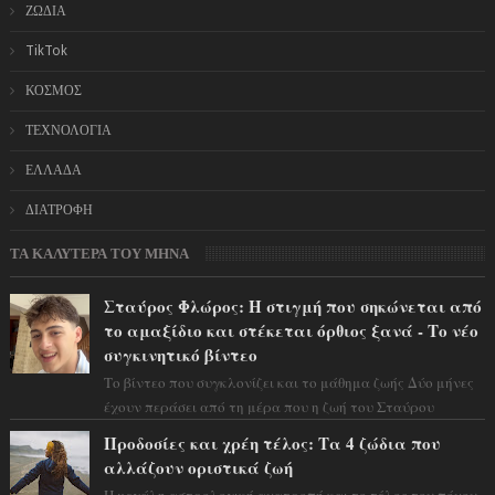
ΖΩΔΙΑ
TikTok
ΚΟΣΜΟΣ
ΤΕΧΝΟΛΟΓΙΑ
ΕΛΛΑΔΑ
ΔΙΑΤΡΟΦΗ
ΤΑ ΚΑΛΥΤΕΡΑ ΤΟΥ ΜΗΝΑ
Σταύρος Φλώρος: Η στιγμή που σηκώνεται από
το αμαξίδιο και στέκεται όρθιος ξανά - Το νέο
συγκινητικό βίντεο
Το βίντεο που συγκλονίζει και το μάθημα ζωής Δύο μήνες
έχουν περάσει από τη μέρα που η ζωή του Σταύρου
Φλώρου άλλαξε για πάντα. Ο πρώην...
Προδοσίες και χρέη τέλος: Τα 4 ζώδια που
αλλάζουν οριστικά ζωή
Η μεγάλη αστρολογική ανατροπή και το τέλος του πόνου