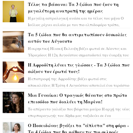
μόνο», θα πρέπει τώρα να προετοιμαστο...
Τέλος τα βάσανα: Τα 3 ζώδια που ζουν τη
μεγαλύτερη ανατροπή της ημέρας
Η μεγάλη αστρολογική ανάσα και το τέλος του μήνα Ο
Ιούλιος ρίχνει αυλαία με τον πιο ελπιδοφόρο τρόπο,
καθώς η Σελήνη περνάει στο ζώδιο τω...
Τα 5 ζώδια που θα αντιμετωπίσουν δυσκολίες
αυτόν τον Αύγουστο
Η εκρηκτική Ηλιακή Έκλειψη βάζει φωτιά σε Λέοντες και
Υδροχόους Η 12η Αυγούστου σηματοδοτεί την έναρξη του
αστρολογικού χάους, καθώς η Ηλια...
Η Αφροδίτη λύνει τις γλώσσες - Τα 3 ζώδια που
σώζουν τον έρωτά τους!
Η επιστροφή της Αφροδίτης βάζει φωτιά στις
αποκαλύψεις Η Τρίτη 4 Αυγούστου αποτελεί ένα τεράστιο
αστρολογικό ορόσημο, καθώς η Αφροδίτη πρ...
Μια Γυναίκα: Ο τραγικός θάνατος στο πρώτο
επεισόδιο που διαλύει τη Μαρίνα!
Το απέραντο γαλάζιο που βάφεται μαύρο Η αρχή της νέας
υπερπαραγωγής του Alpha μας ταξιδεύει σε ένα
ειδυλλιακό σκηνικό, πλημμυρισμένο από...
Ο Ποσειδώνας βγάζει τα "άπλυτα" στη φόρα -
Τα 4 ζώδια που θα μάθουν τις πιο σκληρές