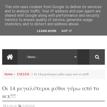
This site uses cookies from Google to deliver its services
and to analyze traffic. Your IP address and user-agent are
shared with Google along with performance and security
metrics to ensure quality of service, generate usage
statistics, and to detect and address abuse.
LEARN MORE
GOT IT
Home
ΣΧΕΣΕΙΣ
Οι 14 μεγαλύτεροι μύθοι γύρω από το sεx!!!
Οι 14 μεγαλύτεροι μύθοι γύρω από το
sεx!!!
3.10.14
ΣΧΕΣΕΙΣ