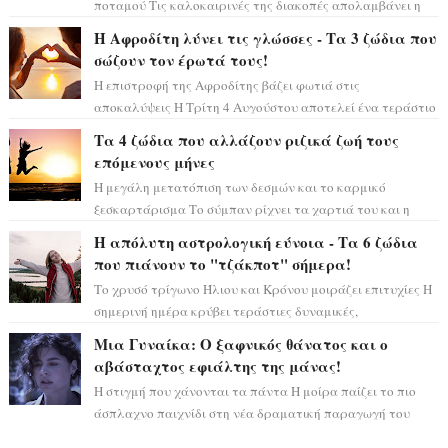
ποταμού Τις καλοκαιρινές της διακοπές απολαμβάνει η
Κλέλια Ανδριολάτου και φροντίζει ...
Η Αφροδίτη λύνει τις γλώσσες - Τα 3 ζώδια που
σώζουν τον έρωτά τους!
Η επιστροφή της Αφροδίτης βάζει φωτιά στις
αποκαλύψεις Η Τρίτη 4 Αυγούστου αποτελεί ένα τεράστιο
αστρολογικό ορόσημο, καθώς η Αφροδίτη πρ...
Τα 4 ζώδια που αλλάζουν ριζικά ζωή τους
επόμενους μήνες
Η μεγάλη μετατόπιση των δεσμών και το καρμικό
ξεσκαρτάρισμα Το σύμπαν ρίχνει τα χαρτιά του και η
αστρολόγος Έλενορ προειδοποιεί: οι σελην...
Η απόλυτη αστρολογική εύνοια - Τα 6 ζώδια
που πιάνουν το "τζάκποτ" σήμερα!
Το χρυσό τρίγωνο Ήλιου και Κρόνου μοιράζει επιτυχίες Η
σημερινή ημέρα κρύβει τεράστιες δυναμικές,
αποδεικνύοντας πως η πραγματική επιτυχί...
Μια Γυναίκα: Ο ξαφνικός θάνατος και ο
αβάσταχτος εφιάλτης της μάνας!
Η στιγμή που χάνονται τα πάντα Η μοίρα παίζει το πιο
άσπλαχνο παιχνίδι στη νέα δραματική παραγωγή του
Alpha, ρίχνοντας την πρωταγωνίστρι...