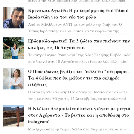
δείγμα της νέας δραματικής σειράς μόλις κυκλοφόρησε
και η αισθητική του ξεπερνά κάθε π...
Κρίνο και Αγκάθι: Η μεταμόρφωση του Τάσου
Ιορδανίδη για τον νέο του ρόλο
Από το MEGA στον ΑΝΤ1 με τον ρόλο της ζωής του Ο
Τάσος Ιορδανίδης κλείνει οριστικά το κεφάλαιο της
τεράστιας επιτυχίας «Μια Νύχτα Μόνο» ...
Εβδομάδα-φωτιά! Τα 3 ζώδια που πιάνουν την
καλή ως τις 16 Αυγούστου.
Το αστρολογικό "τσουνάμι" της Νέας Σελήνης Η εβδομάδα
που ξεκινά στις 10 Αυγούστου δεν είναι απλώς άλλη μία
συνηθισμένη περίοδο...
Ο Ποσειδώνας βγάζει τα "άπλυτα" στη φόρα -
Τα 4 ζώδια που θα μάθουν τις πιο σκληρές
αλήθειες
Η μεγάλη αποκάλυψη: Ο ανάδρομος Ποσειδώνας αλλάζει
τους κανόνες Μέχρι τις 12 Δεκεμβρίου, το αστρολογικό
σκηνικό θυμίζει ταινία μυστηρίου ...
Η Κλέλια Ανδριολάτου κάνει γιόγκα με μαγιό
στον Αχέροντα - Το βίντεο και η αποθέωση στο
instagram!
Μια ξεχωριστή εμπειρία δίπλα στα παγωμένα νερά του