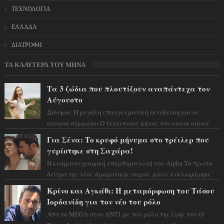
ΤΕΧΝΟΛΟΓΙΑ
ΕΛΛΑΔΑ
ΔΙΑΤΡΟΦΗ
ΤΑ ΚΑΛΥΤΕΡΑ ΤΟΥ ΜΗΝΑ
Τα 3 ζώδια που πλουτίζουν αναπάντεχα τον
Αύγουστο
Δίδυμοι: Η μεγάλη επαγγελματική εκτόξευση και οι
ισχυροί σύμμαχοι Ο τελευταίος μήνας του καλοκαιριού
έρχεται να ανατρέψει τα πάντα γύρω α...
Για Σένα: Το κρυφό μήνυμα στο τρέιλερ που
γυρίστηκε στη Σαχάρα!
Η κινηματογραφική υπερπαραγωγή του Alpha Το πρώτο
δείγμα της νέας δραματικής σειράς μόλις κυκλοφόρησε
και η αισθητική του ξεπερνά κάθε π...
Κρίνο και Αγκάθι: Η μεταμόρφωση του Τάσου
Ιορδανίδη για τον νέο του ρόλο
Από το MEGA στον ΑΝΤ1 με τον ρόλο της ζωής του Ο