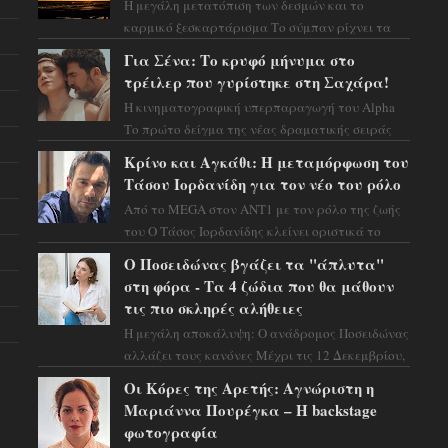
Η μεγάλη μετατόπιση των δεσμών και το
καρμικό ξεσκαρτάρισμα Το σύμπαν ρίχνει τα
χαρτιά του και η αστρολόγος Έλενορ
Για Σένα: Το κρυφό μήνυμα στο
προειδοποιεί: οι σελην...
τρέιλερ που γυρίστηκε στη Σαχάρα!
Η κινηματογραφική υπερπαραγωγή του Alpha
Το πρώτο δείγμα της νέας δραματικής σειράς
μόλις κυκλοφόρησε και η αισθητική του ξεπερνά
Κρίνο και Αγκάθι: Η μεταμόρφωση του
κάθε π...
Τάσου Ιορδανίδη για τον νέο του ρόλο
Από το MEGA στον ΑΝΤ1 με τον ρόλο της ζωής
του Ο Τάσος Ιορδανίδης κλείνει οριστικά το
κεφάλαιο της τεράστιας επιτυχίας «Μια Νύχτα
Ο Ποσειδώνας βγάζει τα "άπλυτα"
Μόνο» ...
στη φόρα - Τα 4 ζώδια που θα μάθουν
τις πιο σκληρές αλήθειες
Η μεγάλη αποκάλυψη: Ο ανάδρομος Ποσειδώνας
αλλάζει τους κανόνες Μέχρι τις 12 Δεκεμβρίου,
το αστρολογικό σκηνικό θυμίζει ταινία
Οι Κόρες της Αρετής: Αγνώριστη η
μυστηρίου ...
Μαριάννα Πουρέγκα – H backstage
φωτογραφία