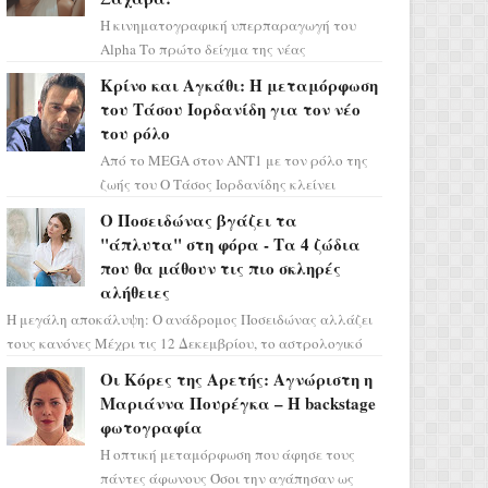
Η κινηματογραφική υπερπαραγωγή του
Alpha Το πρώτο δείγμα της νέας
δραματικής σειράς μόλις κυκλοφόρησε και
Κρίνο και Αγκάθι: Η μεταμόρφωση
η αισθητική του ξεπερνά κάθε π...
του Τάσου Ιορδανίδη για τον νέο
του ρόλο
Από το MEGA στον ΑΝΤ1 με τον ρόλο της
ζωής του Ο Τάσος Ιορδανίδης κλείνει
οριστικά το κεφάλαιο της τεράστιας
Ο Ποσειδώνας βγάζει τα
επιτυχίας «Μια Νύχτα Μόνο» ...
"άπλυτα" στη φόρα - Τα 4 ζώδια
που θα μάθουν τις πιο σκληρές
αλήθειες
Η μεγάλη αποκάλυψη: Ο ανάδρομος Ποσειδώνας αλλάζει
τους κανόνες Μέχρι τις 12 Δεκεμβρίου, το αστρολογικό
σκηνικό θυμίζει ταινία μυστηρίου ...
Οι Κόρες της Αρετής: Αγνώριστη η
Μαριάννα Πουρέγκα – H backstage
φωτογραφία
Η οπτική μεταμόρφωση που άφησε τους
πάντες άφωνους Όσοι την αγάπησαν ως