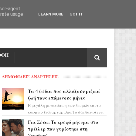
user-agent
erate usage
LEARN MORE
GOT IT
ΟΦΗ
ΔΗΜΟΦΙΛΕΙΣ ΑΝΑΡΤΗΣΕΙΣ
Τα 4 ζώδια που αλλάζουν ριζικά
ζωή τους επόμενους μήνες
Η μεγάλη μετατόπιση των δεσμών και το
καρμικό ξεσκαρτάρισμα Το σύμπαν ρίχνει
τα χαρτιά του και η αστρολόγος Έλενορ
Για Σένα: Το κρυφό μήνυμα στο
προειδοποιεί: οι σελην...
τρέιλερ που γυρίστηκε στη
Σαχάρα!