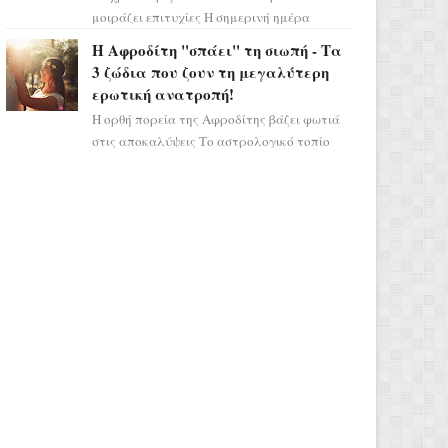
μοιράζει επιτυχίες Η σημερινή ημέρα
κρύβει τεράστιες δυναμικές,
Η Αφροδίτη "σπάει" τη σιωπή - Τα
αποδεικνύοντας πως η πραγματική
3 ζώδια που ζουν τη μεγαλύτερη
επιτυχί...
ερωτική ανατροπή!
Η ορθή πορεία της Αφροδίτης βάζει φωτιά
στις αποκαλύψεις Το αστρολογικό τοπίο
αλλάζει ριζικά, καθώς η Αφροδίτη
επιστρέφει σε ορθή πορεία ...