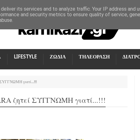
deliver its services and to analyze traffic. Your IP address and 
formance and security metrics to ensure quality of service, gen
abuse.
Α
LIFESTYLE
ΖΩΔΙΑ
ΤΗΛΕΟΡΑΣΗ
ΔΙΑΤΡ
 ΣΥΓΓΝΩΜΗ γιατί...!!!
RA ζητεί ΣΥΓΓΝΩΜΗ γιατί...!!!