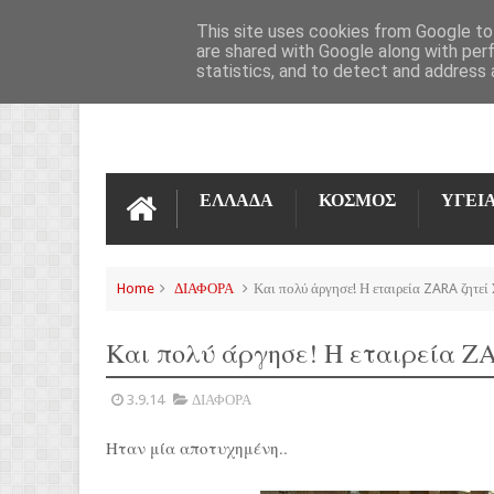
ΌΡΟΙ ΧΡΉΣΗΣ
ΕΠΙΚΟΙΝΩΝΊΑ
This site uses cookies from Google to 
are shared with Google along with per
statistics, and to detect and address 
ΕΛΛΑΔΑ
ΚΟΣΜΟΣ
ΥΓΕΙ
Home
ΔΙΑΦΟΡΑ
Και πολύ άργησε! Η εταιρεία ZARA ζητεί
Και πολύ άργησε! Η εταιρεία ZA
3.9.14
ΔΙΑΦΟΡΑ
Ηταν μία αποτυχημένη..