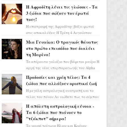
Ελένη στη σειρά «Μια νύχτα μόνο», θα
Η Αφροδίτη λύνει τις γλώσσες - Τα
πρέπει τώρα να προετοιμαστο...
3 ζώδια που σώζουν τον έρωτά
τους!
Η επιστροφή της Αφροδίτης βάζει φωτιά
στις αποκαλύψεις Η Τρίτη 4 Αυγούστου
αποτελεί ένα τεράστιο αστρολογικό
Μια Γυναίκα: Ο τραγικός θάνατος
ορόσημο, καθώς η Αφροδίτη πρ...
στο πρώτο επεισόδιο που διαλύει
τη Μαρίνα!
Το απέραντο γαλάζιο που βάφεται μαύρο Η
αρχή της νέας υπερπαραγωγής του Alpha
μας ταξιδεύει σε ένα ειδυλλιακό σκηνικό,
Προδοσίες και χρέη τέλος: Τα 4
πλημμυρισμένο από...
ζώδια που αλλάζουν οριστικά ζωή
Η μεγάλη αστρολογική ανατροπή και το
τέλος του πόνου Αν νιώθατε πως το σύμπαν
σάς έχει βάλει στο σημάδι, ήρθε η ώρα να
Η απόλυτη αστρολογική εύνοια -
πάρετε μια βαθιά α...
Τα 6 ζώδια που πιάνουν το
"τζάκποτ" σήμερα!
Το χρυσό τρίγωνο Ήλιου και Κρόνου