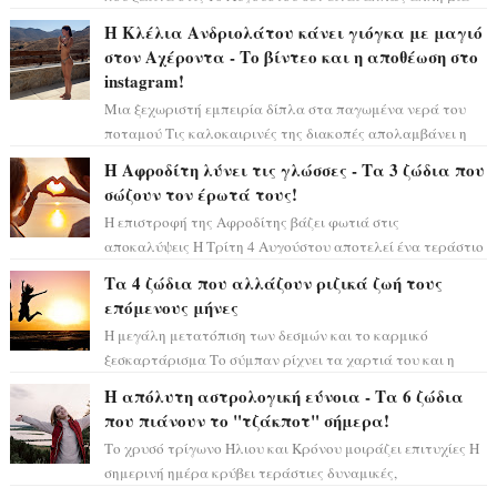
συνηθισμένη περίοδο...
Η Κλέλια Ανδριολάτου κάνει γιόγκα με μαγιό
στον Αχέροντα - Το βίντεο και η αποθέωση στο
instagram!
Μια ξεχωριστή εμπειρία δίπλα στα παγωμένα νερά του
ποταμού Τις καλοκαιρινές της διακοπές απολαμβάνει η
Κλέλια Ανδριολάτου και φροντίζει ...
Η Αφροδίτη λύνει τις γλώσσες - Τα 3 ζώδια που
σώζουν τον έρωτά τους!
Η επιστροφή της Αφροδίτης βάζει φωτιά στις
αποκαλύψεις Η Τρίτη 4 Αυγούστου αποτελεί ένα τεράστιο
αστρολογικό ορόσημο, καθώς η Αφροδίτη πρ...
Τα 4 ζώδια που αλλάζουν ριζικά ζωή τους
επόμενους μήνες
Η μεγάλη μετατόπιση των δεσμών και το καρμικό
ξεσκαρτάρισμα Το σύμπαν ρίχνει τα χαρτιά του και η
αστρολόγος Έλενορ προειδοποιεί: οι σελην...
Η απόλυτη αστρολογική εύνοια - Τα 6 ζώδια
που πιάνουν το "τζάκποτ" σήμερα!
Το χρυσό τρίγωνο Ήλιου και Κρόνου μοιράζει επιτυχίες Η
σημερινή ημέρα κρύβει τεράστιες δυναμικές,