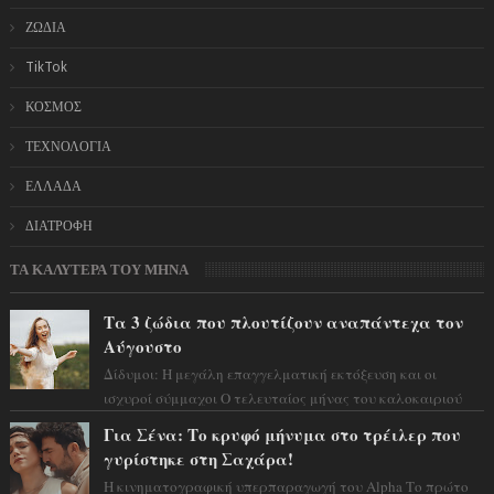
ΖΩΔΙΑ
TikTok
ΚΟΣΜΟΣ
ΤΕΧΝΟΛΟΓΙΑ
ΕΛΛΑΔΑ
ΔΙΑΤΡΟΦΗ
ΤΑ ΚΑΛΥΤΕΡΑ ΤΟΥ ΜΗΝΑ
Τα 3 ζώδια που πλουτίζουν αναπάντεχα τον
Αύγουστο
Δίδυμοι: Η μεγάλη επαγγελματική εκτόξευση και οι
ισχυροί σύμμαχοι Ο τελευταίος μήνας του καλοκαιριού
έρχεται να ανατρέψει τα πάντα γύρω α...
Για Σένα: Το κρυφό μήνυμα στο τρέιλερ που
γυρίστηκε στη Σαχάρα!
Η κινηματογραφική υπερπαραγωγή του Alpha Το πρώτο