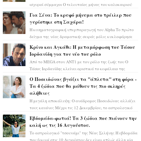
ισχυροί σύμμαχοι Ο τελευταίος μήνας του καλοκαιριού
έρχεται να ανατρέψει τα πάντα γύρω α...
Για Σένα: Το κρυφό μήνυμα στο τρέιλερ που
γυρίστηκε στη Σαχάρα!
Η κινηματογραφική υπερπαραγωγή του Alpha Το πρώτο
δείγμα της νέας δραματικής σειράς μόλις κυκλοφόρησε
και η αισθητική του ξεπερνά κάθε π...
Κρίνο και Αγκάθι: Η μεταμόρφωση του Τάσου
Ιορδανίδη για τον νέο του ρόλο
Από το MEGA στον ΑΝΤ1 με τον ρόλο της ζωής του Ο
Τάσος Ιορδανίδης κλείνει οριστικά το κεφάλαιο της
τεράστιας επιτυχίας «Μια Νύχτα Μόνο» ...
Ο Ποσειδώνας βγάζει τα "άπλυτα" στη φόρα -
Τα 4 ζώδια που θα μάθουν τις πιο σκληρές
αλήθειες
Η μεγάλη αποκάλυψη: Ο ανάδρομος Ποσειδώνας αλλάζει
τους κανόνες Μέχρι τις 12 Δεκεμβρίου, το αστρολογικό
σκηνικό θυμίζει ταινία μυστηρίου ...
Εβδομάδα-φωτιά! Τα 3 ζώδια που πιάνουν την
καλή ως τις 16 Αυγούστου.
Το αστρολογικό "τσουνάμι" της Νέας Σελήνης Η εβδομάδα
που ξεκινά στις 10 Αυγούστου δεν είναι απλώς άλλη μία