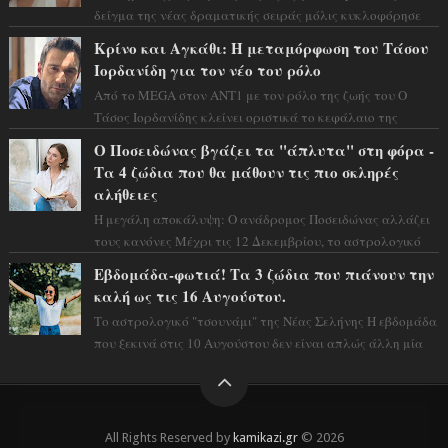
δείγμα της νέας δραματικής σειράς μόλις κυκλοφόρησε
και η αισθητική του ξεπερνά κάθε π...
Κρίνο και Αγκάθι: Η μεταμόρφωση του Τάσου
Ιορδανίδη για τον νέο του ρόλο
Από το MEGA στον ΑΝΤ1 με τον ρόλο της ζωής του Ο
Τάσος Ιορδανίδης κλείνει οριστικά το κεφάλαιο της
τεράστιας επιτυχίας «Μια Νύχτα Μόνο» ...
Ο Ποσειδώνας βγάζει τα "άπλυτα" στη φόρα -
Τα 4 ζώδια που θα μάθουν τις πιο σκληρές
αλήθειες
Η μεγάλη αποκάλυψη: Ο ανάδρομος Ποσειδώνας αλλάζει
τους κανόνες Μέχρι τις 12 Δεκεμβρίου, το αστρολογικό
σκηνικό θυμίζει ταινία μυστηρίου ...
Εβδομάδα-φωτιά! Τα 3 ζώδια που πιάνουν την
καλή ως τις 16 Αυγούστου.
Το αστρολογικό "τσουνάμι" της Νέας Σελήνης Η εβδομάδα
που ξεκινά στις 10 Αυγούστου δεν είναι απλώς άλλη μία
συνηθισμένη περίοδο...
All Rights Reserved by
kamikazi.gr
© 2026