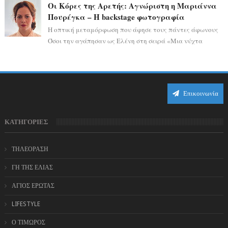
αποδεικνύοντας πως η πραγματική επιτυχί...
Οι Κόρες της Αρετής: Αγνώριστη η Μαριάννα
Πουρέγκα – H backstage φωτογραφία
Η οπτική μεταμόρφωση που άφησε τους πάντες άφωνους
Όσοι την αγάπησαν ως Ελένη στη σειρά «Μια νύχτα
μόνο», θα πρέπει τώρα να προετοιμαστο...
Επικοινωνία
ΚΑΤΗΓΟΡΙΕΣ
ΤΗΛΕΟΡΑΣΗ
ΓΗ ΤΗΣ ΕΛΙΑΣ
ΑΓΙΟΣ ΕΡΩΤΑΣ
LIFESTYLE
Ο ΤΙΜΩΡΟΣ