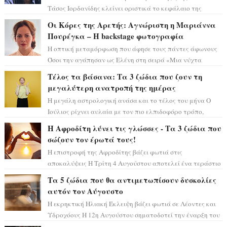
Τάσος Ιορδανίδης κλείνει οριστικά το κεφάλαιο της
τεράστιας επιτυχίας «Μια Νύχτα Μόνο» ...
Οι Κόρες της Αρετής: Αγνώριστη η Μαριάννα
Πουρέγκα – H backstage φωτογραφία
Η οπτική μεταμόρφωση που άφησε τους πάντες άφωνους
Όσοι την αγάπησαν ως Ελένη στη σειρά «Μια νύχτα
μόνο», θα πρέπει τώρα να προετοιμαστο...
Τέλος τα βάσανα: Τα 3 ζώδια που ζουν τη
μεγαλύτερη ανατροπή της ημέρας
Η μεγάλη αστρολογική ανάσα και το τέλος του μήνα Ο
Ιούλιος ρίχνει αυλαία με τον πιο ελπιδοφόρο τρόπο,
καθώς η Σελήνη περνάει στο ζώδιο τω...
Η Αφροδίτη λύνει τις γλώσσες - Τα 3 ζώδια που
σώζουν τον έρωτά τους!
Η επιστροφή της Αφροδίτης βάζει φωτιά στις
αποκαλύψεις Η Τρίτη 4 Αυγούστου αποτελεί ένα τεράστιο
αστρολογικό ορόσημο, καθώς η Αφροδίτη πρ...
Τα 5 ζώδια που θα αντιμετωπίσουν δυσκολίες
αυτόν τον Αύγουστο
Η εκρηκτική Ηλιακή Έκλειψη βάζει φωτιά σε Λέοντες και
Υδροχόους Η 12η Αυγούστου σηματοδοτεί την έναρξη του
αστρολογικού χάους, καθώς η Ηλια...