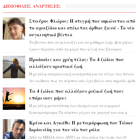
ΔΗΜΟΦΙΛΕΙΣ ΑΝΑΡΤΗΣΕΙΣ
Σταύρος Φλώρος: Η στιγμή που σηκώνεται από
το αμαξίδιο και στέκεται όρθιος ξανά - Το νέο
συγκινητικό βίντεο
Το βίντεο που συγκλονίζει και το μάθημα ζωής Δύο μήνες
έχουν περάσει από τη μέρα που η ζωή του Σταύρου
Φλώρου άλλαξε για πάντα. Ο πρώην...
Προδοσίες και χρέη τέλος: Τα 4 ζώδια που
αλλάζουν οριστικά ζωή
Η μεγάλη αστρολογική ανατροπή και το τέλος του πόνου
Αν νιώθατε πως το σύμπαν σάς έχει βάλει στο σημάδι, ήρθε
η ώρα να πάρετε μια βαθιά α...
Τα 4 ζώδια που αλλάζουν ριζικά ζωή τους
επόμενους μήνες
Η μεγάλη μετατόπιση των δεσμών και το καρμικό
ξεσκαρτάρισμα Το σύμπαν ρίχνει τα χαρτιά του και η
αστρολόγος Έλενορ προειδοποιεί: οι σελην...
Κρίνο και Αγκάθι: Η μεταμόρφωση του Τάσου
Ιορδανίδη για τον νέο του ρόλο
Από το MEGA στον ΑΝΤ1 με τον ρόλο της ζωής του Ο