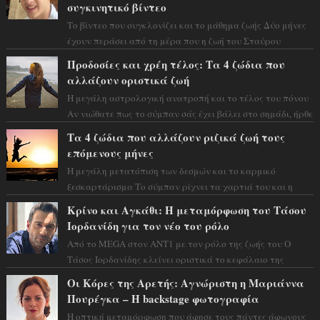
συγκινητικό βίντεο
Το βίντεο που συγκλονίζει και το μάθημα ζωής Δύο μήνες
έχουν περάσει από τη μέρα που η ζωή του Σταύρου
Φλώρου άλλαξε για πάντα. Ο πρώην...
Προδοσίες και χρέη τέλος: Τα 4 ζώδια που
αλλάζουν οριστικά ζωή
Η μεγάλη αστρολογική ανατροπή και το τέλος του πόνου
Αν νιώθατε πως το σύμπαν σάς έχει βάλει στο σημάδι, ήρθε
η ώρα να πάρετε μια βαθιά α...
Τα 4 ζώδια που αλλάζουν ριζικά ζωή τους
επόμενους μήνες
Η μεγάλη μετατόπιση των δεσμών και το καρμικό
ξεσκαρτάρισμα Το σύμπαν ρίχνει τα χαρτιά του και η
αστρολόγος Έλενορ προειδοποιεί: οι σελην...
Κρίνο και Αγκάθι: Η μεταμόρφωση του Τάσου
Ιορδανίδη για τον νέο του ρόλο
Από το MEGA στον ΑΝΤ1 με τον ρόλο της ζωής του Ο
Τάσος Ιορδανίδης κλείνει οριστικά το κεφάλαιο της
τεράστιας επιτυχίας «Μια Νύχτα Μόνο» ...
Οι Κόρες της Αρετής: Αγνώριστη η Μαριάννα
Πουρέγκα – H backstage φωτογραφία
Η οπτική μεταμόρφωση που άφησε τους πάντες άφωνους