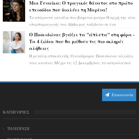
Μια Γυναίκα: Ο τραγικός θάνατος στο πρώτο
επεισόδιο που διαλύει τη Μαρίνα!
Το απέραντο γαλάζιο που βάφεται μαύρο Η αρχή της νέας
υπερπαραγωγής του Alpha μας ταξιδεύει σε ένα
ειδυλλιακό σκηνικό, πλημμυρισμένο από...
Ο Ποσειδώνας βγάζει τα "άπλυτα" στη φόρα -
Τα 4 ζώδια που θα μάθουν τις πιο σκληρές
αλήθειες
Η μεγάλη αποκάλυψη: Ο ανάδρομος Ποσειδώνας αλλάζει
τους κανόνες Μέχρι τις 12 Δεκεμβρίου, το αστρολογικό
σκηνικό θυμίζει ταινία μυστηρίου ...
Επικοινωνία
ΚΑΤΗΓΟΡΙΕΣ
ΤΗΛΕΟΡΑΣΗ