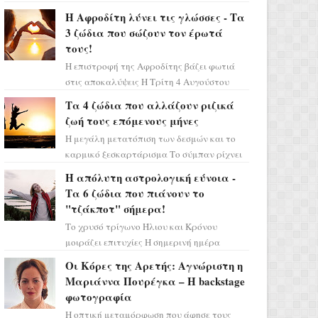
Αυγούστου δεν είναι απλώς άλλη μία
Η Αφροδίτη λύνει τις γλώσσες - Τα
συνηθισμένη περίοδο...
3 ζώδια που σώζουν τον έρωτά
τους!
Η επιστροφή της Αφροδίτης βάζει φωτιά
στις αποκαλύψεις Η Τρίτη 4 Αυγούστου
αποτελεί ένα τεράστιο αστρολογικό
Τα 4 ζώδια που αλλάζουν ριζικά
ορόσημο, καθώς η Αφροδίτη πρ...
ζωή τους επόμενους μήνες
Η μεγάλη μετατόπιση των δεσμών και το
καρμικό ξεσκαρτάρισμα Το σύμπαν ρίχνει
τα χαρτιά του και η αστρολόγος Έλενορ
Η απόλυτη αστρολογική εύνοια -
προειδοποιεί: οι σελην...
Τα 6 ζώδια που πιάνουν το
"τζάκποτ" σήμερα!
Το χρυσό τρίγωνο Ήλιου και Κρόνου
μοιράζει επιτυχίες Η σημερινή ημέρα
κρύβει τεράστιες δυναμικές,
Οι Κόρες της Αρετής: Αγνώριστη η
αποδεικνύοντας πως η πραγματική
Μαριάννα Πουρέγκα – H backstage
επιτυχί...
φωτογραφία
Η οπτική μεταμόρφωση που άφησε τους