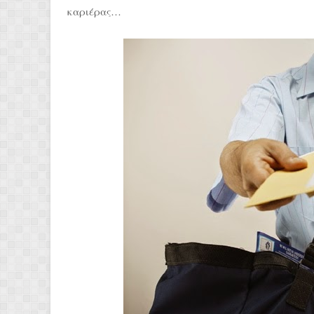
καριέρας…