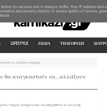
deliver its services and to analyze traffic. Your IP address and 
formance and security metrics to ensure quality of service, gen
abuse.
Α
LIFESTYLE
ΖΩΔΙΑ
ΤΗΛΕΟΡΑΣΗ
ΔΙΑΤΡ
γκαστούν να...αλλάξουν καριέρα!
ου θα αναγκαστούν να...αλλάξουν
κάτω τομείς αναμένεται να οδηγηθούν σε αλλαγή