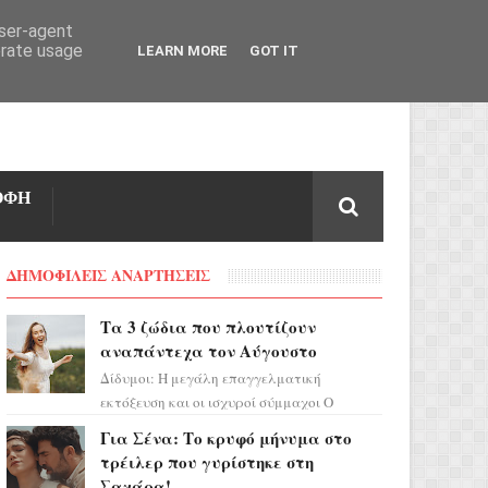
user-agent
erate usage
LEARN MORE
GOT IT
ΟΦΗ
ΔΗΜΟΦΙΛΕΙΣ ΑΝΑΡΤΗΣΕΙΣ
Τα 3 ζώδια που πλουτίζουν
αναπάντεχα τον Αύγουστο
Δίδυμοι: Η μεγάλη επαγγελματική
εκτόξευση και οι ισχυροί σύμμαχοι Ο
τελευταίος μήνας του καλοκαιριού έρχεται
Για Σένα: Το κρυφό μήνυμα στο
να ανατρέψει τα πάντα γύρω α...
τρέιλερ που γυρίστηκε στη
Σαχάρα!