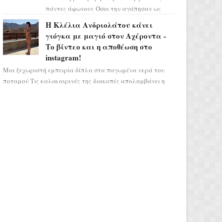
πάντες άφωνους Όσοι την αγάπησαν ως
Ελένη στη σειρά «Μια νύχτα μόνο», θα
Η Κλέλια Ανδριολάτου κάνει
πρέπει τώρα να προετοιμαστο...
γιόγκα με μαγιό στον Αχέροντα -
Το βίντεο και η αποθέωση στο
instagram!
Μια ξεχωριστή εμπειρία δίπλα στα παγωμένα νερά του
ποταμού Τις καλοκαιρινές της διακοπές απολαμβάνει η
Κλέλια Ανδριολάτου και φροντίζει ...