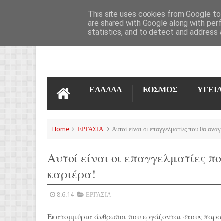
ΌΡΟΙ ΧΡΉΣΗΣ
ΕΠΙΚΟΙΝΩΝΊΑ
This site uses cookies from Google to 
are shared with Google along with per
statistics, and to detect and address 
ΕΛΛΑΔΑ
ΚΟΣΜΟΣ
ΥΓΕΙ
Home
ΕΡΓΑΣΙΑ
Αυτοί είναι οι επαγγελματίες που θα ανα
Αυτοί είναι οι επαγγελματίες π
καριέρα!
8.6.14
ΕΡΓΑΣΙΑ
Εκατομμύρια άνθρωποι που εργάζονται στους παρα