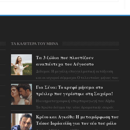
ΤΑ ΚΑΛΥΤΕΡΑ ΤΟΥ ΜΗΝΑ
Τα 3 ζώδια που πλουτίζουν
αναπάντεχα τον Αύγουστο
Δίδυμοι: Η μεγάλη επαγγελματική εκτόξευση
και οι ισχυροί σύμμαχοι Ο τελευταίος μήνας του
καλοκαιριού έρχεται να ανατρέψει τα πάντα
Για Σένα: Το κρυφό μήνυμα στο
γύρω α...
τρέιλερ που γυρίστηκε στη Σαχάρα!
Η κινηματογραφική υπερπαραγωγή του Alpha
Το πρώτο δείγμα της νέας δραματικής σειράς
μόλις κυκλοφόρησε και η αισθητική του ξεπερνά
Κρίνο και Αγκάθι: Η μεταμόρφωση του
κάθε π...
Τάσου Ιορδανίδη για τον νέο του ρόλο