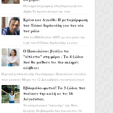
Η κινηματογραφική υπερπαραγωγή του
Alpha Το πρώτο δείγμα της νέας
δραματικής σειράς μόλις κυκλοφόρησε και
Κρίνο και Αγκάθι: Η μεταμόρφωση
η αισθητική του ξεπερνά κάθε π...
του Τάσου Ιορδανίδη για τον νέο
του ρόλο
Από το MEGA στον ΑΝΤ1 με τον ρόλο της
ζωής του Ο Τάσος Ιορδανίδης κλείνει
οριστικά το κεφάλαιο της τεράστιας
Ο Ποσειδώνας βγάζει τα
επιτυχίας «Μια Νύχτα Μόνο» ...
"άπλυτα" στη φόρα - Τα 4 ζώδια
που θα μάθουν τις πιο σκληρές
αλήθειες
Η μεγάλη αποκάλυψη: Ο ανάδρομος Ποσειδώνας αλλάζει
τους κανόνες Μέχρι τις 12 Δεκεμβρίου, το αστρολογικό
σκηνικό θυμίζει ταινία μυστηρίου ...
Εβδομάδα-φωτιά! Τα 3 ζώδια που
πιάνουν την καλή ως τις 16
Αυγούστου.
Το αστρολογικό "τσουνάμι" της Νέας
Σελήνης Η εβδομάδα που ξεκινά στις 10