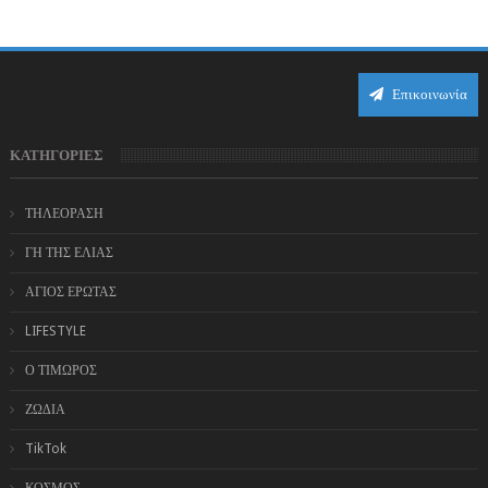
αποδεικνύοντας πως η πραγματική επιτυχί...
Επικοινωνία
ΚΑΤΗΓΟΡΙΕΣ
ΤΗΛΕΟΡΑΣΗ
ΓΗ ΤΗΣ ΕΛΙΑΣ
ΑΓΙΟΣ ΕΡΩΤΑΣ
LIFESTYLE
Ο ΤΙΜΩΡΟΣ
ΖΩΔΙΑ
TikTok