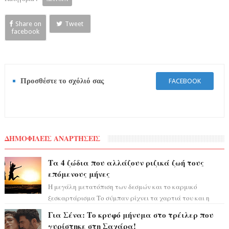
Share on
Tweet
facebook
Προσθέστε το σχόλιό σας
FACEBOOK
ΔΗΜΟΦΙΛΕΙΣ ΑΝΑΡΤΗΣΕΙΣ
Τα 4 ζώδια που αλλάζουν ριζικά ζωή τους
επόμενους μήνες
Η μεγάλη μετατόπιση των δεσμών και το καρμικό
ξεσκαρτάρισμα Το σύμπαν ρίχνει τα χαρτιά του και η
αστρολόγος Έλενορ προειδοποιεί: οι σελην...
Για Σένα: Το κρυφό μήνυμα στο τρέιλερ που
γυρίστηκε στη Σαχάρα!