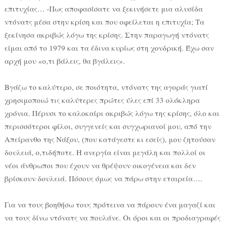
επιτυχίας… -Πως αποφασίσατε να ξεκινήσετε μια αλυσίδα
ντόνατς μέσα στην κρίση και που οφείλεται η επιτυχία; Τα
ξεκίνησα ακριβώς λόγω της κρίσης. Στην παραγωγή ντόνατς
είμαι από το 1979 και τα έδινα κυρίως στη χονδρική. Έχω σαν
αρχή μου «ο,τι βάλεις, θα βγάλεις».
Bγάζω το καλύτερο, σε ποιότητα, ντόνατς της αγοράς γιατί
χρησιμοποιώ τις καλύτερες πρώτες ύλες επί 33 ολόκληρα
χρόνια. Πέρυσι το καλοκαίρι ακριβώς λόγω της κρίσης, όλο και
περισσότεροι φίλοι, συγγενείς και συγχωριανοί μου, από την
Απείρανθο της Νάξου, (που κατάγεστε κι εσείς), μου ζητούσαν
δουλειά, ο,τιδήποτε. Η ανεργία είναι μεγάλη και πολλοί οι
νέοι άνθρωποι που έχουν να θρέψουν οικογένεια και δεν
βρίσκουν δουλειά. Πόσους όμως να πάρω στην εταιρεία….
Για να τους βοηθήσω τους πρότεινα να πάρουν ένα μαγαζί και
να τους δίνω ντόνατς να πουλάνε. Οι όροι και οι προδιαγραφές