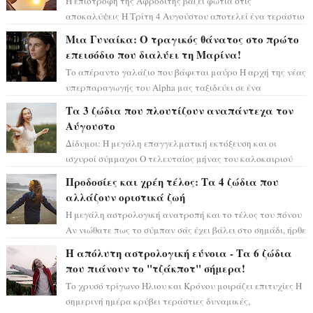
Η επιστροφή της Αφροδίτης βάζει φωτιά στις
αποκαλύψεις Η Τρίτη 4 Αυγούστου αποτελεί ένα τεράστιο
αστρολογικό ορόσημο, καθώς η Αφροδίτη πρ...
Μια Γυναίκα: Ο τραγικός θάνατος στο πρώτο
επεισόδιο που διαλύει τη Μαρίνα!
Το απέραντο γαλάζιο που βάφεται μαύρο Η αρχή της νέας
υπερπαραγωγής του Alpha μας ταξιδεύει σε ένα
ειδυλλιακό σκηνικό, πλημμυρισμένο από...
Τα 3 ζώδια που πλουτίζουν αναπάντεχα τον
Αύγουστο
Δίδυμοι: Η μεγάλη επαγγελματική εκτόξευση και οι
ισχυροί σύμμαχοι Ο τελευταίος μήνας του καλοκαιριού
έρχεται να ανατρέψει τα πάντα γύρω α...
Προδοσίες και χρέη τέλος: Τα 4 ζώδια που
αλλάζουν οριστικά ζωή
Η μεγάλη αστρολογική ανατροπή και το τέλος του πόνου
Αν νιώθατε πως το σύμπαν σάς έχει βάλει στο σημάδι, ήρθε
η ώρα να πάρετε μια βαθιά α...
Η απόλυτη αστρολογική εύνοια - Τα 6 ζώδια
που πιάνουν το "τζάκποτ" σήμερα!
Το χρυσό τρίγωνο Ήλιου και Κρόνου μοιράζει επιτυχίες Η
σημερινή ημέρα κρύβει τεράστιες δυναμικές,