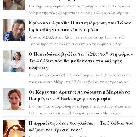
Η κινηματογραφική υπερπαραγωγή του Alpha Το πρώτο
δείγμα της νέας δραματικής σειράς μόλις κυκλοφόρησε
και η αισθητική του ξεπερνά κάθε π...
Κρίνο και Αγκάθι: Η μεταμόρφωση του Τάσου
Ιορδανίδη για τον νέο του ρόλο
Από το MEGA στον ΑΝΤ1 με τον ρόλο της ζωής του Ο
Τάσος Ιορδανίδης κλείνει οριστικά το κεφάλαιο της
τεράστιας επιτυχίας «Μια Νύχτα Μόνο» ...
Ο Ποσειδώνας βγάζει τα "άπλυτα" στη φόρα -
Τα 4 ζώδια που θα μάθουν τις πιο σκληρές
αλήθειες
Η μεγάλη αποκάλυψη: Ο ανάδρομος Ποσειδώνας αλλάζει
τους κανόνες Μέχρι τις 12 Δεκεμβρίου, το αστρολογικό
σκηνικό θυμίζει ταινία μυστηρίου ...
Οι Κόρες της Αρετής: Αγνώριστη η Μαριάννα
Πουρέγκα – H backstage φωτογραφία
Η οπτική μεταμόρφωση που άφησε τους πάντες άφωνους
Όσοι την αγάπησαν ως Ελένη στη σειρά «Μια νύχτα
μόνο», θα πρέπει τώρα να προετοιμαστο...
Η Αφροδίτη λύνει τις γλώσσες - Τα 3 ζώδια που
σώζουν τον έρωτά τους!