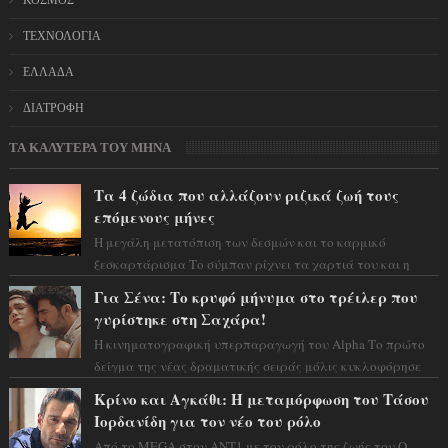
ΚΟΣΜΟΣ
ΤΕΧΝΟΛΟΓΙΑ
ΕΛΛΑΔΑ
ΔΙΑΤΡΟΦΗ
ΤΑ ΚΑΛΥΤΕΡΑ ΤΟΥ ΜΗΝΑ
Τα 4 ζώδια που αλλάζουν ριζικά ζωή τους
επόμενους μήνες
Η μεγάλη μετατόπιση των δεσμών και το καρμικό
ξεσκαρτάρισμα Το σύμπαν ρίχνει τα χαρτιά του και η
αστρολόγος Έλενορ προειδοποιεί: οι σελην...
Για Σένα: Το κρυφό μήνυμα στο τρέιλερ που
γυρίστηκε στη Σαχάρα!
Η κινηματογραφική υπερπαραγωγή του Alpha Το πρώτο
δείγμα της νέας δραματικής σειράς μόλις κυκλοφόρησε
και η αισθητική του ξεπερνά κάθε π...
Κρίνο και Αγκάθι: Η μεταμόρφωση του Τάσου
Ιορδανίδη για τον νέο του ρόλο
Από το MEGA στον ΑΝΤ1 με τον ρόλο της ζωής του Ο