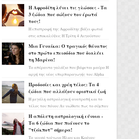
Ελένη στη σειρά «Μια νύχτα μόνο», θα
Η Αφροδίτη λύνει τις γλώσσες - Τα
πρέπει τώρα να προετοιμαστο...
3 ζώδια που σώζουν τον έρωτά
τους!
Η επιστροφή της Αφροδίτης βάζει φωτιά
στις αποκαλύψεις Η Τρίτη 4 Αυγούστου
αποτελεί ένα τεράστιο αστρολογικό
Μια Γυναίκα: Ο τραγικός θάνατος
ορόσημο, καθώς η Αφροδίτη πρ...
στο πρώτο επεισόδιο που διαλύει
τη Μαρίνα!
Το απέραντο γαλάζιο που βάφεται μαύρο Η
αρχή της νέας υπερπαραγωγής του Alpha
μας ταξιδεύει σε ένα ειδυλλιακό σκηνικό,
Προδοσίες και χρέη τέλος: Τα 4
πλημμυρισμένο από...
ζώδια που αλλάζουν οριστικά ζωή
Η μεγάλη αστρολογική ανατροπή και το
τέλος του πόνου Αν νιώθατε πως το σύμπαν
σάς έχει βάλει στο σημάδι, ήρθε η ώρα να
Η απόλυτη αστρολογική εύνοια -
πάρετε μια βαθιά α...
Τα 6 ζώδια που πιάνουν το
"τζάκποτ" σήμερα!
Το χρυσό τρίγωνο Ήλιου και Κρόνου