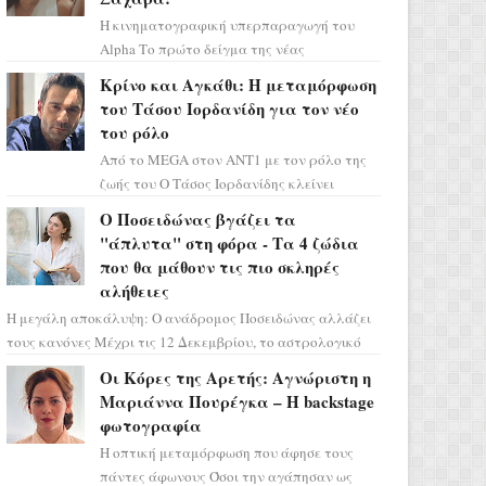
Η κινηματογραφική υπερπαραγωγή του
Alpha Το πρώτο δείγμα της νέας
δραματικής σειράς μόλις κυκλοφόρησε και
Κρίνο και Αγκάθι: Η μεταμόρφωση
η αισθητική του ξεπερνά κάθε π...
του Τάσου Ιορδανίδη για τον νέο
του ρόλο
Από το MEGA στον ΑΝΤ1 με τον ρόλο της
ζωής του Ο Τάσος Ιορδανίδης κλείνει
οριστικά το κεφάλαιο της τεράστιας
Ο Ποσειδώνας βγάζει τα
επιτυχίας «Μια Νύχτα Μόνο» ...
"άπλυτα" στη φόρα - Τα 4 ζώδια
που θα μάθουν τις πιο σκληρές
αλήθειες
Η μεγάλη αποκάλυψη: Ο ανάδρομος Ποσειδώνας αλλάζει
τους κανόνες Μέχρι τις 12 Δεκεμβρίου, το αστρολογικό
σκηνικό θυμίζει ταινία μυστηρίου ...
Οι Κόρες της Αρετής: Αγνώριστη η
Μαριάννα Πουρέγκα – H backstage
φωτογραφία
Η οπτική μεταμόρφωση που άφησε τους
πάντες άφωνους Όσοι την αγάπησαν ως