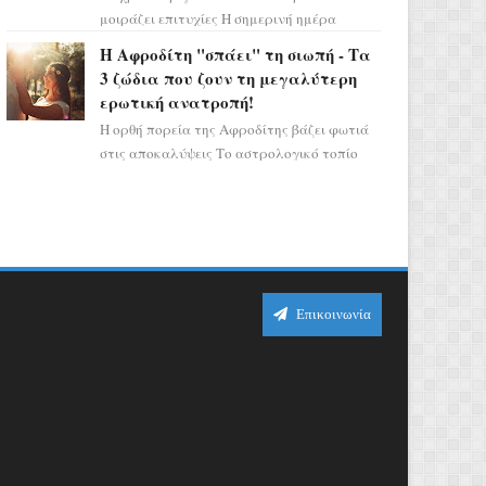
μοιράζει επιτυχίες Η σημερινή ημέρα
κρύβει τεράστιες δυναμικές,
Η Αφροδίτη "σπάει" τη σιωπή - Τα
αποδεικνύοντας πως η πραγματική
3 ζώδια που ζουν τη μεγαλύτερη
επιτυχί...
ερωτική ανατροπή!
Η ορθή πορεία της Αφροδίτης βάζει φωτιά
στις αποκαλύψεις Το αστρολογικό τοπίο
αλλάζει ριζικά, καθώς η Αφροδίτη
επιστρέφει σε ορθή πορεία ...
Επικοινωνία