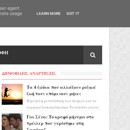
user-agent
erate usage
LEARN MORE
GOT IT
ΟΦΗ
ΔΗΜΟΦΙΛΕΙΣ ΑΝΑΡΤΗΣΕΙΣ
Τα 4 ζώδια που αλλάζουν ριζικά
ζωή τους επόμενους μήνες
Η μεγάλη μετατόπιση των δεσμών και το
καρμικό ξεσκαρτάρισμα Το σύμπαν ρίχνει
τα χαρτιά του και η αστρολόγος Έλενορ
Για Σένα: Το κρυφό μήνυμα στο
προειδοποιεί: οι σελην...
τρέιλερ που γυρίστηκε στη
Σαχάρα!