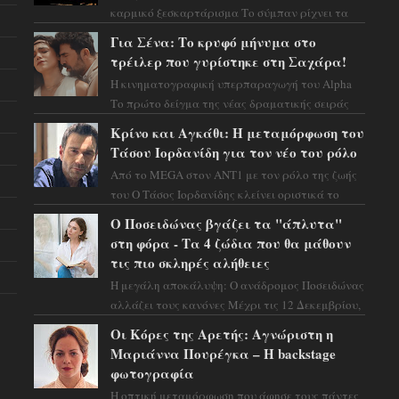
καρμικό ξεσκαρτάρισμα Το σύμπαν ρίχνει τα
χαρτιά του και η αστρολόγος Έλενορ
Για Σένα: Το κρυφό μήνυμα στο
προειδοποιεί: οι σελην...
τρέιλερ που γυρίστηκε στη Σαχάρα!
Η κινηματογραφική υπερπαραγωγή του Alpha
Το πρώτο δείγμα της νέας δραματικής σειράς
μόλις κυκλοφόρησε και η αισθητική του ξεπερνά
Κρίνο και Αγκάθι: Η μεταμόρφωση του
κάθε π...
Τάσου Ιορδανίδη για τον νέο του ρόλο
Από το MEGA στον ΑΝΤ1 με τον ρόλο της ζωής
του Ο Τάσος Ιορδανίδης κλείνει οριστικά το
κεφάλαιο της τεράστιας επιτυχίας «Μια Νύχτα
Ο Ποσειδώνας βγάζει τα "άπλυτα"
Μόνο» ...
στη φόρα - Τα 4 ζώδια που θα μάθουν
τις πιο σκληρές αλήθειες
Η μεγάλη αποκάλυψη: Ο ανάδρομος Ποσειδώνας
αλλάζει τους κανόνες Μέχρι τις 12 Δεκεμβρίου,
το αστρολογικό σκηνικό θυμίζει ταινία
Οι Κόρες της Αρετής: Αγνώριστη η
μυστηρίου ...
Μαριάννα Πουρέγκα – H backstage
φωτογραφία
Η οπτική μεταμόρφωση που άφησε τους πάντες