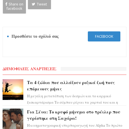
Share on
Tweet
facebook
Προσθέστε το σχόλιό σας
FACEBOOK
ΔΗΜΟΦΙΛΕΙΣ ΑΝΑΡΤΗΣΕΙΣ
Τα 4 ζώδια που αλλάζουν ριζικά ζωή τους
επόμενους μήνες
Η μεγάλη μετατόπιση των δεσμών και το καρμικό
ξεσκαρτάρισμα Το σύμπαν ρίχνει τα χαρτιά του και η
αστρολόγος Έλενορ προειδοποιεί: οι σελην...
Για Σένα: Το κρυφό μήνυμα στο τρέιλερ που
γυρίστηκε στη Σαχάρα!
Η κινηματογραφική υπερπαραγωγή του Alpha Το πρώτο