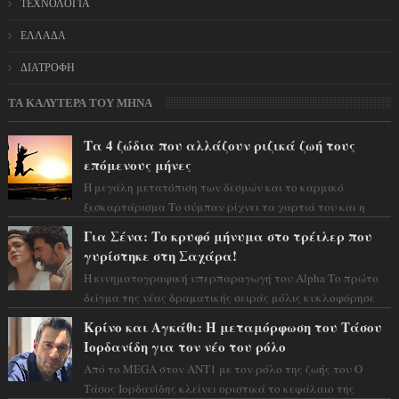
ΤΕΧΝΟΛΟΓΙΑ
ΕΛΛΑΔΑ
ΔΙΑΤΡΟΦΗ
ΤΑ ΚΑΛΥΤΕΡΑ ΤΟΥ ΜΗΝΑ
Τα 4 ζώδια που αλλάζουν ριζικά ζωή τους
επόμενους μήνες
Η μεγάλη μετατόπιση των δεσμών και το καρμικό
ξεσκαρτάρισμα Το σύμπαν ρίχνει τα χαρτιά του και η
αστρολόγος Έλενορ προειδοποιεί: οι σελην...
Για Σένα: Το κρυφό μήνυμα στο τρέιλερ που
γυρίστηκε στη Σαχάρα!
Η κινηματογραφική υπερπαραγωγή του Alpha Το πρώτο
δείγμα της νέας δραματικής σειράς μόλις κυκλοφόρησε
και η αισθητική του ξεπερνά κάθε π...
Κρίνο και Αγκάθι: Η μεταμόρφωση του Τάσου
Ιορδανίδη για τον νέο του ρόλο
Από το MEGA στον ΑΝΤ1 με τον ρόλο της ζωής του Ο
Τάσος Ιορδανίδης κλείνει οριστικά το κεφάλαιο της