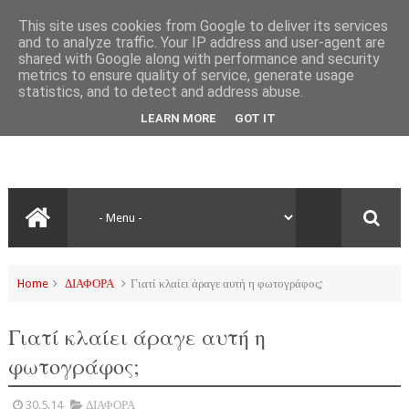
This site uses cookies from Google to deliver its services
and to analyze traffic. Your IP address and user-agent are
shared with Google along with performance and security
metrics to ensure quality of service, generate usage
statistics, and to detect and address abuse.
LEARN MORE
GOT IT
Home
ΔΙΑΦΟΡΑ
Γιατί κλαίει άραγε αυτή η φωτογράφος;
Γιατί κλαίει άραγε αυτή η
φωτογράφος;
30.5.14
ΔΙΑΦΟΡΑ