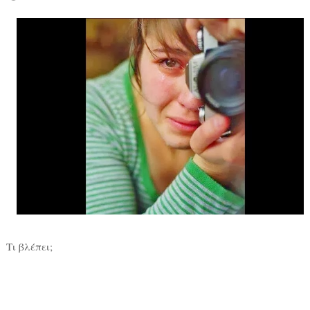
Τι βλέπει;