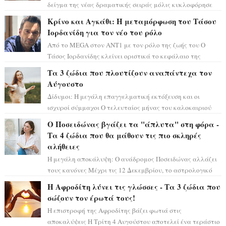
δείγμα της νέας δραματικής σειράς μόλις κυκλοφόρησε
και η αισθητική του ξεπερνά κάθε π...
Κρίνο και Αγκάθι: Η μεταμόρφωση του Τάσου
Ιορδανίδη για τον νέο του ρόλο
Από το MEGA στον ΑΝΤ1 με τον ρόλο της ζωής του Ο
Τάσος Ιορδανίδης κλείνει οριστικά το κεφάλαιο της
τεράστιας επιτυχίας «Μια Νύχτα Μόνο» ...
Τα 3 ζώδια που πλουτίζουν αναπάντεχα τον
Αύγουστο
Δίδυμοι: Η μεγάλη επαγγελματική εκτόξευση και οι
ισχυροί σύμμαχοι Ο τελευταίος μήνας του καλοκαιριού
έρχεται να ανατρέψει τα πάντα γύρω α...
Ο Ποσειδώνας βγάζει τα "άπλυτα" στη φόρα -
Τα 4 ζώδια που θα μάθουν τις πιο σκληρές
αλήθειες
Η μεγάλη αποκάλυψη: Ο ανάδρομος Ποσειδώνας αλλάζει
τους κανόνες Μέχρι τις 12 Δεκεμβρίου, το αστρολογικό
σκηνικό θυμίζει ταινία μυστηρίου ...
Η Αφροδίτη λύνει τις γλώσσες - Τα 3 ζώδια που
σώζουν τον έρωτά τους!
Η επιστροφή της Αφροδίτης βάζει φωτιά στις
αποκαλύψεις Η Τρίτη 4 Αυγούστου αποτελεί ένα τεράστιο