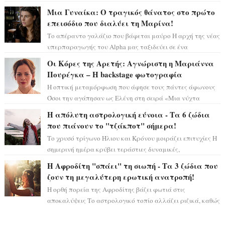
αστρολογικό ορόσημο, καθώς η Αφροδίτη πρ...
Μια Γυναίκα: Ο τραγικός θάνατος στο πρώτο
επεισόδιο που διαλύει τη Μαρίνα!
Το απέραντο γαλάζιο που βάφεται μαύρο Η αρχή της νέας
υπερπαραγωγής του Alpha μας ταξιδεύει σε ένα
ειδυλλιακό σκηνικό, πλημμυρισμένο από...
Οι Κόρες της Αρετής: Αγνώριστη η Μαριάννα
Πουρέγκα – H backstage φωτογραφία
Η οπτική μεταμόρφωση που άφησε τους πάντες άφωνους
Όσοι την αγάπησαν ως Ελένη στη σειρά «Μια νύχτα
μόνο», θα πρέπει τώρα να προετοιμαστο...
Η απόλυτη αστρολογική εύνοια - Τα 6 ζώδια
που πιάνουν το "τζάκποτ" σήμερα!
Το χρυσό τρίγωνο Ήλιου και Κρόνου μοιράζει επιτυχίες Η
σημερινή ημέρα κρύβει τεράστιες δυναμικές,
αποδεικνύοντας πως η πραγματική επιτυχί...
Η Αφροδίτη "σπάει" τη σιωπή - Τα 3 ζώδια που
ζουν τη μεγαλύτερη ερωτική ανατροπή!
Η ορθή πορεία της Αφροδίτης βάζει φωτιά στις
αποκαλύψεις Το αστρολογικό τοπίο αλλάζει ριζικά, καθώς
η Αφροδίτη επιστρέφει σε ορθή πορεία ...