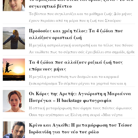
συγκινητικό βίντεο
Το βίντεο που συγκλονίζει και το μάθημα ζωής Δύο μήνες
έχουν περάσει από τη μέρα που η ζωή του Σταύρου
Φλώρου άλλαξε για πάντα. Ο πρώην...
Προδοσίες και χρέη τέλος: Τα 4 ζώδια που
αλλάζουν οριστικά ζωή
Η μεγάλη αστρολογική ανατροπή και το τέλος του πόνου
Αν νιώθατε πως το σύμπαν σάς έχει βάλει στο σημάδι, ήρθε
η ώρα να πάρετε μια βαθιά α...
Τα 4 ζώδια που αλλάζουν ριζικά ζωή τους
επόμενους μήνες
Η μεγάλη μετατόπιση των δεσμών και το καρμικό
ξεσκαρτάρισμα Το σύμπαν ρίχνει τα χαρτιά του και η
αστρολόγος Έλενορ προειδοποιεί: οι σελην...
Οι Κόρες της Αρετής: Αγνώριστη η Μαριάννα
Πουρέγκα – H backstage φωτογραφία
Η οπτική μεταμόρφωση που άφησε τους πάντες άφωνους
Όσοι την αγάπησαν ως Ελένη στη σειρά «Μια νύχτα
μόνο», θα πρέπει τώρα να προετοιμαστο...
Κρίνο και Αγκάθι: Η μεταμόρφωση του Τάσου
Ιορδανίδη για τον νέο του ρόλο