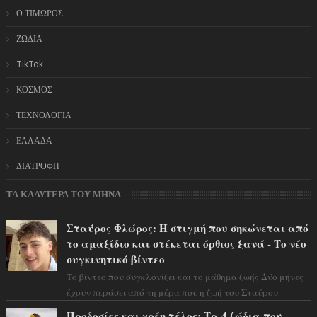
Ο ΤΙΜΩΡΟΣ
ΖΩΔΙΑ
TikTok
ΚΟΣΜΟΣ
ΤΕΧΝΟΛΟΓΙΑ
ΕΛΛΑΔΑ
ΔΙΑΤΡΟΦΗ
ΤΑ ΚΑΛΥΤΕΡΑ ΤΟΥ ΜΗΝΑ
Σταύρος Φλώρος: Η στιγμή που σηκώνεται από
το αμαξίδιο και στέκεται όρθιος ξανά - Το νέο
συγκινητικό βίντεο
Το βίντεο που συγκλονίζει και το μάθημα ζωής Δύο μήνες
έχουν περάσει από τη μέρα που η ζωή του Σταύρου
Φλώρου άλλαξε για πάντα. Ο πρώην...
Προδοσίες και χρέη τέλος: Τα 4 ζώδια που