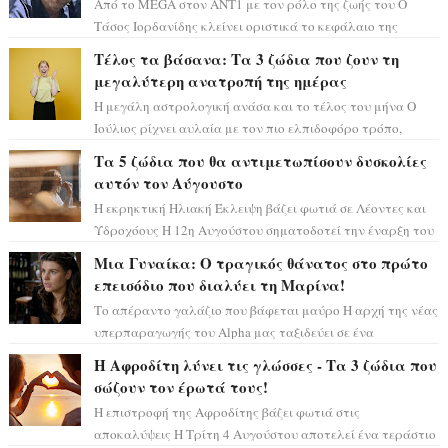
Από το MEGA στον ΑΝΤ1 με τον ρόλο της ζωής του Ο
Τάσος Ιορδανίδης κλείνει οριστικά το κεφάλαιο της
τεράστιας επιτυχίας «Μια Νύχτα Μόνο» ...
Τέλος τα βάσανα: Τα 3 ζώδια που ζουν τη
μεγαλύτερη ανατροπή της ημέρας
Η μεγάλη αστρολογική ανάσα και το τέλος του μήνα Ο
Ιούλιος ρίχνει αυλαία με τον πιο ελπιδοφόρο τρόπο,
καθώς η Σελήνη περνάει στο ζώδιο τω...
Τα 5 ζώδια που θα αντιμετωπίσουν δυσκολίες
αυτόν τον Αύγουστο
Η εκρηκτική Ηλιακή Έκλειψη βάζει φωτιά σε Λέοντες και
Υδροχόους Η 12η Αυγούστου σηματοδοτεί την έναρξη του
αστρολογικού χάους, καθώς η Ηλια...
Μια Γυναίκα: Ο τραγικός θάνατος στο πρώτο
επεισόδιο που διαλύει τη Μαρίνα!
Το απέραντο γαλάζιο που βάφεται μαύρο Η αρχή της νέας
υπερπαραγωγής του Alpha μας ταξιδεύει σε ένα
ειδυλλιακό σκηνικό, πλημμυρισμένο από...
Η Αφροδίτη λύνει τις γλώσσες - Τα 3 ζώδια που
σώζουν τον έρωτά τους!
Η επιστροφή της Αφροδίτης βάζει φωτιά στις
αποκαλύψεις Η Τρίτη 4 Αυγούστου αποτελεί ένα τεράστιο