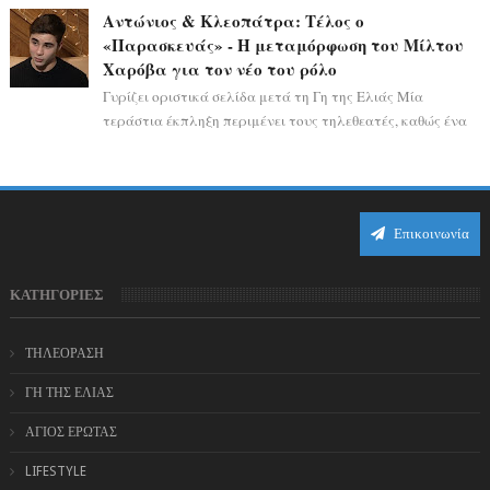
αστρολογικό ορόσημο, καθώς η Αφροδίτη πρ...
Αντώνιος & Κλεοπάτρα: Τέλος ο
«Παρασκευάς» - Η μεταμόρφωση του Μίλτου
Χαρόβα για τον νέο του ρόλο
Γυρίζει οριστικά σελίδα μετά τη Γη της Ελιάς Μία
τεράστια έκπληξη περιμένει τους τηλεθεατές, καθώς ένα
από τα πιο πολυσυζητημένα πρόσωπα...
Επικοινωνία
ΚΑΤΗΓΟΡΙΕΣ
ΤΗΛΕΟΡΑΣΗ
ΓΗ ΤΗΣ ΕΛΙΑΣ
ΑΓΙΟΣ ΕΡΩΤΑΣ
LIFESTYLE