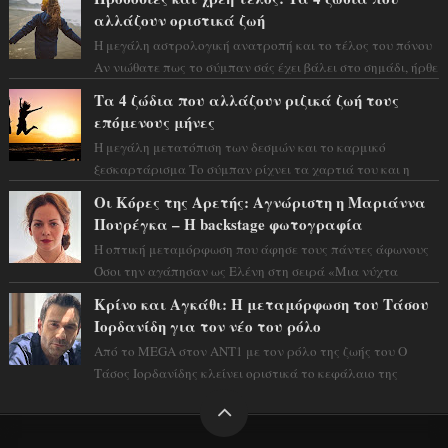
αλλάζουν οριστικά ζωή
Η μεγάλη αστρολογική ανατροπή και το τέλος του πόνου
Αν νιώθατε πως το σύμπαν σάς έχει βάλει στο σημάδι, ήρθε
η ώρα να πάρετε μια βαθιά α...
Τα 4 ζώδια που αλλάζουν ριζικά ζωή τους
επόμενους μήνες
Η μεγάλη μετατόπιση των δεσμών και το καρμικό
ξεσκαρτάρισμα Το σύμπαν ρίχνει τα χαρτιά του και η
αστρολόγος Έλενορ προειδοποιεί: οι σελην...
Οι Κόρες της Αρετής: Αγνώριστη η Μαριάννα
Πουρέγκα – H backstage φωτογραφία
Η οπτική μεταμόρφωση που άφησε τους πάντες άφωνους
Όσοι την αγάπησαν ως Ελένη στη σειρά «Μια νύχτα
μόνο», θα πρέπει τώρα να προετοιμαστο...
Κρίνο και Αγκάθι: Η μεταμόρφωση του Τάσου
Ιορδανίδη για τον νέο του ρόλο
Από το MEGA στον ΑΝΤ1 με τον ρόλο της ζωής του Ο
Τάσος Ιορδανίδης κλείνει οριστικά το κεφάλαιο της
τεράστιας επιτυχίας «Μια Νύχτα Μόνο» ...