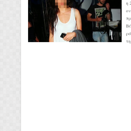
η 
ον
πρ
Βέ
ρό
τη