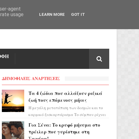
user-agent
erate usage
LEARN MORE
GOT IT
ΟΦΗ
ΔΗΜΟΦΙΛΕΙΣ ΑΝΑΡΤΗΣΕΙΣ
Τα 4 ζώδια που αλλάζουν ριζικά
ζωή τους επόμενους μήνες
Η μεγάλη μετατόπιση των δεσμών και το
καρμικό ξεσκαρτάρισμα Το σύμπαν ρίχνει
τα χαρτιά του και η αστρολόγος Έλενορ
Για Σένα: Το κρυφό μήνυμα στο
προειδοποιεί: οι σελην...
τρέιλερ που γυρίστηκε στη
Σαχάρα!