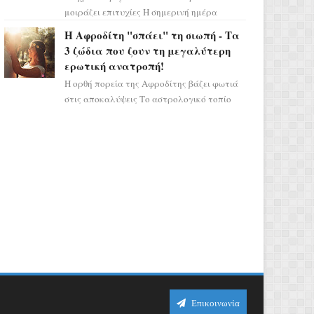
μοιράζει επιτυχίες Η σημερινή ημέρα
κρύβει τεράστιες δυναμικές,
Η Αφροδίτη "σπάει" τη σιωπή - Τα
αποδεικνύοντας πως η πραγματική
3 ζώδια που ζουν τη μεγαλύτερη
επιτυχί...
ερωτική ανατροπή!
Η ορθή πορεία της Αφροδίτης βάζει φωτιά
στις αποκαλύψεις Το αστρολογικό τοπίο
αλλάζει ριζικά, καθώς η Αφροδίτη
επιστρέφει σε ορθή πορεία ...
Επικοινωνία