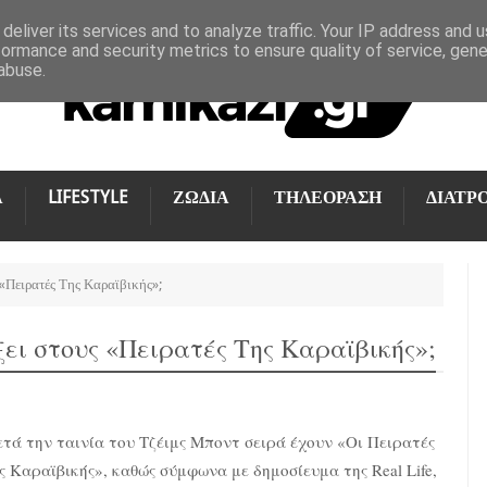
deliver its services and to analyze traffic. Your IP address and 
formance and security metrics to ensure quality of service, gen
abuse.
Α
LIFESTYLE
ΖΩΔΙΑ
ΤΗΛΕΟΡΑΣΗ
ΔΙΑΤΡ
«Πειρατές Της Καραϊβικής»;
ι στους «Πειρατές Της Καραϊβικής»;
τά την ταινία του Τζέιμς Μποντ σειρά έχουν «Οι Πειρατές
ς Καραϊβικής», καθώς σύμφωνα με δημοσίευμα της Real Life,