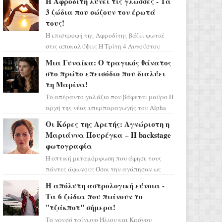
Η Αφροδίτη λύνει τις γλώσσες - Τα
3 ζώδια που σώζουν τον έρωτά
τους!
Η επιστροφή της Αφροδίτης βάζει φωτιά
στις αποκαλύψεις Η Τρίτη 4 Αυγούστου
αποτελεί ένα τεράστιο αστρολογικό
Μια Γυναίκα: Ο τραγικός θάνατος
ορόσημο, καθώς η Αφροδίτη πρ...
στο πρώτο επεισόδιο που διαλύει
τη Μαρίνα!
Το απέραντο γαλάζιο που βάφεται μαύρο Η
αρχή της νέας υπερπαραγωγής του Alpha
μας ταξιδεύει σε ένα ειδυλλιακό σκηνικό,
Οι Κόρες της Αρετής: Αγνώριστη η
πλημμυρισμένο από...
Μαριάννα Πουρέγκα – H backstage
φωτογραφία
Η οπτική μεταμόρφωση που άφησε τους
πάντες άφωνους Όσοι την αγάπησαν ως
Ελένη στη σειρά «Μια νύχτα μόνο», θα
Η απόλυτη αστρολογική εύνοια -
πρέπει τώρα να προετοιμαστο...
Τα 6 ζώδια που πιάνουν το
"τζάκποτ" σήμερα!
Το χρυσό τρίγωνο Ήλιου και Κρόνου