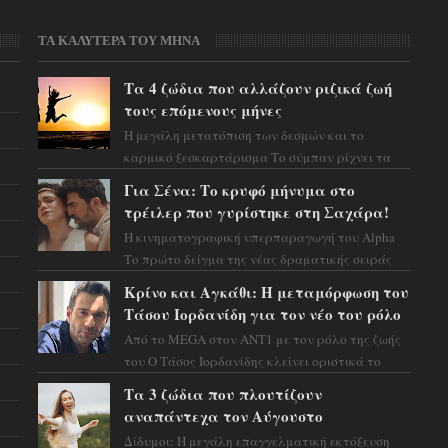
ΤΑ ΚΑΛΥΤΕΡΑ ΤΟΥ ΜΗΝΑ
Τα 4 ζώδια που αλλάζουν ριζικά ζωή
τους επόμενους μήνες
Η μεγάλη μετατόπιση των δεσμών και το
καρμικό ξεσκαρτάρισμα Το σύμπαν ρίχνει τα
χαρτιά του και η αστρολόγος Έλενορ
Για Σένα: Το κρυφό μήνυμα στο
προειδοποιεί: οι σελην...
τρέιλερ που γυρίστηκε στη Σαχάρα!
Η κινηματογραφική υπερπαραγωγή του Alpha
Το πρώτο δείγμα της νέας δραματικής σειράς
μόλις κυκλοφόρησε και η αισθητική του ξεπερνά
Κρίνο και Αγκάθι: Η μεταμόρφωση του
κάθε π...
Τάσου Ιορδανίδη για τον νέο του ρόλο
Από το MEGA στον ΑΝΤ1 με τον ρόλο της ζωής
του Ο Τάσος Ιορδανίδης κλείνει οριστικά το
κεφάλαιο της τεράστιας επιτυχίας «Μια Νύχτα
Τα 3 ζώδια που πλουτίζουν
Μόνο» ...
αναπάντεχα τον Αύγουστο
Δίδυμοι: Η μεγάλη επαγγελματική εκτόξευση