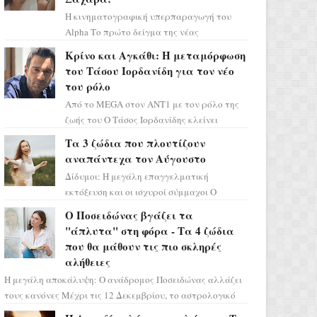
Η κινηματογραφική υπερπαραγωγή του
Alpha Το πρώτο δείγμα της νέας
δραματικής σειράς μόλις κυκλοφόρησε και
Κρίνο και Αγκάθι: Η μεταμόρφωση
η αισθητική του ξεπερνά κάθε π...
του Τάσου Ιορδανίδη για τον νέο
του ρόλο
Από το MEGA στον ΑΝΤ1 με τον ρόλο της
ζωής του Ο Τάσος Ιορδανίδης κλείνει
οριστικά το κεφάλαιο της τεράστιας
Τα 3 ζώδια που πλουτίζουν
επιτυχίας «Μια Νύχτα Μόνο» ...
αναπάντεχα τον Αύγουστο
Δίδυμοι: Η μεγάλη επαγγελματική
εκτόξευση και οι ισχυροί σύμμαχοι Ο
τελευταίος μήνας του καλοκαιριού έρχεται
Ο Ποσειδώνας βγάζει τα
να ανατρέψει τα πάντα γύρω α...
"άπλυτα" στη φόρα - Τα 4 ζώδια
που θα μάθουν τις πιο σκληρές
αλήθειες
Η μεγάλη αποκάλυψη: Ο ανάδρομος Ποσειδώνας αλλάζει
τους κανόνες Μέχρι τις 12 Δεκεμβρίου, το αστρολογικό
σκηνικό θυμίζει ταινία μυστηρίου ...