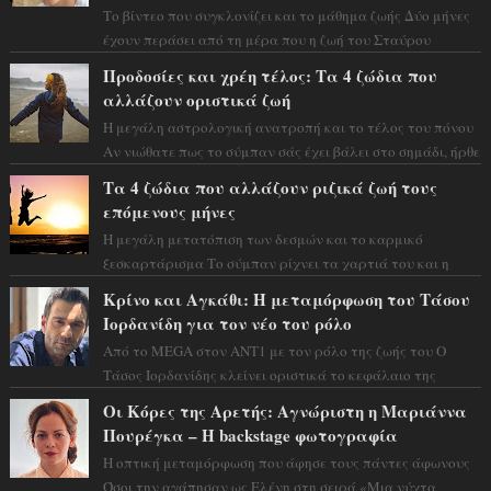
Το βίντεο που συγκλονίζει και το μάθημα ζωής Δύο μήνες
έχουν περάσει από τη μέρα που η ζωή του Σταύρου
Φλώρου άλλαξε για πάντα. Ο πρώην...
Προδοσίες και χρέη τέλος: Τα 4 ζώδια που
αλλάζουν οριστικά ζωή
Η μεγάλη αστρολογική ανατροπή και το τέλος του πόνου
Αν νιώθατε πως το σύμπαν σάς έχει βάλει στο σημάδι, ήρθε
η ώρα να πάρετε μια βαθιά α...
Τα 4 ζώδια που αλλάζουν ριζικά ζωή τους
επόμενους μήνες
Η μεγάλη μετατόπιση των δεσμών και το καρμικό
ξεσκαρτάρισμα Το σύμπαν ρίχνει τα χαρτιά του και η
αστρολόγος Έλενορ προειδοποιεί: οι σελην...
Κρίνο και Αγκάθι: Η μεταμόρφωση του Τάσου
Ιορδανίδη για τον νέο του ρόλο
Από το MEGA στον ΑΝΤ1 με τον ρόλο της ζωής του Ο
Τάσος Ιορδανίδης κλείνει οριστικά το κεφάλαιο της
τεράστιας επιτυχίας «Μια Νύχτα Μόνο» ...
Οι Κόρες της Αρετής: Αγνώριστη η Μαριάννα
Πουρέγκα – H backstage φωτογραφία
Η οπτική μεταμόρφωση που άφησε τους πάντες άφωνους
Όσοι την αγάπησαν ως Ελένη στη σειρά «Μια νύχτα