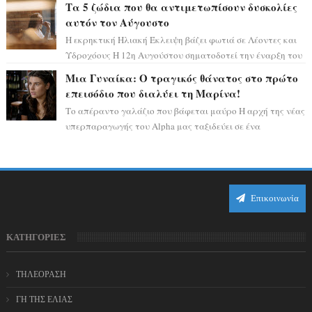
Τα 5 ζώδια που θα αντιμετωπίσουν δυσκολίες
αυτόν τον Αύγουστο
Η εκρηκτική Ηλιακή Έκλειψη βάζει φωτιά σε Λέοντες και
Υδροχόους Η 12η Αυγούστου σηματοδοτεί την έναρξη του
αστρολογικού χάους, καθώς η Ηλια...
Μια Γυναίκα: Ο τραγικός θάνατος στο πρώτο
επεισόδιο που διαλύει τη Μαρίνα!
Το απέραντο γαλάζιο που βάφεται μαύρο Η αρχή της νέας
υπερπαραγωγής του Alpha μας ταξιδεύει σε ένα
ειδυλλιακό σκηνικό, πλημμυρισμένο από...
Επικοινωνία
ΚΑΤΗΓΟΡΙΕΣ
ΤΗΛΕΟΡΑΣΗ
ΓΗ ΤΗΣ ΕΛΙΑΣ