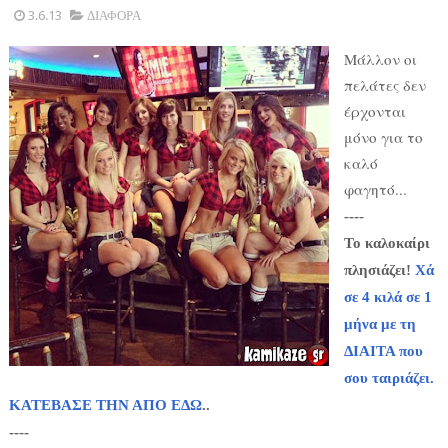
3.6.13
ΔΙΑΦΟΡΑ
Μάλλον οι
πελάτες δεν
έρχονται
μόνο για το
καλό
φαγητό...
----
Το καλοκαίρι
πλησιάζει!
Χά
σε 4 κιλά σε 1
μήνα με τη
ΔΙΑΙΤΑ που
σου ταιριάζει.
ΚΑΤΕΒΑΣΕ ΤΗΝ ΑΠΟ ΕΔΩ
..
----