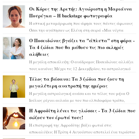
τεράστιας επιτυχίας «Μια Νύχτα Μόνο» ...
Οι Κόρες της Αρετής: Αγνώριστη η Μαριάννα
Πουρέγκα – H backstage φωτογραφία
Η οπτική μεταμόρφωση που άφησε τους πάντες άφωνους
Όσοι την αγάπησαν ως Ελένη στη σειρά «Μια νύχτα
μόνο», θα πρέπει τώρα να προετοιμαστο...
Ο Ποσειδώνας βγάζει τα "άπλυτα" στη φόρα -
Τα 4 ζώδια που θα μάθουν τις πιο σκληρές
αλήθειες
Η μεγάλη αποκάλυψη: Ο ανάδρομος Ποσειδώνας αλλάζει
τους κανόνες Μέχρι τις 12 Δεκεμβρίου, το αστρολογικό
σκηνικό θυμίζει ταινία μυστηρίου ...
Τέλος τα βάσανα: Τα 3 ζώδια που ζουν τη
μεγαλύτερη ανατροπή της ημέρας
Η μεγάλη αστρολογική ανάσα και το τέλος του μήνα Ο
Ιούλιος ρίχνει αυλαία με τον πιο ελπιδοφόρο τρόπο,
καθώς η Σελήνη περνάει στο ζώδιο τω...
Η Αφροδίτη λύνει τις γλώσσες - Τα 3 ζώδια που
σώζουν τον έρωτά τους!
Η επιστροφή της Αφροδίτης βάζει φωτιά στις
αποκαλύψεις Η Τρίτη 4 Αυγούστου αποτελεί ένα τεράστιο
αστρολογικό ορόσημο, καθώς η Αφροδίτη πρ...