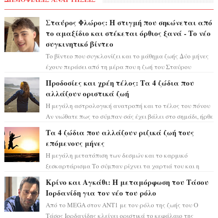
Σταύρος Φλώρος: Η στιγμή που σηκώνεται από
το αμαξίδιο και στέκεται όρθιος ξανά - Το νέο
συγκινητικό βίντεο
Το βίντεο που συγκλονίζει και το μάθημα ζωής Δύο μήνες
έχουν περάσει από τη μέρα που η ζωή του Σταύρου
Φλώρου άλλαξε για πάντα. Ο πρώην...
Προδοσίες και χρέη τέλος: Τα 4 ζώδια που
αλλάζουν οριστικά ζωή
Η μεγάλη αστρολογική ανατροπή και το τέλος του πόνου
Αν νιώθατε πως το σύμπαν σάς έχει βάλει στο σημάδι, ήρθε
η ώρα να πάρετε μια βαθιά α...
Τα 4 ζώδια που αλλάζουν ριζικά ζωή τους
επόμενους μήνες
Η μεγάλη μετατόπιση των δεσμών και το καρμικό
ξεσκαρτάρισμα Το σύμπαν ρίχνει τα χαρτιά του και η
αστρολόγος Έλενορ προειδοποιεί: οι σελην...
Κρίνο και Αγκάθι: Η μεταμόρφωση του Τάσου
Ιορδανίδη για τον νέο του ρόλο
Από το MEGA στον ΑΝΤ1 με τον ρόλο της ζωής του Ο
Τάσος Ιορδανίδης κλείνει οριστικά το κεφάλαιο της