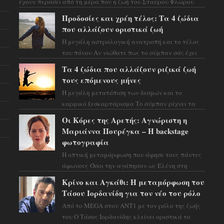
έχουν περάσει από τη μέρα που η ζωή του Σταύρου Φλώρου
άλλαξε για πάντα. Ο πρώην...
Προδοσίες και χρέη τέλος: Τα 4 ζώδια
που αλλάζουν οριστικά ζωή
Η μεγάλη αστρολογική ανατροπή και το τέλος
του πόνου Αν νιώθατε πως το σύμπαν σάς έχει
βάλει στο σημάδι, ήρθε η ώρα να πάρετε μια
Τα 4 ζώδια που αλλάζουν ριζικά ζωή
βαθιά α...
τους επόμενους μήνες
Η μεγάλη μετατόπιση των δεσμών και το
καρμικό ξεσκαρτάρισμα Το σύμπαν ρίχνει τα
χαρτιά του και η αστρολόγος Έλενορ
Οι Κόρες της Αρετής: Αγνώριστη η
προειδοποιεί: οι σελην...
Μαριάννα Πουρέγκα – H backstage
φωτογραφία
Η οπτική μεταμόρφωση που άφησε τους πάντες
άφωνους Όσοι την αγάπησαν ως Ελένη στη
σειρά «Μια νύχτα μόνο», θα πρέπει τώρα να
Κρίνο και Αγκάθι: Η μεταμόρφωση του
προετοιμαστο...
Τάσου Ιορδανίδη για τον νέο του ρόλο
Από το MEGA στον ΑΝΤ1 με τον ρόλο της ζωής
του Ο Τάσος Ιορδανίδης κλείνει οριστικά το