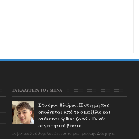
ΤΑ ΚΑΛΥΤΕΡΑ ΤΟΥ ΜΗΝΑ
Σταύρος Φλώρος: Η στιγμή που
σηκώνεται από το αμαξίδιο και
στέκεται όρθιος ξανά - Το νέο
συγκινητικό βίντεο
Το βίντεο που συγκλονίζει και το μάθημα ζωής Δύο μήνες