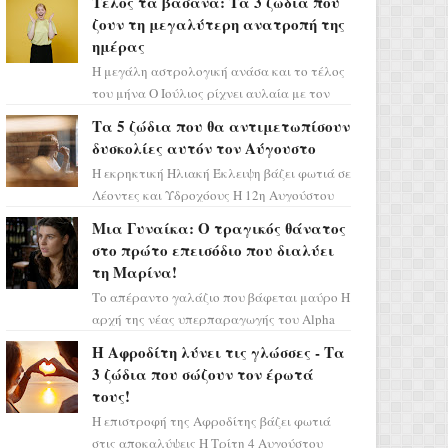
Τέλος τα βάσανα: Τα 3 ζώδια που
επιτυχίας «Μια Νύχτα Μόνο» ...
ζουν τη μεγαλύτερη ανατροπή της
ημέρας
Η μεγάλη αστρολογική ανάσα και το τέλος
του μήνα Ο Ιούλιος ρίχνει αυλαία με τον
πιο ελπιδοφόρο τρόπο, καθώς η Σελήνη
Τα 5 ζώδια που θα αντιμετωπίσουν
περνάει στο ζώδιο τω...
δυσκολίες αυτόν τον Αύγουστο
Η εκρηκτική Ηλιακή Έκλειψη βάζει φωτιά σε
Λέοντες και Υδροχόους Η 12η Αυγούστου
σηματοδοτεί την έναρξη του αστρολογικού
Μια Γυναίκα: Ο τραγικός θάνατος
χάους, καθώς η Ηλια...
στο πρώτο επεισόδιο που διαλύει
τη Μαρίνα!
Το απέραντο γαλάζιο που βάφεται μαύρο Η
αρχή της νέας υπερπαραγωγής του Alpha
μας ταξιδεύει σε ένα ειδυλλιακό σκηνικό,
Η Αφροδίτη λύνει τις γλώσσες - Τα
πλημμυρισμένο από...
3 ζώδια που σώζουν τον έρωτά
τους!
Η επιστροφή της Αφροδίτης βάζει φωτιά
στις αποκαλύψεις Η Τρίτη 4 Αυγούστου