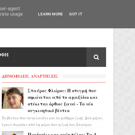
user-agent
erate usage
LEARN MORE
GOT IT
ΟΦΗ
ΔΗΜΟΦΙΛΕΙΣ ΑΝΑΡΤΗΣΕΙΣ
Σταύρος Φλώρος: Η στιγμή που
σηκώνεται από το αμαξίδιο και
στέκεται όρθιος ξανά - Το νέο
συγκινητικό βίντεο
Το βίντεο που συγκλονίζει και το μάθημα ζωής Δύο μήνες
έχουν περάσει από τη μέρα που η ζωή του Σταύρου
Φλώρου άλλαξε για πάντα. Ο πρώην...
Προδοσίες και χρέη τέλος: Τα 4