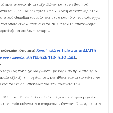
τέ πρωταγωνιστής μεταξύ άλλων και του «Βασικού
στίκτου». Σε μία σοκαριστικά ειλικρινή συνέντευξή στον
ετανικό Guardian ισχυρίστηκε ότι ο καρκίνος του φάρυγγα
 τον οποίο είχε διαγνωσθεί το 2010 ήταν το αποτέλεσμα
ομaτiκής σeξουaλικής επαφής.
-
 καλοκαίρι πλησιάζει!
Χάσε 4 κιλά σε 1 μήνα με τη ΔΙΑΙΤΑ
υ σου ταιριάζει. ΚΑΤΕΒΑΣΕ ΤΗΝ ΑΠΟ ΕΔΩ
..
-
Ντάγκλας που είχε διαγνωστεί με καρκίνο πριν από τρία
ιραία εξέλιξη της υγείας του, ρωτήθηκε εάν μετανιώνει για
 εάν τα θεωρεί υπεύθυνα για την ασθένειά του.
α θέλω να μπω σε πολλές λεπτομέρειες, ο συγκεκριμένος
 τον οποίο ευθύνεται ο στομaτικός έρwτας. Ναι, πρόκειται