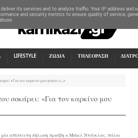
deliver its services and to analyze traffic. Your IP address and 
formance and security metrics to ensure quality of service, gen
abuse.
Α
LIFESTYLE
ΖΩΔΙΑ
ΤΗΛΕΟΡΑΣΗ
ΔΙΑΤΡ
ρει: «Για τον καρκίνο μου φταίει ο...»
υ σοκάρει: «Για τον καρκίνο μου
 μία απίστευτη δήλωση προέβη ο Μάικλ Ντάγκλας, πάλαι