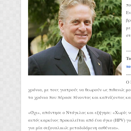
πο
Εν
βρ
με
στ
---
Το
πο
---
Ο 
χρόνια, με τους γιατρούς να θεωρούν ως πιθανώς μο
τα χρόνια που πέρασε πίνοντας και καπνίζοντας και
«Όχι», απάντησε ο Ντάγκλας και εξήγησε: «Χωρίς ν
αυτός καρκίνος προκαλείται από ένα όγκο (HPV) για
για μία σεξουαλικώς μεταδιδόμενη ασθένεια».