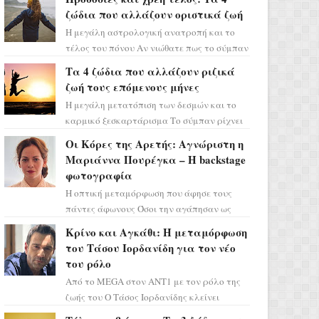
ζώδια που αλλάζουν οριστικά ζωή
Η μεγάλη αστρολογική ανατροπή και το
τέλος του πόνου Αν νιώθατε πως το σύμπαν
σάς έχει βάλει στο σημάδι, ήρθε η ώρα να
Τα 4 ζώδια που αλλάζουν ριζικά
πάρετε μια βαθιά α...
ζωή τους επόμενους μήνες
Η μεγάλη μετατόπιση των δεσμών και το
καρμικό ξεσκαρτάρισμα Το σύμπαν ρίχνει
τα χαρτιά του και η αστρολόγος Έλενορ
Οι Κόρες της Αρετής: Αγνώριστη η
προειδοποιεί: οι σελην...
Μαριάννα Πουρέγκα – H backstage
φωτογραφία
Η οπτική μεταμόρφωση που άφησε τους
πάντες άφωνους Όσοι την αγάπησαν ως
Ελένη στη σειρά «Μια νύχτα μόνο», θα
Κρίνο και Αγκάθι: Η μεταμόρφωση
πρέπει τώρα να προετοιμαστο...
του Τάσου Ιορδανίδη για τον νέο
του ρόλο
Από το MEGA στον ΑΝΤ1 με τον ρόλο της
ζωής του Ο Τάσος Ιορδανίδης κλείνει
οριστικά το κεφάλαιο της τεράστιας