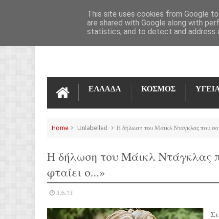
ΌΡΟΙ ΧΡΉΣΗΣ
ΕΠΙΚΟΙΝΩΝΊΑ
This site uses cookies from Google to 
are shared with Google along with per
statistics, and to detect and address 
ΕΛΛΑΔΑ
ΚΟΣΜΟΣ
ΥΓΕΙ
Home
Unlabelled
Η δήλωση του Μάικλ Ντάγκλας που σοκά
Η δήλωση του Μάικλ Ντάγκλας πο
φταίει ο...»
3.6.13
Σε