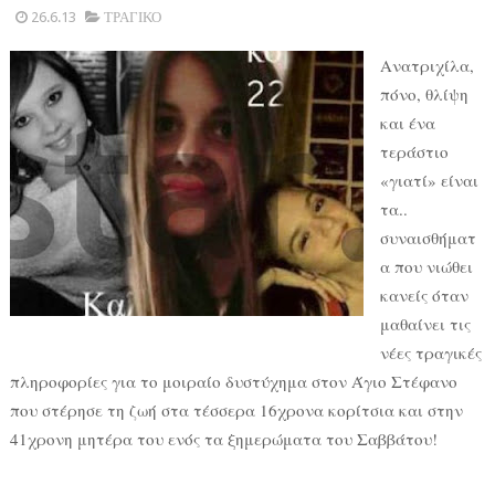
26.6.13
ΤΡΑΓΙΚΟ
Ανατριχίλα,
πόνο, θλίψη
και ένα
τεράστιο
«γιατί» είναι
τα..
συναισθήματ
α που νιώθει
κανείς όταν
μαθαίνει τις
νέες τραγικές
πληροφορίες για το μοιραίο δυστύχημα στον Άγιο Στέφανο
που στέρησε τη ζωή στα τέσσερα 16χρονα κορίτσια και στην
41χρονη μητέρα του ενός τα ξημερώματα του Σαββάτου!