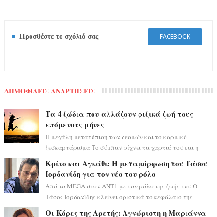
Προσθέστε το σχόλιό σας
FACEBOOK
ΔΗΜΟΦΙΛΕΙΣ ΑΝΑΡΤΗΣΕΙΣ
Τα 4 ζώδια που αλλάζουν ριζικά ζωή τους
επόμενους μήνες
Η μεγάλη μετατόπιση των δεσμών και το καρμικό
ξεσκαρτάρισμα Το σύμπαν ρίχνει τα χαρτιά του και η
αστρολόγος Έλενορ προειδοποιεί: οι σελην...
Κρίνο και Αγκάθι: Η μεταμόρφωση του Τάσου
Ιορδανίδη για τον νέο του ρόλο
Από το MEGA στον ΑΝΤ1 με τον ρόλο της ζωής του Ο
Τάσος Ιορδανίδης κλείνει οριστικά το κεφάλαιο της
τεράστιας επιτυχίας «Μια Νύχτα Μόνο» ...
Οι Κόρες της Αρετής: Αγνώριστη η Μαριάννα