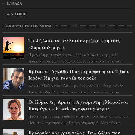
ΕΛΛΑΔΑ
ΔΙΑΤΡΟΦΗ
ΤΑ ΚΑΛΥΤΕΡΑ ΤΟΥ ΜΗΝΑ
Τα 4 ζώδια που αλλάζουν ριζικά ζωή τους
επόμενους μήνες
Η μεγάλη μετατόπιση των δεσμών και το καρμικό
ξεσκαρτάρισμα Το σύμπαν ρίχνει τα χαρτιά του και η
αστρολόγος Έλενορ προειδοποιεί: οι σελην...
Κρίνο και Αγκάθι: Η μεταμόρφωση του Τάσου
Ιορδανίδη για τον νέο του ρόλο
Από το MEGA στον ΑΝΤ1 με τον ρόλο της ζωής του Ο
Τάσος Ιορδανίδης κλείνει οριστικά το κεφάλαιο της
τεράστιας επιτυχίας «Μια Νύχτα Μόνο» ...
Οι Κόρες της Αρετής: Αγνώριστη η Μαριάννα
Πουρέγκα – H backstage φωτογραφία
Η οπτική μεταμόρφωση που άφησε τους πάντες άφωνους
Όσοι την αγάπησαν ως Ελένη στη σειρά «Μια νύχτα
μόνο», θα πρέπει τώρα να προετοιμαστο...
Προδοσίες και χρέη τέλος: Τα 4 ζώδια που