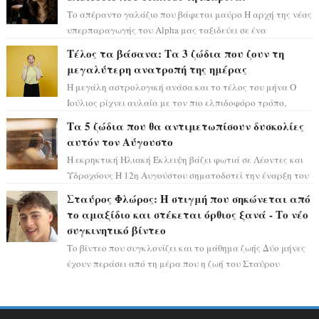
Το απέραντο γαλάζιο που βάφεται μαύρο Η αρχή της νέας
υπερπαραγωγής του Alpha μας ταξιδεύει σε ένα
ειδυλλιακό σκηνικό, πλημμυρισμένο από...
Τέλος τα βάσανα: Τα 3 ζώδια που ζουν τη
μεγαλύτερη ανατροπή της ημέρας
Η μεγάλη αστρολογική ανάσα και το τέλος του μήνα Ο
Ιούλιος ρίχνει αυλαία με τον πιο ελπιδοφόρο τρόπο,
καθώς η Σελήνη περνάει στο ζώδιο τω...
Τα 5 ζώδια που θα αντιμετωπίσουν δυσκολίες
αυτόν τον Αύγουστο
Η εκρηκτική Ηλιακή Έκλειψη βάζει φωτιά σε Λέοντες και
Υδροχόους Η 12η Αυγούστου σηματοδοτεί την έναρξη του
αστρολογικού χάους, καθώς η Ηλια...
Σταύρος Φλώρος: Η στιγμή που σηκώνεται από
το αμαξίδιο και στέκεται όρθιος ξανά - Το νέο
συγκινητικό βίντεο
Το βίντεο που συγκλονίζει και το μάθημα ζωής Δύο μήνες
έχουν περάσει από τη μέρα που η ζωή του Σταύρου
Φλώρου άλλαξε για πάντα. Ο πρώην...