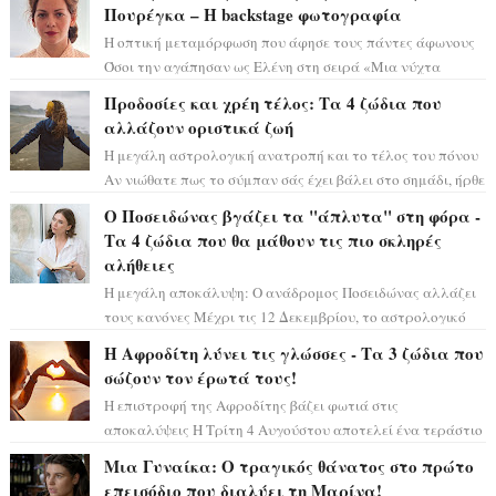
Πουρέγκα – H backstage φωτογραφία
Η οπτική μεταμόρφωση που άφησε τους πάντες άφωνους
Όσοι την αγάπησαν ως Ελένη στη σειρά «Μια νύχτα
μόνο», θα πρέπει τώρα να προετοιμαστο...
Προδοσίες και χρέη τέλος: Τα 4 ζώδια που
αλλάζουν οριστικά ζωή
Η μεγάλη αστρολογική ανατροπή και το τέλος του πόνου
Αν νιώθατε πως το σύμπαν σάς έχει βάλει στο σημάδι, ήρθε
η ώρα να πάρετε μια βαθιά α...
Ο Ποσειδώνας βγάζει τα "άπλυτα" στη φόρα -
Τα 4 ζώδια που θα μάθουν τις πιο σκληρές
αλήθειες
Η μεγάλη αποκάλυψη: Ο ανάδρομος Ποσειδώνας αλλάζει
τους κανόνες Μέχρι τις 12 Δεκεμβρίου, το αστρολογικό
σκηνικό θυμίζει ταινία μυστηρίου ...
Η Αφροδίτη λύνει τις γλώσσες - Τα 3 ζώδια που
σώζουν τον έρωτά τους!
Η επιστροφή της Αφροδίτης βάζει φωτιά στις
αποκαλύψεις Η Τρίτη 4 Αυγούστου αποτελεί ένα τεράστιο
αστρολογικό ορόσημο, καθώς η Αφροδίτη πρ...
Μια Γυναίκα: Ο τραγικός θάνατος στο πρώτο
επεισόδιο που διαλύει τη Μαρίνα!