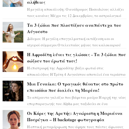
αλήθειες
Η μεγάλη αποκάλυψη: Ο ανάδρομος Ποσειδώνας αλλάζει
τους κανόνες Μέχρι τις 12 Δεκεμβρίου, το αστρολογικό
σκηνικό θυμίζει ταινία μυστηρίου ...
Τα 3 ζώδια που πλουτίζουν αναπάντεχα τον
Αύγουστο
Δίδυμοι: Η μεγάλη επαγγελματική εκτόξευση και οι
ισχυροί σύμμαχοι Ο τελευταίος μήνας του καλοκαιριού
έρχεται να ανατρέψει τα πάντα γύρω α...
Η Αφροδίτη λύνει τις γλώσσες - Τα 3 ζώδια που
σώζουν τον έρωτά τους!
Η επιστροφή της Αφροδίτης βάζει φωτιά στις
αποκαλύψεις Η Τρίτη 4 Αυγούστου αποτελεί ένα τεράστιο
αστρολογικό ορόσημο, καθώς η Αφροδίτη πρ...
Μια Γυναίκα: Ο τραγικός θάνατος στο πρώτο
επεισόδιο που διαλύει τη Μαρίνα!
Το απέραντο γαλάζιο που βάφεται μαύρο Η αρχή της νέας
υπερπαραγωγής του Alpha μας ταξιδεύει σε ένα
ειδυλλιακό σκηνικό, πλημμυρισμένο από...
Οι Κόρες της Αρετής: Αγνώριστη η Μαριάννα
Πουρέγκα – H backstage φωτογραφία
Η οπτική μεταμόρφωση που άφησε τους πάντες άφωνους