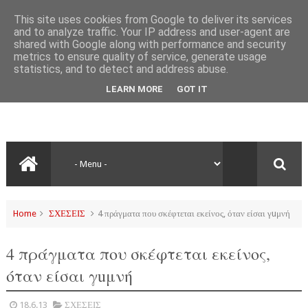
This site uses cookies from Google to deliver its services
and to analyze traffic. Your IP address and user-agent are
shared with Google along with performance and security
metrics to ensure quality of service, generate usage
statistics, and to detect and address abuse.
LEARN MORE
GOT IT
Home
ΣΧΕΣΕΙΣ
4 πράγματα που σκέφτεται εκείνος, όταν είσαι γuμνή
4 πράγματα που σκέφτεται εκείνος,
όταν είσαι γuμνή
18.6.13
ΣΧΕΣΕΙΣ