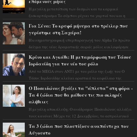
επόμενους μήνες
Η μεγάλη μετατόπιση των δεσμών και το καρμικό
ξεσκαρτάρισμα Το σύμπαν ρίχνει τα χαρτιά του και η
αστρολόγος Έλενορ προειδοποιεί: οι σελην...
Για Σένα: Το κρυφό μήνυμα στο τρέιλερ που
γυρίστηκε στη Σαχάρα!
Η κινηματογραφική υπερπαραγωγή του Alpha Το πρώτο
δείγμα της νέας δραματικής σειράς μόλις κυκλοφόρησε
και η αισθητική του ξεπερνά κάθε π...
Κρίνο και Αγκάθι: Η μεταμόρφωση του Τάσου
Ιορδανίδη για τον νέο του ρόλο
Από το MEGA στον ΑΝΤ1 με τον ρόλο της ζωής του Ο
Τάσος Ιορδανίδης κλείνει οριστικά το κεφάλαιο της
τεράστιας επιτυχίας «Μια Νύχτα Μόνο» ...
Ο Ποσειδώνας βγάζει τα "άπλυτα" στη φόρα -
Τα 4 ζώδια που θα μάθουν τις πιο σκληρές
αλήθειες
Η μεγάλη αποκάλυψη: Ο ανάδρομος Ποσειδώνας αλλάζει
τους κανόνες Μέχρι τις 12 Δεκεμβρίου, το αστρολογικό
σκηνικό θυμίζει ταινία μυστηρίου ...
Τα 3 ζώδια που πλουτίζουν αναπάντεχα τον
Αύγουστο