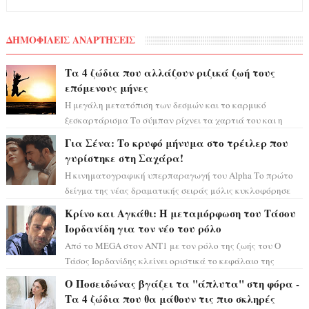
ΔΗΜΟΦΙΛΕΙΣ ΑΝΑΡΤΗΣΕΙΣ
Τα 4 ζώδια που αλλάζουν ριζικά ζωή τους
επόμενους μήνες
Η μεγάλη μετατόπιση των δεσμών και το καρμικό
ξεσκαρτάρισμα Το σύμπαν ρίχνει τα χαρτιά του και η
αστρολόγος Έλενορ προειδοποιεί: οι σελην...
Για Σένα: Το κρυφό μήνυμα στο τρέιλερ που
γυρίστηκε στη Σαχάρα!
Η κινηματογραφική υπερπαραγωγή του Alpha Το πρώτο
δείγμα της νέας δραματικής σειράς μόλις κυκλοφόρησε
και η αισθητική του ξεπερνά κάθε π...
Κρίνο και Αγκάθι: Η μεταμόρφωση του Τάσου
Ιορδανίδη για τον νέο του ρόλο
Από το MEGA στον ΑΝΤ1 με τον ρόλο της ζωής του Ο
Τάσος Ιορδανίδης κλείνει οριστικά το κεφάλαιο της
τεράστιας επιτυχίας «Μια Νύχτα Μόνο» ...
Ο Ποσειδώνας βγάζει τα "άπλυτα" στη φόρα -
Τα 4 ζώδια που θα μάθουν τις πιο σκληρές