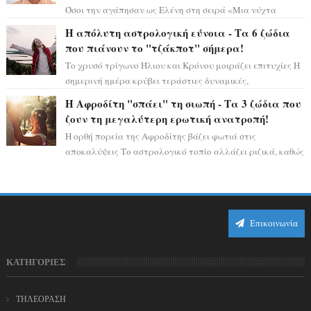
Όσοι την αγάπησαν ως Ελένη στη σειρά «Μια νύχτα
μόνο», θα πρέπει τώρα να προετοιμαστο...
Η απόλυτη αστρολογική εύνοια - Τα 6 ζώδια
που πιάνουν το "τζάκποτ" σήμερα!
Το χρυσό τρίγωνο Ήλιου και Κρόνου μοιράζει επιτυχίες Η
σημερινή ημέρα κρύβει τεράστιες δυναμικές,
αποδεικνύοντας πως η πραγματική επιτυχί...
Η Αφροδίτη "σπάει" τη σιωπή - Τα 3 ζώδια που
ζουν τη μεγαλύτερη ερωτική ανατροπή!
Η ορθή πορεία της Αφροδίτης βάζει φωτιά στις
αποκαλύψεις Το αστρολογικό τοπίο αλλάζει ριζικά, καθώς
η Αφροδίτη επιστρέφει σε ορθή πορεία ...
Επικοινωνία
ΚΑΤΗΓΟΡΙΕΣ
ΤΗΛΕΟΡΑΣΗ