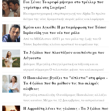
Για Σένα: Το κρυφό μήνυμα στο τρέιλερ που
γυρίστηκε στη Σαχάρα!
Η κινηματογραφική υπερπαραγωγή του Alpha Το πρώτο
δείγμα της νέας δραματικής σειράς μόλις κυκλοφόρησε
και η αισθητική του ξεπερνά κάθε π...
Κρίνο και Αγκάθι: Η μεταμόρφωση του Τάσου
Ιορδανίδη για τον νέο του ρόλο
Από το MEGA στον ΑΝΤ1 με τον ρόλο της ζωής του Ο
Τάσος Ιορδανίδης κλείνει οριστικά το κεφάλαιο της
τεράστιας επιτυχίας «Μια Νύχτα Μόνο» ...
Τα 3 ζώδια που πλουτίζουν αναπάντεχα τον
Αύγουστο
Δίδυμοι: Η μεγάλη επαγγελματική εκτόξευση και οι
ισχυροί σύμμαχοι Ο τελευταίος μήνας του καλοκαιριού
έρχεται να ανατρέψει τα πάντα γύρω α...
Ο Ποσειδώνας βγάζει τα "άπλυτα" στη φόρα -
Τα 4 ζώδια που θα μάθουν τις πιο σκληρές
αλήθειες
Η μεγάλη αποκάλυψη: Ο ανάδρομος Ποσειδώνας αλλάζει
τους κανόνες Μέχρι τις 12 Δεκεμβρίου, το αστρολογικό
σκηνικό θυμίζει ταινία μυστηρίου ...
Η Αφροδίτη λύνει τις γλώσσες - Τα 3 ζώδια που