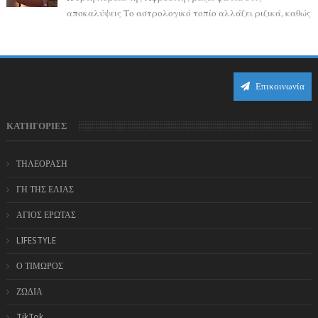
αποκαλύψεις Το αστρολογικό τοπίο αλλάζει ριζικά, καθώς
η Αφροδίτη επιστρέφει σε ορθή πορεία ...
Επικοινωνία
ΚΑΤΗΓΟΡΙΕΣ
ΤΗΛΕΟΡΑΣΗ
ΓΗ ΤΗΣ ΕΛΙΑΣ
ΑΓΙΟΣ ΕΡΩΤΑΣ
LIFESTYLE
Ο ΤΙΜΩΡΟΣ
ΖΩΔΙΑ
TikTok