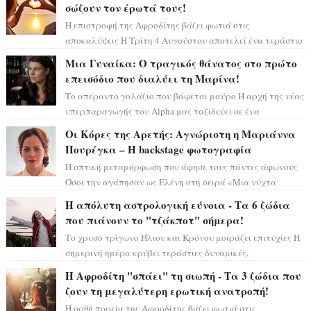
σώζουν τον έρωτά τους!
Η επιστροφή της Αφροδίτης βάζει φωτιά στις
αποκαλύψεις Η Τρίτη 4 Αυγούστου αποτελεί ένα τεράστιο
αστρολογικό ορόσημο, καθώς η Αφροδίτη πρ...
Μια Γυναίκα: Ο τραγικός θάνατος στο πρώτο
επεισόδιο που διαλύει τη Μαρίνα!
Το απέραντο γαλάζιο που βάφεται μαύρο Η αρχή της νέας
υπερπαραγωγής του Alpha μας ταξιδεύει σε ένα
ειδυλλιακό σκηνικό, πλημμυρισμένο από...
Οι Κόρες της Αρετής: Αγνώριστη η Μαριάννα
Πουρέγκα – H backstage φωτογραφία
Η οπτική μεταμόρφωση που άφησε τους πάντες άφωνους
Όσοι την αγάπησαν ως Ελένη στη σειρά «Μια νύχτα
μόνο», θα πρέπει τώρα να προετοιμαστο...
Η απόλυτη αστρολογική εύνοια - Τα 6 ζώδια
που πιάνουν το "τζάκποτ" σήμερα!
Το χρυσό τρίγωνο Ήλιου και Κρόνου μοιράζει επιτυχίες Η
σημερινή ημέρα κρύβει τεράστιες δυναμικές,
αποδεικνύοντας πως η πραγματική επιτυχί...
Η Αφροδίτη "σπάει" τη σιωπή - Τα 3 ζώδια που
ζουν τη μεγαλύτερη ερωτική ανατροπή!
Η ορθή πορεία της Αφροδίτης βάζει φωτιά στις