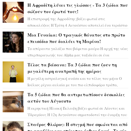
σκηνικό θυμίζει ταινία μυστηρίου ...
Η Αφροδίτη λύνει τις γλώσσες - Τα 3 ζώδια που
σώζουν τον έρωτά τους!
Η επιστροφή της Αφροδίτης βάζει φωτιά στις
αποκαλύψεις Η Τρίτη 4 Αυγούστου αποτελεί ένα τεράστιο
αστρολογικό ορόσημο, καθώς η Αφροδίτη πρ...
Μια Γυναίκα: Ο τραγικός θάνατος στο πρώτο
επεισόδιο που διαλύει τη Μαρίνα!
Το απέραντο γαλάζιο που βάφεται μαύρο Η αρχή της νέας
υπερπαραγωγής του Alpha μας ταξιδεύει σε ένα
ειδυλλιακό σκηνικό, πλημμυρισμένο από...
Τέλος τα βάσανα: Τα 3 ζώδια που ζουν τη
μεγαλύτερη ανατροπή της ημέρας
Η μεγάλη αστρολογική ανάσα και το τέλος του μήνα Ο
Ιούλιος ρίχνει αυλαία με τον πιο ελπιδοφόρο τρόπο,
καθώς η Σελήνη περνάει στο ζώδιο τω...
Τα 5 ζώδια που θα αντιμετωπίσουν δυσκολίες
αυτόν τον Αύγουστο
Η εκρηκτική Ηλιακή Έκλειψη βάζει φωτιά σε Λέοντες και
Υδροχόους Η 12η Αυγούστου σηματοδοτεί την έναρξη του
αστρολογικού χάους, καθώς η Ηλια...
Σταύρος Φλώρος: Η στιγμή που σηκώνεται από
το αμαξίδιο και στέκεται όρθιος ξανά - Το νέο