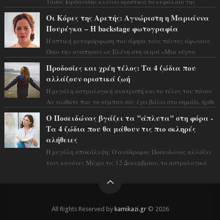
Τάσος Ιορδανίδης κλείνει οριστικά το κεφάλαιο της
τεράστιας επιτυχίας «Μια Νύχτα Μόνο» ...
Οι Κόρες της Αρετής: Αγνώριστη η Μαριάννα
Πουρέγκα – H backstage φωτογραφία
Η οπτική μεταμόρφωση που άφησε τους πάντες άφωνους
Όσοι την αγάπησαν ως Ελένη στη σειρά «Μια νύχτα
μόνο», θα πρέπει τώρα να προετοιμαστο...
Προδοσίες και χρέη τέλος: Τα 4 ζώδια που
αλλάζουν οριστικά ζωή
Η μεγάλη αστρολογική ανατροπή και το τέλος του πόνου
Αν νιώθατε πως το σύμπαν σάς έχει βάλει στο σημάδι, ήρθε
η ώρα να πάρετε μια βαθιά α...
Ο Ποσειδώνας βγάζει τα "άπλυτα" στη φόρα -
Τα 4 ζώδια που θα μάθουν τις πιο σκληρές
αλήθειες
Η μεγάλη αποκάλυψη: Ο ανάδρομος Ποσειδώνας αλλάζει
τους κανόνες Μέχρι τις 12 Δεκεμβρίου, το αστρολογικό
σκηνικό θυμίζει ταινία μυστηρίου ...
All Rights Reserved by
kamikazi.gr
© 2026