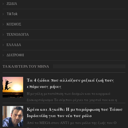
ΖΩΔΙΑ
TikTok
ΚΟΣΜΟΣ
ΤΕΧΝΟΛΟΓΙΑ
ΕΛΛΑΔΑ
ΔΙΑΤΡΟΦΗ
ΤΑ ΚΑΛΥΤΕΡΑ ΤΟΥ ΜΗΝΑ
Τα 4 ζώδια που αλλάζουν ριζικά ζωή τους
επόμενους μήνες
Η μεγάλη μετατόπιση των δεσμών και το καρμικό
ξεσκαρτάρισμα Το σύμπαν ρίχνει τα χαρτιά του και η
αστρολόγος Έλενορ προειδοποιεί: οι σελην...
Κρίνο και Αγκάθι: Η μεταμόρφωση του Τάσου
Ιορδανίδη για τον νέο του ρόλο
Από το MEGA στον ΑΝΤ1 με τον ρόλο της ζωής του Ο