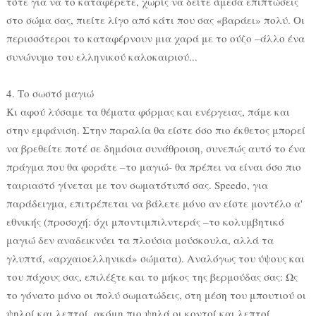
τότε για να το καταφέρετε, χωρίς να δείτε άμεσα επιπτώσεις
στο σώμα σας, πιείτε λίγο από κάτι που σας «βαράει» πολύ. Οι
περισσότεροι το καταφέρνουν μια χαρά με το ούζο –άλλο ένα
συνώνυμο του ελληνικού καλοκαιριού...
4. Το σωστό μαγιώ
Κι αφού λύσαμε τα θέματα φόρμας και ενέργειας, πάμε και
στην εμφάνιση. Στην παραλία θα είστε όσο πιο έκθετος μπορεί
να βρεθείτε ποτέ σε δημόσια συνάθροιση, συνεπώς αυτό το ένα
πράγμα που θα φοράτε –το μαγιώ- θα πρέπει να είναι όσο πιο
ταιριαστό γίνεται με τον σωματότυπό σας. Speedo, για
παράδειγμα, επιτρέπεται να βάλετε μόνο αν είστε μοντέλο α'
εθνικής (προσοχή: όχι μποντιμπιλντεράς –το κολυμβητικό
μαγιώ δεν αναδεικνύει τα πλούσια μούσκουλα, αλλά τα
γλυπτά, «αρχαιοελληνικά» σώματα). Αναλόγως του ύψους και
του πάχους σας, επιλέξτε και το μήκος της βερμούδας σας: Ως
το γόνατο μόνο οι πολύ σωματώδεις, στη μέση του μπουτιού οι
ψηλοί και λεπτοί, ακόμη πιο ψηλά οι κοντοί και λεπτοί,