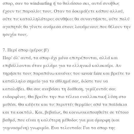
σπορ, σαν το windsurfing ή το θαλάσσιο σκι, αυτά συνήθως
έχουν τις παραλίες τους. Όταν τα δοκιμάζετε κάπου αλλού,
ούτε τις καταλληλότερες συνθήκες θα συναντήσετε, ούτε πολύ
αγαπητός θα γίνετε ανάμεσα στους λουόμενους που θέλουν την
ησυχία τους.
7. Περί σπορ (μέρος β')
Παρ' όλ' αυτά, τα σπορ όχι μόνο επιτρέπονται, αλλά και
επιβάλλονται όταν μιλάμε για το ελληνικό καλοκαίρι. Αν
τηρήσετε τους παραπάνω κανόνες του savoir faire και βρείτε το
κατάλληλο σημείο για το άθλημά σας, δώστε του να
καταλάβει. Θα σας ανεβάσει τη διάθεση, γεμίζοντάς σας
ενδορφίνες. Θα βρείτε την πιο τέλεια εναλλακτική λύση στο
μεθύσι. Θα κάψετε και τις περιττές θερμίδες από τα παϊδάκια
και τα κοκτέιλ. Και, βεβαίως, θα κοινωνικοποιηθείτε σε τέτοιο
βαθμό, που είναι η καλύτερη μέθοδος για μια όμορφη (και
γυμνασμένη) γνωριμία. Ένα τελευταίο: Για τα σπορ της