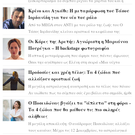
ξεσκαρτάρισμα Το σύμπαν ρίχνει τα χαρτιά του και η
αστρολόγος Έλενορ προειδοποιεί: οι σελην...
Κρίνο και Αγκάθι: Η μεταμόρφωση του Τάσου
Ιορδανίδη για τον νέο του ρόλο
Από το MEGA στον ΑΝΤ1 με τον ρόλο της ζωής του Ο
Τάσος Ιορδανίδης κλείνει οριστικά το κεφάλαιο της
τεράστιας επιτυχίας «Μια Νύχτα Μόνο» ...
Οι Κόρες της Αρετής: Αγνώριστη η Μαριάννα
Πουρέγκα – H backstage φωτογραφία
Η οπτική μεταμόρφωση που άφησε τους πάντες άφωνους
Όσοι την αγάπησαν ως Ελένη στη σειρά «Μια νύχτα
μόνο», θα πρέπει τώρα να προετοιμαστο...
Προδοσίες και χρέη τέλος: Τα 4 ζώδια που
αλλάζουν οριστικά ζωή
Η μεγάλη αστρολογική ανατροπή και το τέλος του πόνου
Αν νιώθατε πως το σύμπαν σάς έχει βάλει στο σημάδι, ήρθε
η ώρα να πάρετε μια βαθιά α...
Ο Ποσειδώνας βγάζει τα "άπλυτα" στη φόρα -
Τα 4 ζώδια που θα μάθουν τις πιο σκληρές
αλήθειες
Η μεγάλη αποκάλυψη: Ο ανάδρομος Ποσειδώνας αλλάζει
τους κανόνες Μέχρι τις 12 Δεκεμβρίου, το αστρολογικό