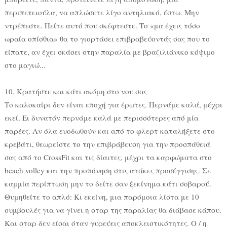
περιπετειούλα, να απλώσετε λίγο αντηλιακό, έστω. Μην
ντρέπεστε. Πείτε αυτό που σκέφτεστε. Το «μα έχεις τόσο
ωραία οπίσθια» θα το γιορτάσει επιβραβεύοντάς σας που το
είπατε, αν έχει σκάσει στην παραλία με βραζιλιάνικο κόψιμο
στο μαγιώ...
10. Κρατήστε και κάτι ακόμη στο νου σας
Το καλοκαίρι δεν είναι εποχή για έρωτες. Περνάμε καλά, μέχρι
εκεί. Ει δυνατόν περνάμε καλά με περισσότερες από μία
παρέες. Αν όλα ευοδωθούν και από το φλερτ καταλήξετε στο
κρεβάτι, θεωρείστε το την επιβράβευση για την προσπάθειά
σας από το CrossFit και τις δίαιτες, μέχρι τα καρφώματα στο
beach volley και την προπόνηση στις ατάκες προσέγγισης. Σε
καμμία περίπτωση μην το δείτε σαν ξεκίνημα κάτι σοβαρού.
Θυμηθείτε το απλό: Κι εκείνη, μια παρόμοια λίστα με 10
συμβουλές για να γίνει η σταρ της παραλίας θα διάβασε κάπου.
Και σταρ δεν είσαι όταν γυρεύεις αποκλειστικότητες. Ο / η