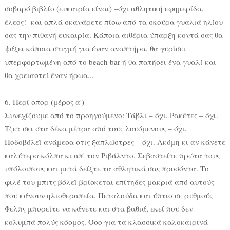
σοβαρό βιβλίο (ευκαιρία είναι) –όχι αθλητική εφημερίδα,
έλεος!- και απλά σκανάρετε πίσω από τα σκούρα γυαλιά ηλίου
σας την πιθανή ευκαιρία. Κάποια αιθέρια ύπαρξη κοντά σας θα
ψάξει κάποια στιγμή για έναν αναπτήρα, θα γυρίσει
υπερφορτωμένη από το beach bar ή θα πατήσει ένα γυαλί και
θα χρειαστεί έναν ήρωα...
6. Περί σπορ (μέρος α')
Συνεχίζουμε από το προηγούμενο: Τάβλι – όχι. Ρακέτες – όχι.
Τζετ σκι στα δέκα μέτρα από τους λουόμενους – όχι.
Ποδοβόλεϊ ανάμεσα στις ξαπλώστρες – όχι. Ακόμη κι αν κάνετε
καλύτερα κόλπα κι απ' τον Ριβάλντο. Σεβαστείτε πρώτα τους
υπόλοιπους και μετά δείξτε τα αθλητικά σας προσόντα. Το
φιλέ του μπιτς βόλεϊ βρίσκεται επίτηδες μακριά από αυτούς
που κάνουν ηλιοθεραπεία. Πεταλούδα και ύπτιο σε ρυθμούς
Φελπς μπορείτε να κάνετε και στα βαθιά, εκεί που δεν
κολυμπά πολύς κόσμος. Όσο για τα κλασσικά καλοκαιρινά