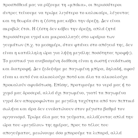
προσπάθειά μας να ρίξουμε τη «μπάκα», οι περισσότεροι
άντρες τείνουμε να τρώμε λιγότερο το καλοκαίρι, λέγοντας
και τη θεωρία ότι η ζέστη μας κόβει την όρεξη. Δεν είναι
ακριβώς έτσι. Η ζέστη δεν κόβει την όρεξη, απλά ζητά
περισσότερα υγρά και μικροαλλαγές στο ωράριο των
γευμάτων (π.χ. το μεσημέρι, όταν φτάνει στο απόγειό της, δεν
είναι η κατάλληλη ώρα για λήψη μεγάλης ποσότητας τροφής).
Το μυστικό για ανεβασμένη διάθεση είναι η σωστή ενυδάτωση
και διατροφή. Δεν ξεδιψάμε με παγωμένη μπίρα, δηλαδή, αφού
είναι κι αυτό ένα αλκοολούχο ποτό και όλα τα αλκοολούχα
προκαλούν αφυδάτωση. Επίσης, προτιμούμε το νερό μας ή το
χυμό μας δροσερό, αλλά όχι παγωμένο, γιατί τα παγωμένα
υγρά δεν απορροφώνται με μεγάλη ταχύτητα από τον πεπτικό
σωλήνα και άρα δεν ενυδατώνουν στον μέγιστο βαθμό τον
οργανισμό. Τρώμε όλα μας τα γεύματα, αλλάζοντας απλά την
ώρα του «μεγάλου» της ημέρας, προς το τέλος του
απογεύματος, μειώνουμε όσο μπορούμε τα λιπαρά, αλλά