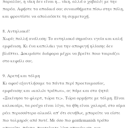
παραλίας, η νίκη δεν είναι η... νίκη, αλλά ο χαβαλές με την
παρέα. Αφήστε τα οπαδικά σας συναισθήματα πίσω στην πόλη,
και φροντίστε να απολαύσετε τη συμμετοχή.
8. Αντηλιακό!
Χωρίς πολλή ανάλυση: Το αντηλιακό σημαίνει υγεία και καλή
εμφάνιση. Κι ένα καπελάκι για την αποφυγή ηλίασης δεν
βλάπτει. Δοκιμάστε διάφορα μέχρι να βρείτε ποιο ταιριάζει
στο κεφάλι σας.
9. Αρετή και τόλμη
Κι αφού εξαντλήσαμε τα πάντα περί προετοιμασίας,
εμφάνισης και «καλών τρόπων», ας πάμε και στο ψητό:
«Ξεκίνησα το φλερτ, τώρα τι;». Τώρα ορμήστε με τόλμη. Είναι
καλοκαίρι, τα ρούχα είναι λίγα, τα ήθη είναι χαλαρά, στο αίμα
ρέει περισσότερο αλκοόλ απ' ότι συνήθως, μπορείτε να είστε
πιο τολμηρός από ποτέ. Με όσο πιο gentlemanish τρόπο
μπορείτε, πάντα, προτείνετε λίγη απομόνωση, μια